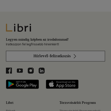
Libri
Legyen mindig képben az irodalommal!
Iratkozzon fel legfrissebb híreinkért!
Hírlevél-feliratkozás
Libri a Facebookon
Libri a Youtube-on
Libri az Instagramon
Libri a LinkedInen
Libri applikáció Szerezd meg: Google P
Libri applikáció 
Libri
Törzsvásárlói Program
Rólunk
Törzsvásárlói Programunkról