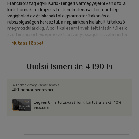
Franciaország egyik Karib-tengeri vármegyéjéről van szó, a
kötet annak földrajzi és történelmi leírása. Történetileg
végighalad az őslakosoktól a gyarmatosítókon és a
rabszolgaságon keresztül, a napjainkban kialakult tiltakozó
megmozdulásokig. A politikai események feltárásán túl esik
szó természeti és építészeti látványosságokról, valamint a
gazdaságilag is jelentős trópusi növényekről, az állatvilág itt
+ Mutass többet
fellelhető egyedeit sem feledve. Ezt az írást - mely a helybéli
idősebb generáció elbeszélései és az archívum dokumentációi
alapján készült - ajánljuk mindazoknak (legyenek
Utolsó ismert ár:
4 190 Ft
nyughatatlan világjárók, vagy éppen megszokott
környezetüket imádó emberek), akik érdeklődést mutatnak a
Karib-tengeri szigetvilág és annak történelme iránt.
A termék megvásárlásával
419 pontot szerezhet
Legyen Ön is törzsvásárlónk, kártyájára akár 10%
visszajár.