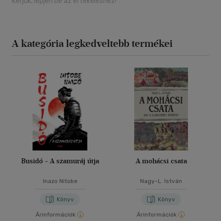
Kérjük, lépjen be az értékeléshez!
A kategória legkedveltebb termékei
Busidó - A szamuráj útja
A mohácsi csata
Inazo Nitobe
Nagy-L. István
Könyv
Könyv
Árinformációk
Árinformációk