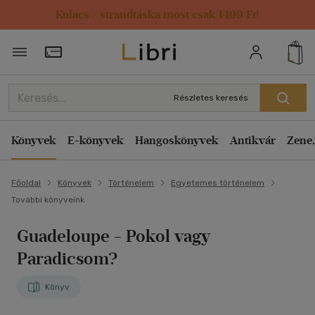
Kulacs / strandtáska most csak 1499 Ft!
Törzsvásárlói Kártya adatai
Részletes keresés
Könyvek
E-könyvek
Hangoskönyvek
Antikvár
Zene,
Főoldal
Könyvek
Történelem
Egyetemes történelem
További könyveink
Guadeloupe - Pokol vagy
Paradicsom?
Könyv