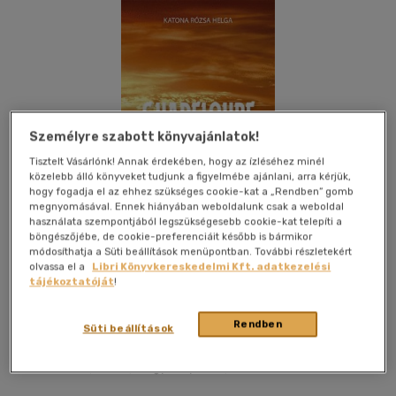
Személyre szabott könyvajánlatok!
Tisztelt Vásárlónk! Annak érdekében, hogy az ízléséhez minél
közelebb álló könyveket tudjunk a figyelmébe ajánlani, arra kérjük,
hogy fogadja el az ehhez szükséges cookie-kat a „Rendben” gomb
megnyomásával. Ennek hiányában weboldalunk csak a weboldal
használata szempontjából legszükségesebb cookie-kat telepíti a
böngészőjébe, de cookie-preferenciáit később is bármikor
módosíthatja a Süti beállítások menüpontban. További részletekért
olvassa el a
Libri Könyvkereskedelmi Kft. adatkezelési
tájékoztatóját
!
Kívánságlistához adom
Megosztom
Rendben
Süti beállítások
Novum Pro
|
2010
|
magyar nyelvű
|
148 oldal