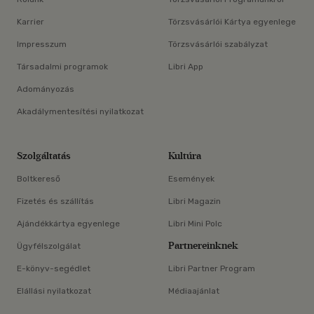
Karrier
Törzsvásárlói Kártya egyenlege
Impresszum
Törzsvásárlói szabályzat
Társadalmi programok
Libri App
Adományozás
Akadálymentesítési nyilatkozat
Szolgáltatás
Kultúra
Boltkereső
Események
Fizetés és szállítás
Libri Magazin
Ajándékkártya egyenlege
Libri Mini Polc
Partnereinknek
Ügyfélszolgálat
E-könyv-segédlet
Libri Partner Program
Elállási nyilatkozat
Médiaajánlat