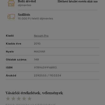
Bolti átvétel
Elérhető készlet esetén akár ma
díjmentes
Szállítás
15 000 Ft felett díjmentes
Kiadó
Novum Pro
Kiadás éve
2010
Nyelv
MAGYAR
Oldalak száma:
148
ISBN
9789639916883
Árukód
2392555 / 1103334
Vásárlói értékelések, vélemények