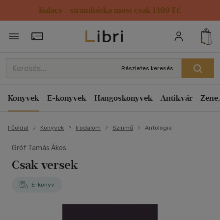
Kulacs / strandtáska most csak 1499 Ft!
Törzsvásárlói Kártya adatai
Részletes keresés
Könyvek
E-könyvek
Hangoskönyvek
Antikvár
Zene,
Főoldal
Könyvek
Irodalom
Színmű
Antológia
Gróf Tamás Ákos
Csak versek
E-könyv