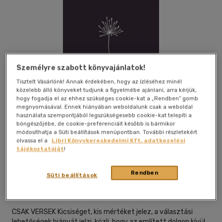
Személyre szabott könyvajánlatok!
Tisztelt Vásárlónk! Annak érdekében, hogy az ízléséhez minél
közelebb álló könyveket tudjunk a figyelmébe ajánlani, arra kérjük,
hogy fogadja el az ehhez szükséges cookie-kat a „Rendben” gomb
megnyomásával. Ennek hiányában weboldalunk csak a weboldal
használata szempontjából legszükségesebb cookie-kat telepíti a
böngészőjébe, de cookie-preferenciáit később is bármikor
módosíthatja a Süti beállítások menüpontban. További részletekért
olvassa el a
Libri Könyvkereskedelmi Kft. adatkezelési
tájékoztatóját
!
Kívánságlistához adom
Megosztom
Rendben
Süti beállítások
Underground Kiadó
|
2019
|
magyar nyelvű
CSAK VERSEK Kicsiséget, kis mértéket jelez, a választási
lehetőségek hiányát jelzi, közli, hogy az említett dolgon kívül,