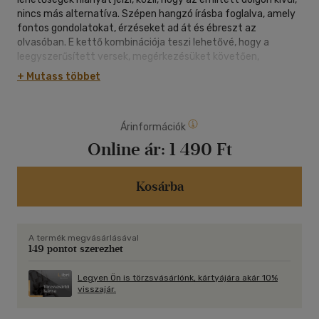
nincs más alternatíva. Szépen hangzó írásba foglalva, amely
fontos gondolatokat, érzéseket ad át és ébreszt az
olvasóban. E kettő kombinációja teszi lehetővé, hogy a
leegyszerűsített versek, megérkezésüket követően,
annyiszor születhessenek újjá az olvasóban, ahányszor
+ Mutass többet
elolvassa őket. "csak a dallam csak az számít csak csendeben
csak halkan mindent a szél szállít" Gróf Tamás Ákos
www.risingpoetry.hu
Árinformációk
Online ár:
1 490 Ft
Kosárba
A termék megvásárlásával
149 pontot szerezhet
Legyen Ön is törzsvásárlónk, kártyájára akár 10%
visszajár.