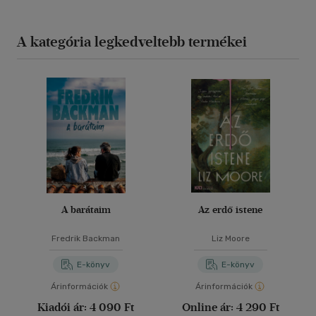
A kategória legkedveltebb termékei
A barátaim
Az erdő istene
Fredrik Backman
Liz Moore
E-könyv
E-könyv
Árinformációk
Árinformációk
Kiadói ár:
4 090 Ft
Online ár:
4 290 Ft