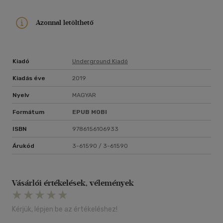
Azonnal letölthető
Kiadó
Underground Kiadó
Kiadás éve
2019
Nyelv
MAGYAR
Formátum
EPUB
MOBI
ISBN
9786156106933
Árukód
3-61590 / 3-61590
Vásárlói értékelések, vélemények
Kérjük, lépjen be az értékeléshez!