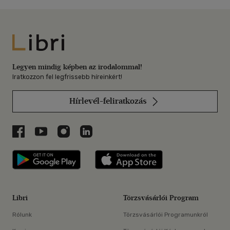
Libri
Legyen mindig képben az irodalommal!
Iratkozzon fel legfrissebb híreinkért!
Hírlevél-feliratkozás
Libri a Facebookon
Libri a Youtube-on
Libri az Instagramon
Libri a LinkedInen
Libri applikáció Szerezd meg: Google P
Libri applikáció 
Libri
Törzsvásárlói Program
Rólunk
Törzsvásárlói Programunkról