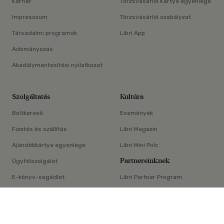
Karrier
Törzsvásárlói Kártya egyenlege
Impresszum
Törzsvásárlói szabályzat
Társadalmi programok
Libri App
Adományozás
Akadálymentesítési nyilatkozat
Szolgáltatás
Kultúra
Boltkereső
Események
Fizetés és szállítás
Libri Magazin
Ajándékkártya egyenlege
Libri Mini Polc
Partnereinknek
Ügyfélszolgálat
E-könyv-segédlet
Libri Partner Program
×
Elállási nyilatkozat
Médiaajánlat