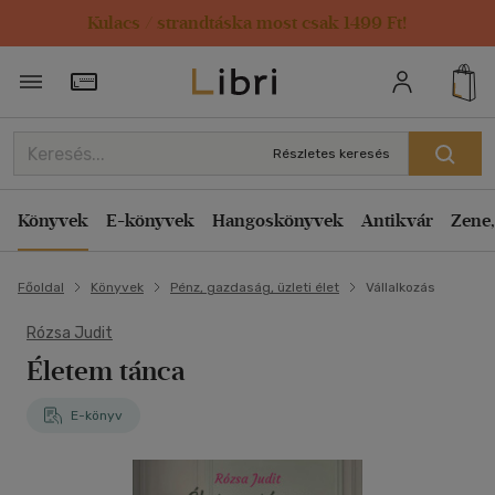
Kulacs / strandtáska most csak 1499 Ft!
Törzsvásárlói Kártya adatai
Részletes keresés
Könyvek
E-könyvek
Hangoskönyvek
Antikvár
Zene,
Főoldal
Könyvek
Pénz, gazdaság, üzleti élet
Vállalkozás
Rózsa Judit
Életem tánca
E-könyv