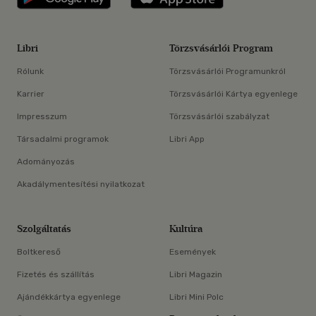
Libri
Törzsvásárlói Program
Rólunk
Törzsvásárlói Programunkról
Karrier
Törzsvásárlói Kártya egyenlege
Impresszum
Törzsvásárlói szabályzat
Társadalmi programok
Libri App
Adományozás
Akadálymentesítési nyilatkozat
Szolgáltatás
Kultúra
Boltkereső
Események
Fizetés és szállítás
Libri Magazin
Ajándékkártya egyenlege
Libri Mini Polc