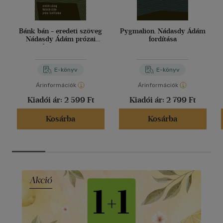
Bánk bán - eredeti szöveg
Pygmalion. Nádasdy Ádám
Nádasdy Ádám prózai
fordítása
fordításával
E-könyv
E-könyv
Árinformációk
Árinformációk
Kiadói ár:
2 599 Ft
Kiadói ár:
2 799 Ft
Kosárba
Kosárba