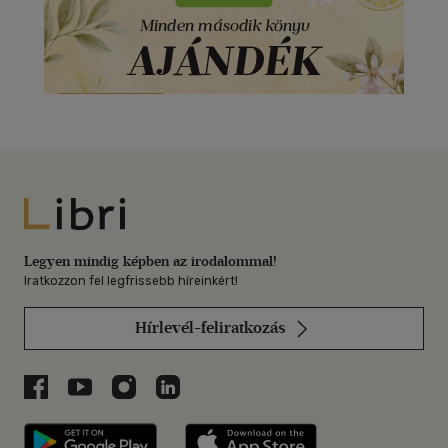
Libri
Legyen mindig képben az irodalommal!
Iratkozzon fel legfrissebb híreinkért!
Hírlevél-feliratkozás
Libri a Facebookon
Libri a Youtube-on
Libri az Instagramon
Libri a LinkedInen
Libri applikáció Szerezd meg: Google P
Libri applikáció 