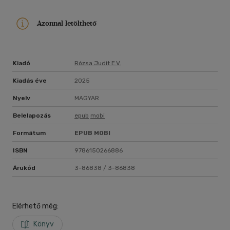
hanem tükör, amelyben megláthatod magad - és iránytű, ami
segít megtalálni a saját utadat.Ne csak túléld! Élj! És közben
Azonnal letölthető
emelj fel másokat is!
Kiadó
Rózsa Judit E.v.
Kiadás éve
2025
Nyelv
MAGYAR
Belelapozás
epub
mobi
Formátum
EPUB
MOBI
ISBN
9786150266886
Árukód
3-86838 / 3-86838
Elérhető még:
Könyv