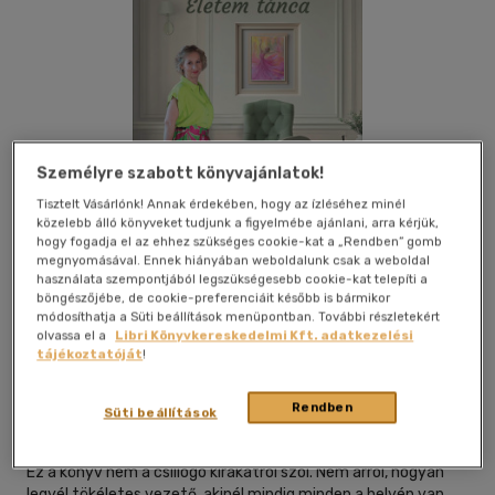
Személyre szabott könyvajánlatok!
Tisztelt Vásárlónk! Annak érdekében, hogy az ízléséhez minél
közelebb álló könyveket tudjunk a figyelmébe ajánlani, arra kérjük,
hogy fogadja el az ehhez szükséges cookie-kat a „Rendben” gomb
megnyomásával. Ennek hiányában weboldalunk csak a weboldal
használata szempontjából legszükségesebb cookie-kat telepíti a
böngészőjébe, de cookie-preferenciáit később is bármikor
módosíthatja a Süti beállítások menüpontban. További részletekért
olvassa el a
Libri Könyvkereskedelmi Kft. adatkezelési
Beleolvasok
Kívánságlistához adom
Megosztom
tájékoztatóját
!
Rendben
Süti beállítások
Rózsa Judit E.v.
|
2025
|
magyar nyelvű
Ez a könyv nem a csillogó kirakatról szól. Nem arról, hogyan
legyél tökéletes vezető, akinél mindig minden a helyén van.