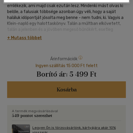
emlékezik, ami majd csak ezután lesz. Mindenki mást olvas ki
belőle, a falusiak többsége azonban úgy véli, hogy a saját
haláluk időpontját jósolta meg benne - nem tudni, ki. Vagyis a
Klein-napló egy halottaskönyv. Talán a múltban elkövetett,
talán a jelenben és a jövőben megeső bűnökért, esetleg
mindkettőért: ez a büntetés.
+ Mutass többet
Sáraságban életre kelnek az árnyékok, "felkötik magukat" a
kutyák, aztán holtukban mégis életet kölykeznek. Gyermekek
születnek steril apáktól, akiknek a múlt árnyai adnak
Árinformációk
útmutatást. Fiatal lányok őszülnek meg csoportosan, egyik
napról a másikra, és az emberek torka folyton száraz,
Ingyen szállítás 15 000 Ft felett
szomjuk csillapíthatatlan.
Borító ár:
5 499 Ft
Gallér Gergely gimnazista, a fantasztikus Klein Ede Egylet
vezetője, megszállottan kutatja a közös múlt csodáit, a falu
védőszentjeinek örökségét, egészen addig, míg végül teljesen
Kosárba
magára marad. El kell hagynia gyermekkora helyszínét... hogy
aztán visszatérjen kideríteni, mi történt, s miért. Felkutatja a
csodákat és hogy ő kicsoda.
A termék megvásárlásával
A Mellettem elférsz és a Jelmezbál szerzőjének első, először
549 pontot szerezhet
2005-ben megjelent regénye krimiszerűen örvénylik, a
közelmúlt titkai megülik benne a jelent, átírják emlékeinket,
Legyen Ön is törzsvásárlónk, kártyájára akár 10%
eltávolítanak és közel hoznak, elfednek és megmutatnak. Az
visszajár.