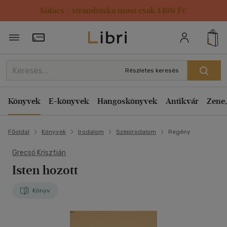
Kulacs / strandtáska most csak 1499 Ft!
Törzsvásárlói Kártya adatai
Részletes keresés
Könyvek
E-könyvek
Hangoskönyvek
Antikvár
Zene,
Főoldal
Könyvek
Irodalom
Szépirodalom
Regény
Grecsó Krisztián
Isten hozott
Könyv