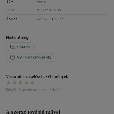
Súly
466 gr
ISBN
9789631436815
Árukód
2712195 / 1172846
Elérhető még:
E-könyv
Antikvár könyv (4 db)
Vásárlói értékelések, vélemények
Kérjük, lépjen be az értékeléshez!
A szerző további művei