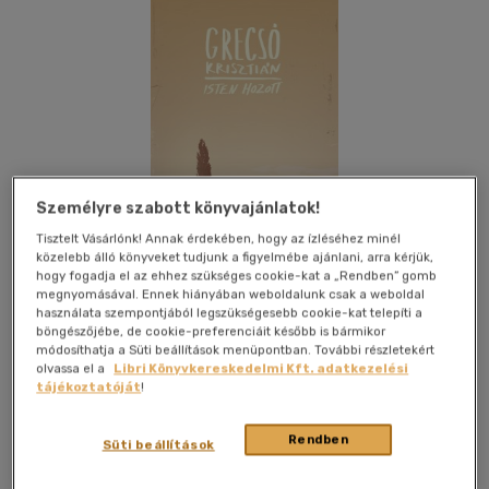
Személyre szabott könyvajánlatok!
Tisztelt Vásárlónk! Annak érdekében, hogy az ízléséhez minél
közelebb álló könyveket tudjunk a figyelmébe ajánlani, arra kérjük,
hogy fogadja el az ehhez szükséges cookie-kat a „Rendben” gomb
megnyomásával. Ennek hiányában weboldalunk csak a weboldal
használata szempontjából legszükségesebb cookie-kat telepíti a
böngészőjébe, de cookie-preferenciáit később is bármikor
Kívánságlistához adom
Megosztom
módosíthatja a Süti beállítások menüpontban. További részletekért
olvassa el a
Libri Könyvkereskedelmi Kft. adatkezelési
tájékoztatóját
!
Magvető Kft.
|
2026
|
magyar nyelvű
|
keménytábla,
védőborító
|
365 oldal
Rendben
Süti beállítások
A Klein-napló egy titokzatos titkárnő irománya, mely arra