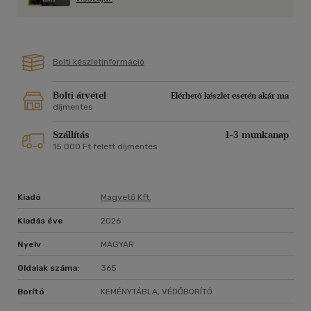
Isten hozott egy önmagát és közösségét elveszítő, aztán
újra megtaláló tinédzser története. Vagyis mindannyiunké.
Bolti készletinformáció
Bolti átvétel
Elérhető készlet esetén akár ma
díjmentes
Szállítás
1-3 munkanap
15 000 Ft felett díjmentes
Kiadó
Magvető Kft.
Kiadás éve
2026
Nyelv
MAGYAR
Oldalak száma:
365
Borító
KEMÉNYTÁBLA, VÉDŐBORÍTÓ