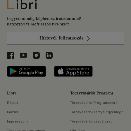
Libri
Legyen mindig képben az irodalommal!
Iratkozzon fel legfrissebb híreinkért!
Hírlevél-feliratkozás
Libri a Facebookon
Libri a Youtube-on
Libri az Instagramon
Libri a LinkedInen
Libri applikáció Szerezd meg: Google P
Libri applikáció 
Libri
Törzsvásárlói Program
Rólunk
Törzsvásárlói Programunkról
Karrier
Törzsvásárlói Kártya egyenlege
Impresszum
Törzsvásárlói szabályzat
Társadalmi programok
Libri App