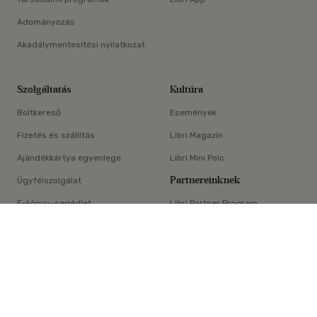
Adományozás
Akadálymentesítési nyilatkozat
Szolgáltatás
Kultúra
Boltkereső
Események
Fizetés és szállítás
Libri Magazin
Ajándékkártya egyenlege
Libri Mini Polc
Partnereinknek
Ügyfélszolgálat
E-könyv-segédlet
Libri Partner Program
×
Elállási nyilatkozat
Médiaajánlat
ÁSZF
Adatvédelem
Oldaltérkép
Süti beállítások
© Libri Könyvkereskedelmi Kft. Minden jog fenntartva!