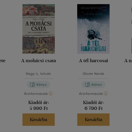
ete
A mohácsi csata
A tél harcosai
A n
Nagy-L. István
Olivier Norek
Könyv
Könyv
Árinformációk
Árinformációk
Kiadói ár:
Kiadói ár:
5 990 Ft
6 790 Ft
Kosárba
Kosárba