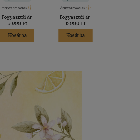
Árinformációk
Árinformációk
Árinformáci
Fogyasztói ár:
Fogyasztói ár:
Fogyasztó
5 999 Ft
6 990 Ft
7 690 
Kosárba
Kosárba
Kosár