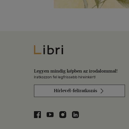
Libri
Legyen mindig képben az irodalommal!
Iratkozzon fel legfrissebb híreinkért!
Hírlevél-feliratkozás
Libri a Facebookon
Libri a Youtube-on
Libri az Instagramon
Libri a LinkedInen