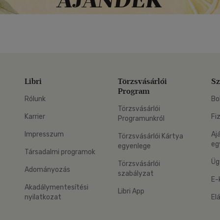
Libri
Törzsvásárlói
Sz
Program
Rólunk
Bo
Törzsvásárlói
Karrier
Fi
Programunkról
Impresszum
Aj
Törzsvásárlói Kártya
eg
egyenlege
Társadalmi programok
Üg
Törzsvásárlói
Adományozás
szabályzat
E-
Akadálymentesítési
Libri App
nyilatkozat
El