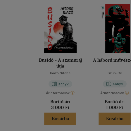
Busidó - A szamuráj
A háború művész
útja
Inazo Nitobe
Szun-Ce
Könyv
Könyv
Árinformációk
Árinformációk
Borító ár:
Borító ár:
3 990 Ft
1 999 Ft
Kosárba
Kosárba