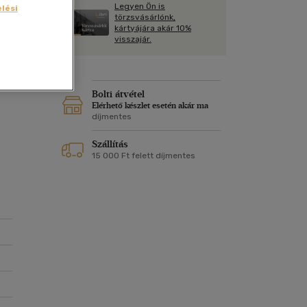
Kártya
Legyen Ön is
lési
m
törzsvásárlónk,
Képeslap
kártyájára akár 10%
és Természet
visszajár.
yv
Naptár
k
Papír, írószer
ben
ok
Bolti átvétel
Elérhető készlet esetén akár ma
díjmentes
Szállítás
15 000 Ft felett díjmentes