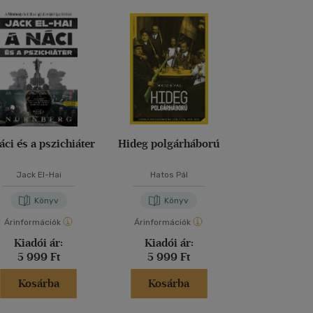
áci és a pszichiáter
Hideg polgárháború
Nagy dipl
Jack El-Hai
Hatos Pál
Könyv
Könyv
Kön
Árinformációk
Árinformációk
Kiadói ár:
7 49
Kiadói ár:
Kiadói ár:
Bevezető
5 999 Ft
5 999 Ft
6 749 
Kosárba
Kosárba
Kosár