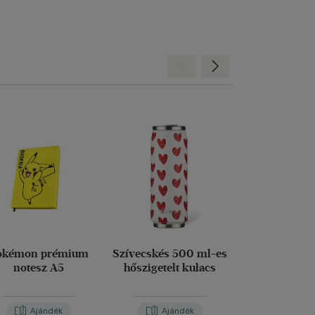
Hátra
Előre
okémon prémium
Szívecskés 500 ml-es
Platinakristál
notesz A5
hőszigetelt kulacs
es hőszigetel
Ajándék
Ajándék
Aján