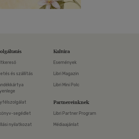
olgáltatás
Kultúra
ltkereső
Események
zetés és szállítás
Libri Magazin
ándékkártya
Libri Mini Polc
yenlege
Partnereinknek
yfélszolgálat
könyv-segédlet
Libri Partner Program
állási nyilatkozat
Médiaajánlat