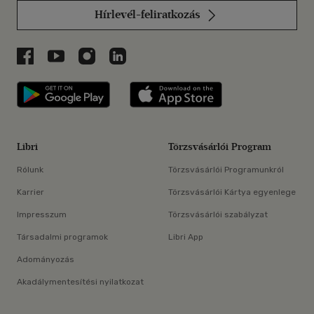
Hírlevél-feliratkozás
Libri a Facebookon
Libri a Youtube-on
Libri az Instagramon
Libri a LinkedInen
Libri applikáció Szerezd meg: Google P
Libri applikáció 
Libri
Törzsvásárlói Program
Rólunk
Törzsvásárlói Programunkról
Karrier
Törzsvásárlói Kártya egyenlege
Impresszum
Törzsvásárlói szabályzat
Társadalmi programok
Libri App
Adományozás
Akadálymentesítési nyilatkozat