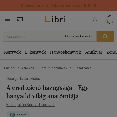
Kulacs / strandtáska most csak 1499 Ft!
Törzsvásárlói Kártya adatai
Részletes keresés
Könyvek
E-könyvek
Hangoskönyvek
Antikvár
Zene,
Főoldal
Könyvek
Társ. tudományok
Globalizáció
George Tsakraklides
A civilizáció hazugsága
- Egy
hanyatló világ anatómiája
Holnapután Sorozat sorozat
Könyv