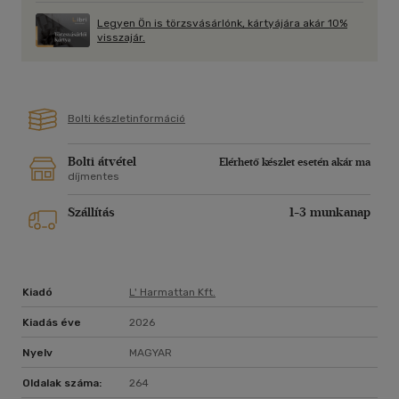
meg, hanem arra ösztönöz, hogy újragondoljuk a valósághoz
Legyen Ön is törzsvásárlónk, kártyájára akár 10%
fűződő viszonyunkat, és szembenézzünk azokkal a
visszajár.
kényelmetlen igazságokkal, amelyek nélkül nincs valódi
változás. Ez a könyv nem megnyugtatni akar, hanem
tisztábban láttatni velünk azt, amiben élünk.
Bolti készletinformáció
Bolti átvétel
Elérhető készlet esetén akár ma
díjmentes
Szállítás
1-3 munkanap
Kiadó
L' Harmattan Kft.
Kiadás éve
2026
Nyelv
MAGYAR
Oldalak száma:
264