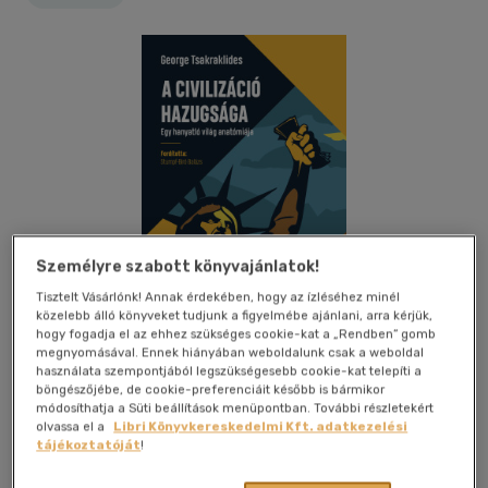
Személyre szabott könyvajánlatok!
Tisztelt Vásárlónk! Annak érdekében, hogy az ízléséhez minél
közelebb álló könyveket tudjunk a figyelmébe ajánlani, arra kérjük,
hogy fogadja el az ehhez szükséges cookie-kat a „Rendben” gomb
megnyomásával. Ennek hiányában weboldalunk csak a weboldal
használata szempontjából legszükségesebb cookie-kat telepíti a
böngészőjébe, de cookie-preferenciáit később is bármikor
Kívánságlistához adom
Megosztom
módosíthatja a Süti beállítások menüpontban. További részletekért
olvassa el a
Libri Könyvkereskedelmi Kft. adatkezelési
tájékoztatóját
!
L' Harmattan Kft.
|
2026
|
magyar nyelvű
|
füles, kartonált
|