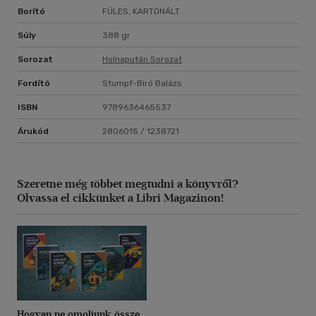
Borító
FÜLES, KARTONÁLT
Súly
388 gr
Sorozat
Holnapután Sorozat
Fordító
Stumpf-Biró Balázs
ISBN
9789636465537
Árukód
2806015 / 1238721
Szeretne még többet megtudni a könyvről?
Olvassa el cikkünket a Libri Magazinon!
Hogyan ne omoljunk össze