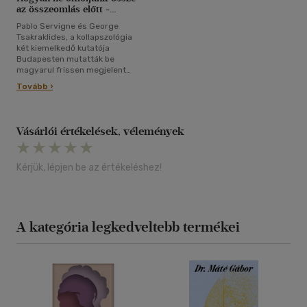
az összeomlás előtt -
bemutatták a Holnapután-
Pablo Servigne és George
sorozat két legújabb kötetét
Tsakraklides, a kollapszológia
két kiemelkedő kutatója
Budapesten mutatták be
magyarul frissen megjelent
műveiket.
Tovább ›
Vásárlói értékelések, vélemények
Kérjük, lépjen be az értékeléshez!
A kategória legkedveltebb termékei