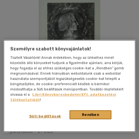
Személyre szabott könyvajánlatok!
Tisztelt Vásárlónk! Annak érdekében, hogy az ízléséhez minél
közelebb álló könyveket tudjunk a figyelmébe ajánlani, arra kérjük,
hogy fogadja el az ehhez szükséges cookie-kat a „Rendben” gomb
megnyomásával. Ennek hiányában weboldalunk csak a weboldal
használata szempontjából legszükségesebb cookie-kat telepíti a
böngészőjébe, de cookie-preferenciáit később is bármikor
módosíthatja a Süti beállítások menüpontban. További részletekért
olvassa el a
Libri Könyvkereskedelmi Kft. adatkezelési
tájékoztatóját
!
Kívánságlistához adom
Megosztom
Rendben
Süti beállítások
Viii. Ker Tanács Vb Művelődési Klub
|
1970
|
magyar nyelvű
|
puhatáblás
|
57 oldal