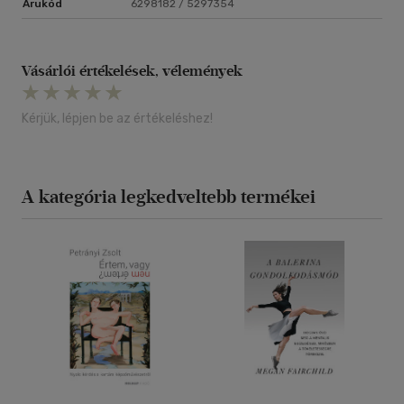
Árukód
6298182 / 5297354
Vásárlói értékelések, vélemények
Kérjük, lépjen be az értékeléshez!
A kategória legkedveltebb termékei