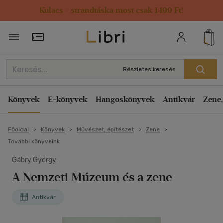
Kulacs / strandtáska most csak 1499 Ft!
Törzsvásárlói Kártya adatai
Részletes keresés
Könyvek
E-könyvek
Hangoskönyvek
Antikvár
Zene,
Főoldal
Könyvek
Művészet, építészet
Zene
További könyveink
Gábry György
A Nemzeti Múzeum és a zene
Antikvár