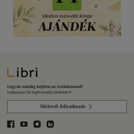
Libri
Legyen mindig képben az irodalommal!
Iratkozzon fel legfrissebb híreinkért!
Hírlevél-feliratkozás
Libri a Facebookon
Libri a Youtube-on
Libri az Instagramon
Libri a LinkedInen