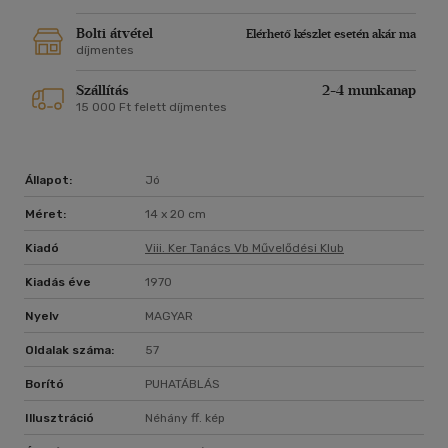
Bolti átvétel
Elérhető készlet esetén akár ma
díjmentes
Szállítás
2-4 munkanap
15 000 Ft felett díjmentes
Állapot:
Jó
Méret:
14 x 20 cm
Kiadó
Viii. Ker Tanács Vb Művelődési Klub
Kiadás éve
1970
Nyelv
MAGYAR
Oldalak száma:
57
Borító
PUHATÁBLÁS
Illusztráció
Néhány ff. kép