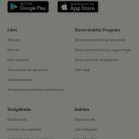
Libri applikáció Szerezd meg: Google P
Libri applikáció 
Libri
Törzsvásárlói Program
Rólunk
Törzsvásárlói Programunkról
Karrier
Törzsvásárlói Kártya egyenlege
Impresszum
Törzsvásárlói szabályzat
Társadalmi programok
Libri App
Adományozás
Akadálymentesítési nyilatkozat
Szolgáltatás
Kultúra
Boltkereső
Események
Fizetés és szállítás
Libri Magazin