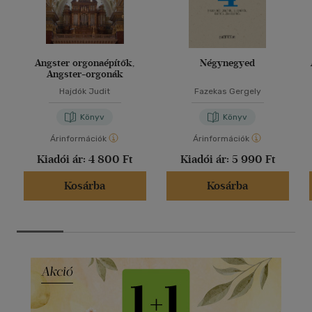
Angster orgonaépítők,
Négynegyed
Angster-orgonák
Hajdók Judit
Fazekas Gergely
Könyv
Könyv
Árinformációk
Árinformációk
Kiadói ár:
4 800 Ft
Kiadói ár:
5 990 Ft
Kosárba
Kosárba