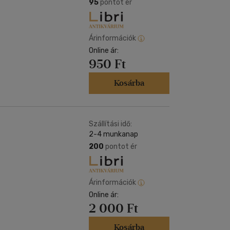
Kártya
95
pontot ér
Vallás, mitológia
m
Képeslap
és Természet
yv
Naptár
Árinformációk
k
Online ár:
Papír, írószer
950 Ft
ok
Kosárba
Szállítási idő:
2-4 munkanap
200
pontot ér
Árinformációk
Online ár:
2 000 Ft
Kosárba