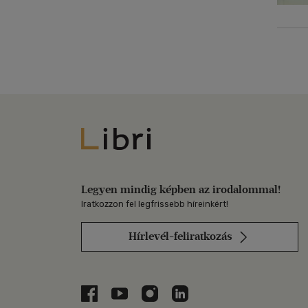
Libri
Legyen mindig képben az irodalommal!
Iratkozzon fel legfrissebb híreinkért!
Hírlevél-feliratkozás
Libri a Facebookon
Libri a Youtube-on
Libri az Instagramon
Libri a LinkedInen