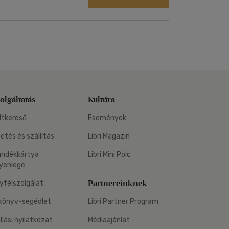
olgáltatás
Kultúra
ltkereső
Események
zetés és szállítás
Libri Magazin
ándékkártya
Libri Mini Polc
yenlege
Partnereinknek
yfélszolgálat
könyv-segédlet
Libri Partner Program
állási nyilatkozat
Médiaajánlat