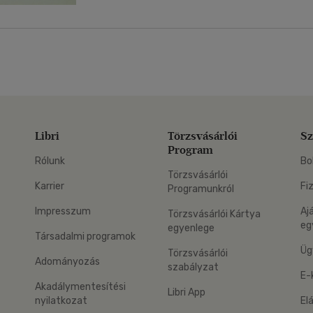
Libri
Törzsvásárlói
Sz
Program
Rólunk
Bo
Törzsvásárlói
Karrier
Fi
Programunkról
Impresszum
Aj
Törzsvásárlói Kártya
eg
egyenlege
Társadalmi programok
Üg
Törzsvásárlói
Adományozás
szabályzat
E-
Akadálymentesítési
Libri App
nyilatkozat
El