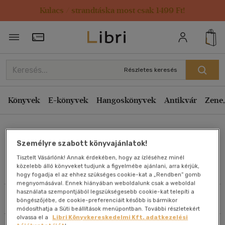
Kulacs / strandtáska most csak 1499 Ft!
Rendezés
Törzsvásárlói Kártya adatai
Rendezés
Kiadás éve szerint csökkenő
Részletes keresés
Kiadás éve szerint növekvő
Ár szerint csökkenő
Könyvek
E-könyvek
Hangoskönyvek
Antikvár
Zene,
Ár szerint növekvő
Turi Török Tibor
Eladott darabszám szerint csökkenő
Személyre szabott könyvajánlatok!
Eladott darabszám szerint növekvő
Tisztelt Vásárlónk! Annak érdekében, hogy az ízléséhez minél
Cím szerint A-Z
közelebb álló könyveket tudjunk a figyelmébe ajánlani, arra kérjük,
Művei
hogy fogadja el az ehhez szükséges cookie-kat a „Rendben” gomb
Szerző szerint A-Z
megnyomásával. Ennek hiányában weboldalunk csak a weboldal
használata szempontjából legszükségesebb cookie-kat telepíti a
Szűrés
Rendezés
böngészőjébe, de cookie-preferenciáit később is bármikor
Megjelenítés
módosíthatja a Süti beállítások menüpontban. További részletekért
olvassa el a
Libri Könyvkereskedelmi Kft. adatkezelési
20 db / oldal