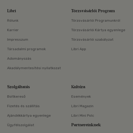
Libri
Törzsvásárlói Program
Rólunk
Törzsvásárlói Programunkról
Karrier
Törzsvásárlói Kártya egyenlege
Impresszum
Törzsvásárlói szabályzat
Társadalmi programok
Libri App
Adományozás
Akadálymentesítési nyilatkozat
Szolgáltatás
Kultúra
Boltkereső
Események
Fizetés és szállítás
Libri Magazin
Ajándékkártya egyenlege
Libri Mini Polc
Partnereinknek
Ügyfélszolgálat