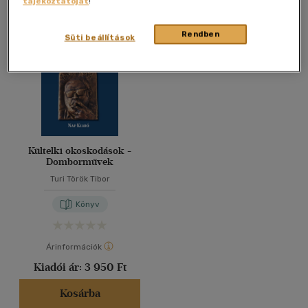
tájékoztatóját
!
Összesen
1
db
40 db / oldal
Rendben
Süti beállítások
Alkalmaz
Kültelki okoskodások -
Domborművek
Turi Török Tibor
Könyv
Árinformációk
Kiadói ár:
3 950 Ft
Kosárba