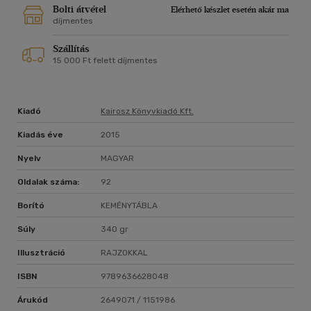
Bolti átvétel
Elérhető készlet esetén akár ma
díjmentes
Szállítás
15 000 Ft felett díjmentes
Kiadó
Kairosz Könyvkiadó Kft.
Kiadás éve
2015
Nyelv
MAGYAR
Oldalak száma:
92
Borító
KEMÉNYTÁBLA
Súly
340 gr
Illusztráció
RAJZOKKAL
ISBN
9789636628048
Árukód
2649071 / 1151986