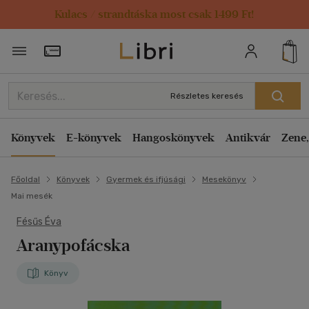
Kulacs / strandtáska most csak 1499 Ft!
Törzsvásárlói Kártya adatai
Részletes keresés
Könyvek
E-könyvek
Hangoskönyvek
Antikvár
Zene,
Főoldal
Könyvek
Gyermek és ifjúsági
Mesekönyv
Mai mesék
Fésűs Éva
Aranypofácska
Könyv