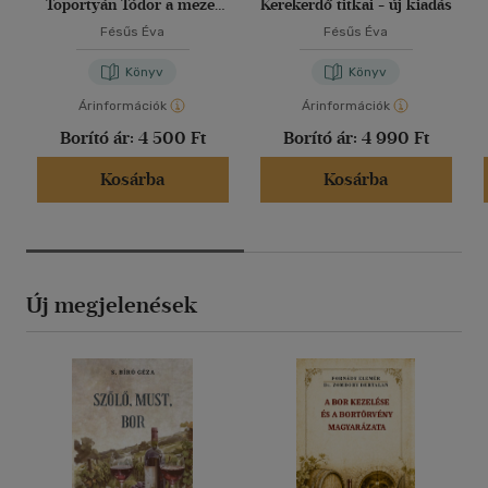
Toportyán Tódor a mezei
Kerekerdő titkai - új kiadás
könyvnapon
Fésűs Éva
Fésűs Éva
Könyv
Könyv
Árinformációk
Árinformációk
Borító ár:
4 500 Ft
Borító ár:
4 990 Ft
Kosárba
Kosárba
Új megjelenések