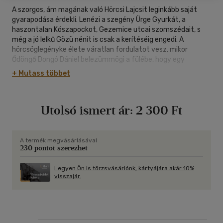
A szorgos, ám magának való Hörcsi Lajcsit leginkább saját
gyarapodása érdekli. Lenézi a szegény Ürge Gyurkát, a
haszontalan Kószapockot, Gezemice utcai szomszédait, s
még a jó lelkű Gözü nénit is csak a kerítéséig engedi. A
hörcsöglegényke élete váratlan fordulatot vesz, mikor
Ődöngő Dongó Dániel belezümmögi a fülébe, hogy egy
meseszép hörcsöglány Gálád Görény fogságában él, és
+ Mutass többet
kiszabadításra vár...
Utolsó ismert ár:
2 300 Ft
A termék megvásárlásával
230 pontot szerezhet
Legyen Ön is törzsvásárlónk, kártyájára akár 10%
visszajár.