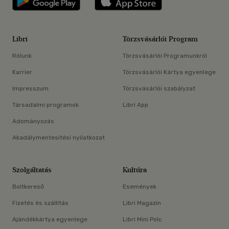
Libri
Törzsvásárlói Program
Rólunk
Törzsvásárlói Programunkról
Karrier
Törzsvásárlói Kártya egyenlege
Impresszum
Törzsvásárlói szabályzat
Társadalmi programok
Libri App
Adományozás
Akadálymentesítési nyilatkozat
Szolgáltatás
Kultúra
Boltkereső
Események
Fizetés és szállítás
Libri Magazin
Ajándékkártya egyenlege
Libri Mini Polc