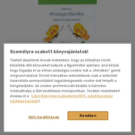
Személyre szabott könyvajánlatok!
Tisztelt Vásárlónk! Annak érdekében, hogy az ízléséhez minél
közelebb álló könyveket tudjunk a figyelmébe ajánlani, arra kérjük,
hogy fogadja el az ehhez szükséges cookie-kat a „Rendben” gomb
megnyomásával. Ennek hiányában weboldalunk csak a weboldal
használata szempontjából legszükségesebb cookie-kat telepíti a
böngészőjébe, de cookie-preferenciáit később is bármikor
módosíthatja a Süti beállítások menüpontban. További részletekért
olvassa el a
Libri Könyvkereskedelmi Kft. adatkezelési
Kívánságlistához adom
Megosztom
tájékoztatóját
!
Rendben
Süti beállítások
Kairosz Könyvkiadó Kft.
|
2015
|
magyar nyelvű
|
keménytábla
|
92 oldal