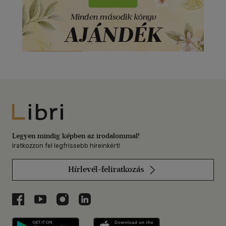
Libri
Legyen mindig képben az irodalommal!
Iratkozzon fel legfrissebb híreinkért!
Hírlevél-feliratkozás
Libri a Facebookon
Libri a Youtube-on
Libri az Instagramon
Libri a LinkedInen
Libri applikáció Szerezd meg: Google P
Libri applikáció 