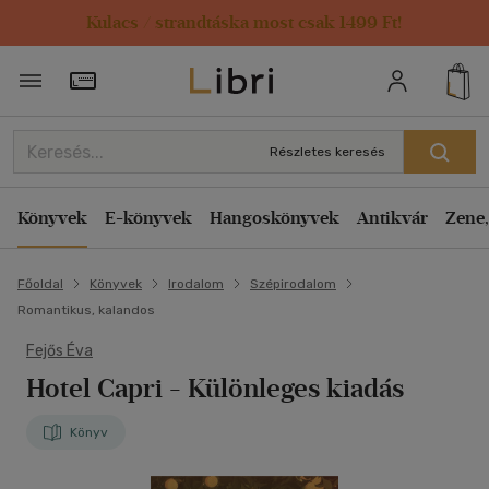
Kulacs / strandtáska most csak 1499 Ft!
Törzsvásárlói Kártya adatai
Részletes keresés
Könyvek
E-könyvek
Hangoskönyvek
Antikvár
Zene,
Főoldal
Könyvek
Irodalom
Szépirodalom
Romantikus, kalandos
Fejős Éva
Hotel Capri
- Különleges kiadás
Könyv