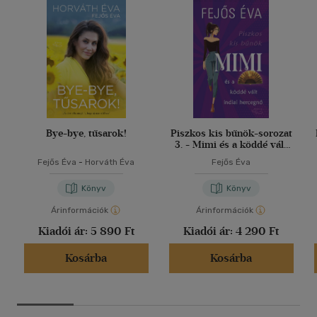
Bye-bye, tűsarok!
Piszkos kis bűnök-sorozat
3. - Mimi és a köddé vált
indiai hercegnő
Fejős Éva
-
Horváth Éva
Fejős Éva
Könyv
Könyv
Árinformációk
Árinformációk
Kiadói ár:
5 890 Ft
Kiadói ár:
4 290 Ft
Kosárba
Kosárba