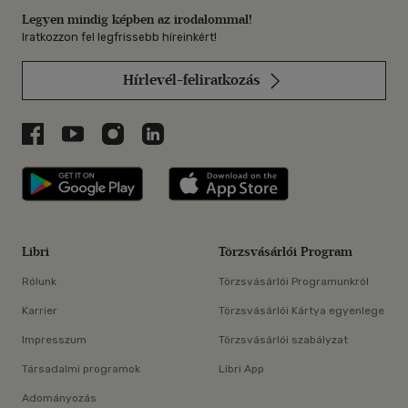
Legyen mindig képben az irodalommal!
Iratkozzon fel legfrissebb híreinkért!
Hírlevél-feliratkozás
Libri a Facebookon
Libri a Youtube-on
Libri az Instagramon
Libri a LinkedInen
Libri applikáció Szerezd meg: Google P
Libri applikáció 
Libri
Törzsvásárlói Program
Rólunk
Törzsvásárlói Programunkról
Karrier
Törzsvásárlói Kártya egyenlege
Impresszum
Törzsvásárlói szabályzat
Társadalmi programok
Libri App
Adományozás