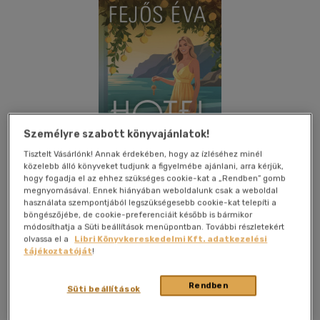
Személyre szabott könyvajánlatok!
Tisztelt Vásárlónk! Annak érdekében, hogy az ízléséhez minél
közelebb álló könyveket tudjunk a figyelmébe ajánlani, arra kérjük,
hogy fogadja el az ehhez szükséges cookie-kat a „Rendben” gomb
megnyomásával. Ennek hiányában weboldalunk csak a weboldal
használata szempontjából legszükségesebb cookie-kat telepíti a
böngészőjébe, de cookie-preferenciáit később is bármikor
módosíthatja a Süti beállítások menüpontban. További részletekért
Kívánságlistához adom
Megosztom
olvassa el a
Libri Könyvkereskedelmi Kft. adatkezelési
tájékoztatóját
!
Rendben
Fejős Éva Könyvek
|
2026
|
magyar nyelvű
|
kartonált
|
396
Süti beállítások
oldal