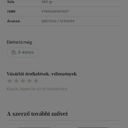
Súly
420 gr
ISBN
9789636149307
Árukód
2807336 / 1239599
Elérhető még:
E-könyv
Vásárlói értékelések, vélemények
Kérjük, lépjen be az értékeléshez!
A szerző további művei