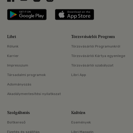
Libri applikáció Szerezd meg: Google P
Libri applikáció 
Libri
Törzsvásárlói Program
Rólunk
Törzsvásárlói Programunkról
Karrier
Törzsvásárlói Kártya egyenlege
Impresszum
Törzsvásárlói szabályzat
Társadalmi programok
Libri App
Adományozás
Akadálymentesítési nyilatkozat
Szolgáltatás
Kultúra
Boltkereső
Események
Fizetés és szállítás
Libri Magazin