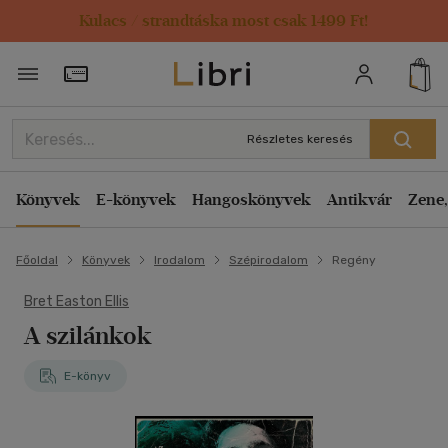
Kulacs / strandtáska most csak 1499 Ft!
Törzsvásárlói Kártya adatai
Részletes keresés
Könyvek
E-könyvek
Hangoskönyvek
Antikvár
Zene,
Főoldal
Könyvek
Irodalom
Szépirodalom
Regény
Bret Easton Ellis
A szilánkok
E-könyv