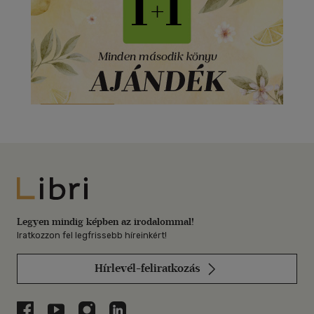
Libri
Legyen mindig képben az irodalommal!
Iratkozzon fel legfrissebb híreinkért!
Hírlevél-feliratkozás
Libri a Facebookon
Libri a Youtube-on
Libri az Instagramon
Libri a LinkedInen