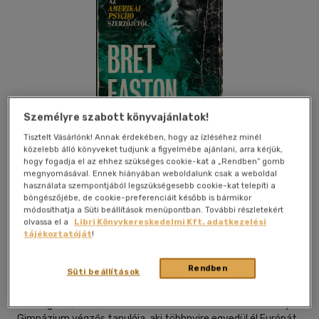
Személyre szabott könyvajánlatok!
Tisztelt Vásárlónk! Annak érdekében, hogy az ízléséhez minél
közelebb álló könyveket tudjunk a figyelmébe ajánlani, arra kérjük,
hogy fogadja el az ehhez szükséges cookie-kat a „Rendben” gomb
megnyomásával. Ennek hiányában weboldalunk csak a weboldal
használata szempontjából legszükségesebb cookie-kat telepíti a
böngészőjébe, de cookie-preferenciáit később is bármikor
módosíthatja a Süti beállítások menüpontban. További részletekért
Beleolvasok
Kívánságlistához adom
Megosztom
olvassa el a
Libri Könyvkereskedelmi Kft. adatkezelési
tájékoztatóját
!
Rendben
Süti beállítások
Helikon Kiadó
|
2023
|
magyar nyelvű
Los Angeles, 1981 ősze. A tizenhét éves Bret az elit Buckley
Gimnázium végzős tanulója, aki többnyire egyedül él Európát