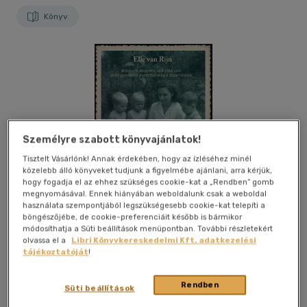
Könyv
Személyre szabott könyvajánlatok!
Tisztelt Vásárlónk! Annak érdekében, hogy az ízléséhez minél
közelebb álló könyveket tudjunk a figyelmébe ajánlani, arra kérjük,
hogy fogadja el az ehhez szükséges cookie-kat a „Rendben” gomb
megnyomásával. Ennek hiányában weboldalunk csak a weboldal
használata szempontjából legszükségesebb cookie-kat telepíti a
böngészőjébe, de cookie-preferenciáit később is bármikor
módosíthatja a Süti beállítások menüpontban. További részletekért
olvassa el a
Libri Könyvkereskedelmi Kft. adatkezelési
tájékoztatóját
!
Kívánságlistához adom
Megosztom
Rendben
Süti beállítások