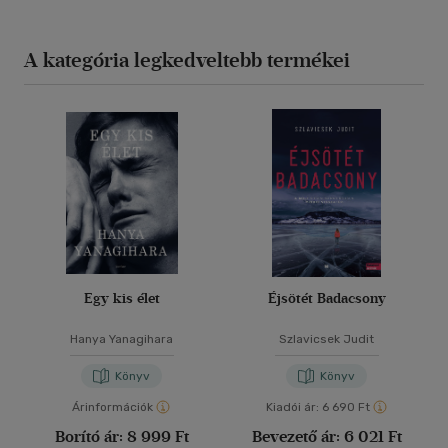
A kategória legkedveltebb termékei
Egy kis élet
Éjsötét Badacsony
Hanya Yanagihara
Szlavicsek Judit
Könyv
Könyv
Árinformációk
Kiadói ár:
6 690 Ft
Borító ár:
8 999 Ft
Bevezető ár:
6 021 Ft