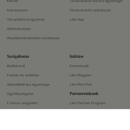
Karrier
Törzsvásárlói Kártya egyenlege
Impresszum
Törzsvásárlói szabályzat
Társadalmi programok
Libri App
Adományozás
Akadálymentesítési nyilatkozat
Szolgáltatás
Kultúra
Boltkereső
Események
Fizetés és szállítás
Libri Magazin
Ajándékkártya egyenlege
Libri Mini Polc
Partnereinknek
Ügyfélszolgálat
E-könyv-segédlet
Libri Partner Program
×
Elállási nyilatkozat
Médiaajánlat