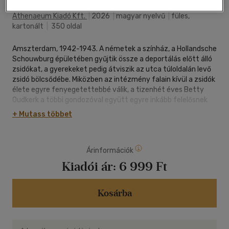
Athenaeum Kiadó Kft.
|
2026
|
magyar nyelvű
|
füles,
kartonált
|
350 oldal
Amszterdam, 1942-1943. A németek a színház, a Hollandsche
Schouwburg épületében gyűjtik össze a deportálás előtt álló
zsidókat, a gyerekeket pedig átviszik az utca túloldalán levő
zsidó bölcsődébe. Miközben az intézmény falain kívül a zsidók
élete egyre fenyegetettebbé válik, a tizenhét éves Betty
Oudkerk a többi gondozóval együtt egyre inkább felelősnek
érzi magát a gyerekek sorsáért. A legnagyobb titokban és
+ Mutass többet
nem törődve a veszéllyel több, mint hatszáz gyereket
mentenek meg a deportálástól Henriëtte Pimentel, a
bölcsőde igazgatójának vezetésével. A regény egy fiatal nő
Árinformációk
szívszorító igaz történetét dolgozza fel, aki mindent kockára
tett, hogy több száz gyermeket mentsen meg a halál
Kiadói ár:
6 999 Ft
torkából.
Kosárba