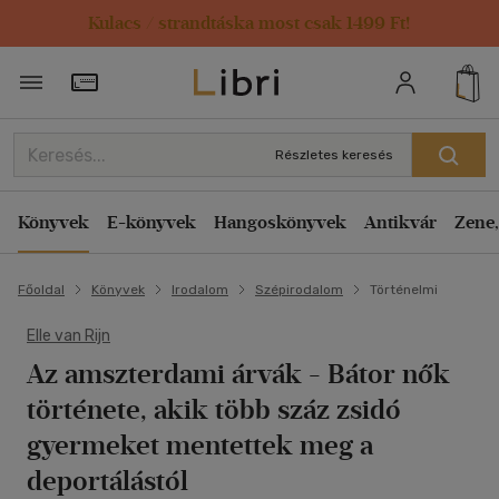
Kulacs / strandtáska most csak 1499 Ft!
Törzsvásárlói Kártya adatai
Részletes keresés
Könyvek
E-könyvek
Hangoskönyvek
Antikvár
Zene,
Főoldal
Könyvek
Irodalom
Szépirodalom
Történelmi
Elle van Rijn
Az amszterdami árvák
- Bátor nők
története, akik több száz zsidó
gyermeket mentettek meg a
deportálástól