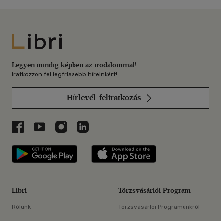
Libri
Legyen mindig képben az irodalommal!
Iratkozzon fel legfrissebb híreinkért!
Hírlevél-feliratkozás
Libri a Facebookon
Libri a Youtube-on
Libri az Instagramon
Libri a LinkedInen
Libri applikáció Szerezd meg: Google P
Libri applikáció 
Libri
Törzsvásárlói Program
Rólunk
Törzsvásárlói Programunkról