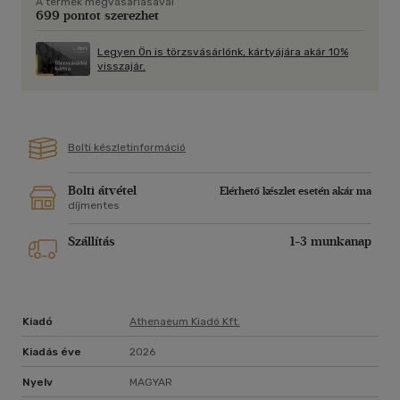
A termék megvásárlásával
699 pontot szerezhet
Legyen Ön is törzsvásárlónk, kártyájára akár 10%
visszajár.
Bolti készletinformáció
Bolti átvétel
Elérhető készlet esetén akár ma
díjmentes
Szállítás
1-3 munkanap
Kiadó
Athenaeum Kiadó Kft.
Kiadás éve
2026
Nyelv
MAGYAR