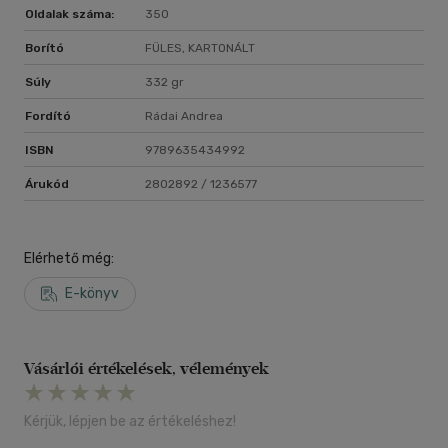
Oldalak száma:
350
Borító
FÜLES, KARTONÁLT
Súly
332 gr
Fordító
Rádai Andrea
ISBN
9789635434992
Árukód
2802892 / 1236577
Elérhető még:
E-könyv
Vásárlói értékelések, vélemények
Kérjük, lépjen be az értékeléshez!