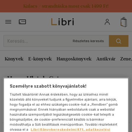
Kulacs / strandtáska most csak 1499 Ft!
Rendezés
Törzsvásárlói Kártya adatai
Rendezés
Kiadás éve szerint csökkenő
Részletes keresés
Kiadás éve szerint növekvő
Ár szerint csökkenő
Könyvek
E-könyvek
Hangoskönyvek
Antikvár
Zene,
Ár szerint növekvő
Hans-Ulrich Grimm
Eladott darabszám szerint csökkenő
Személyre szabott könyvajánlatok!
Eladott darabszám szerint növekvő
Tisztelt Vásárlónk! Annak érdekében, hogy az ízléséhez minél
Cím szerint A-Z
közelebb álló könyveket tudjunk a figyelmébe ajánlani, arra kérjük,
Művei
hogy fogadja el az ehhez szükséges cookie-kat a „Rendben” gomb
Szerző szerint A-Z
megnyomásával. Ennek hiányában weboldalunk csak a weboldal
használata szempontjából legszükségesebb cookie-kat telepíti a
Olvasói vélemények
böngészőjébe, de cookie-preferenciáit később is bármikor
Megjelenítés
módosíthatja a Süti beállítások menüpontban. További részletekért
olvassa el a
Libri Könyvkereskedelmi Kft. adatkezelési
Szűrés
Rendezés
20 db / oldal