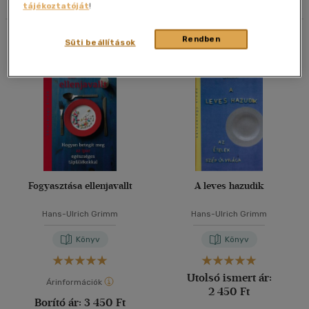
tájékoztatóját
!
40 db / oldal
Összesen
2
db
Rendben
Süti beállítások
Alkalmaz
Fogyasztása ellenjavallt
A leves hazudik
Hans-Ulrich Grimm
Hans-Ulrich Grimm
Könyv
Könyv
Utolsó ismert ár:
Árinformációk
2 450 Ft
Borító ár:
3 450 Ft