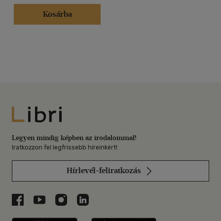
Kosárba
Libri
Legyen mindig képben az irodalommal!
Iratkozzon fel legfrissebb híreinkért!
Hírlevél-feliratkozás
Libri a Facebookon
Libri a Youtube-on
Libri az Instagramon
Libri a LinkedInen