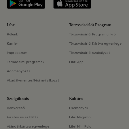
Libri applikáció Szerezd meg: Google P
Libri applikáció 
Libri
Törzsvásárlói Program
Rólunk
Törzsvásárlói Programunkról
Karrier
Törzsvásárlói Kártya egyenlege
Impresszum
Törzsvásárlói szabályzat
Társadalmi programok
Libri App
Adományozás
Akadálymentesítési nyilatkozat
Szolgáltatás
Kultúra
Boltkereső
Események
Fizetés és szállítás
Libri Magazin
Ajándékkártya egyenlege
Libri Mini Polc