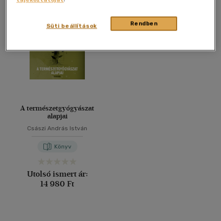
Összesen
1
db
40 db / oldal
Rendben
Süti beállítások
Alkalmaz
A természetgyógyászat
alapjai
Császi András István
Könyv
Utolsó ismert ár:
14 980 Ft