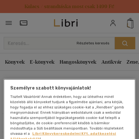
Kulacs / strandtáska most csak 1499 Ft!
Rendezés
Törzsvásárlói Kártya adatai
Rendezés
Kiadás éve szerint csökkenő
Részletes keresés
Kiadás éve szerint növekvő
Ár szerint csökkenő
Könyvek
E-könyvek
Hangoskönyvek
Antikvár
Zene,
Ár szerint növekvő
Császi András István
Eladott darabszám szerint csökkenő
Személyre szabott könyvajánlatok!
Eladott darabszám szerint növekvő
Tisztelt Vásárlónk! Annak érdekében, hogy az ízléséhez minél
Cím szerint A-Z
közelebb álló könyveket tudjunk a figyelmébe ajánlani, arra kérjük,
Művei
hogy fogadja el az ehhez szükséges cookie-kat a „Rendben” gomb
Szerző szerint A-Z
megnyomásával. Ennek hiányában weboldalunk csak a weboldal
használata szempontjából legszükségesebb cookie-kat telepíti a
Szűrés
Rendezés
böngészőjébe, de cookie-preferenciáit később is bármikor
Megjelenítés
módosíthatja a Süti beállítások menüpontban. További részletekért
olvassa el a
Libri Könyvkereskedelmi Kft. adatkezelési
20 db / oldal
tájékoztatóját
!