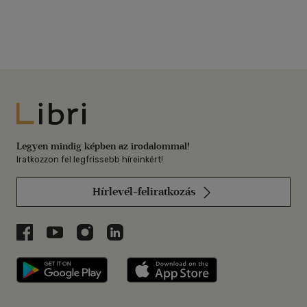
Libri
Legyen mindig képben az irodalommal!
Iratkozzon fel legfrissebb híreinkért!
Hírlevél-feliratkozás
Libri a Facebookon
Libri a Youtube-on
Libri az Instagramon
Libri a LinkedInen
Libri applikáció Szerezd meg: Google P
Libri applikáció 