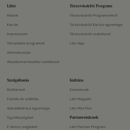
Libri
Törzsvásárlói Program
Rólunk
Törzsvásárlói Programunkról
Karrier
Törzsvásárlói Kártya egyenlege
Impresszum
Törzsvásárlói szabályzat
Társadalmi programok
Libri App
Adományozás
Akadálymentesítési nyilatkozat
Szolgáltatás
Kultúra
Boltkereső
Események
Fizetés és szállítás
Libri Magazin
Ajándékkártya egyenlege
Libri Mini Polc
Partnereinknek
Ügyfélszolgálat
E-könyv-segédlet
Libri Partner Program