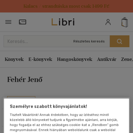
Kulacs / strandtáska most csak 1499 Ft!
Rendezés
Törzsvásárlói Kártya adatai
Rendezés
Kiadás éve szerint csökkenő
Részletes keresés
Kiadás éve szerint növekvő
Ár szerint csökkenő
Könyvek
E-könyvek
Hangoskönyvek
Antikvár
Zene,
Ár szerint növekvő
Fehér Jenő
Eladott darabszám szerint csökkenő
Eladott darabszám szerint növekvő
Cím szerint A-Z
Művei
Szerző szerint A-Z
Személyre szabott könyvajánlatok!
Tisztelt Vásárlónk! Annak érdekében, hogy az ízléséhez minél
Szűrés
Rendezés
közelebb álló könyveket tudjunk a figyelmébe ajánlani, arra kérjük,
Megjelenítés
hogy fogadja el az ehhez szükséges cookie-kat a „Rendben” gomb
megnyomásával. Ennek hiányában weboldalunk csak a weboldal
20 db / oldal