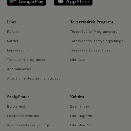
Libri
Törzsvásárlói Program
Rólunk
Törzsvásárlói Programunkról
Karrier
Törzsvásárlói Kártya egyenlege
Impresszum
Törzsvásárlói szabályzat
Társadalmi programok
Libri App
Adományozás
Akadálymentesítési nyilatkozat
Szolgáltatás
Kultúra
Boltkereső
Események
Fizetés és szállítás
Libri Magazin
Ajándékkártya egyenlege
Libri Mini Polc