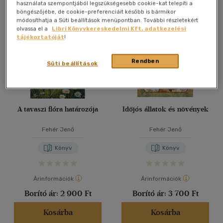
Összesen
3
db
használata szempontjából legszükségesebb cookie-kat telepíti a
böngészőjébe, de cookie-preferenciáit később is bármikor
40 db / oldal
módosíthatja a Süti beállítások menüpontban. További részletekért
olvassa el a
Libri Könyvkereskedelmi Kft. adatkezelési
tájékoztatóját
!
Alkalmaz
Rendben
Süti beállítások
A tavaszi flóra határozója
Időjós állatok és növények
Fehér Jenő
Fehér Jenő
Könyv
Könyv
Árinformációk
Árinformációk
Borító ár:
2 900 Ft
Borító ár:
3 700 Ft
Kosárba
Kosárba