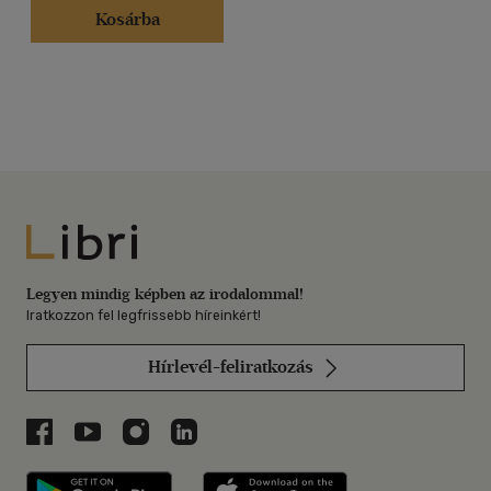
Kosárba
Libri
Legyen mindig képben az irodalommal!
Iratkozzon fel legfrissebb híreinkért!
Hírlevél-feliratkozás
Libri a Facebookon
Libri a Youtube-on
Libri az Instagramon
Libri a LinkedInen
Libri applikáció Szerezd meg: Google P
Libri applikáció 