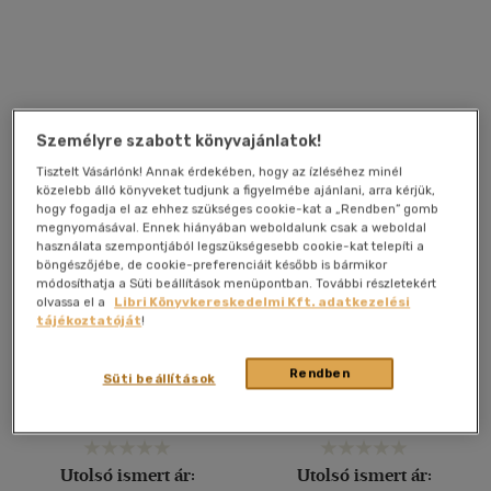
Nyelv szerint
Magyar
(1287)
Angol
(29)
Német
(1)
Személyre szabott könyvajánlatok!
Tisztelt Vásárlónk! Annak érdekében, hogy az ízléséhez minél
közelebb álló könyveket tudjunk a figyelmébe ajánlani, arra kérjük,
Vélemény szerint
hogy fogadja el az ehhez szükséges cookie-kat a „Rendben” gomb
megnyomásával. Ennek hiányában weboldalunk csak a weboldal
(136)
használata szempontjából legszükségesebb cookie-kat telepíti a
böngészőjébe, de cookie-preferenciáit később is bármikor
(93)
módosíthatja a Süti beállítások menüpontban. További részletekért
olvassa el a
Libri Könyvkereskedelmi Kft. adatkezelési
(26)
tájékoztatóját
!
Meglepő sikerű gyógyítás
Az aromaterápia növényei
(11)
böjtkúra útján
(6)
Rendben
Dr. Halász Henrik
Peter Germann
-
Gudrun
Süti beállítások
Germann
(3936)
Könyv
Könyv
Utolsó ismert ár:
Utolsó ismert ár:
Alkalmaz