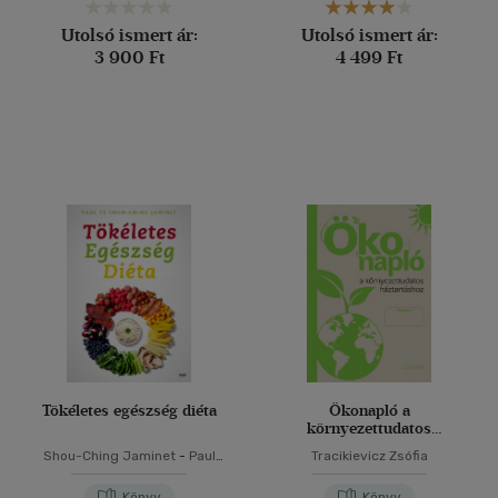
Utolsó ismert ár:
Utolsó ismert ár:
3 900 Ft
4 499 Ft
Tökéletes egészség diéta
Ökonapló a
környezettudatos
háztartáshoz
Shou-Ching Jaminet
-
Paul
Tracikievicz Zsófia
Jaminet
Könyv
Könyv