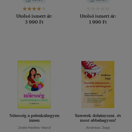
Utolsó ismert ár:
Utolsó ismert ár:
3 990 Ft
1 990 Ft
Nőiesség a pelenkahegyen
Szeretek dohányozni...és
innen
most abbahagyom!
Jodie Hedley-Ward
Andreas Jopp