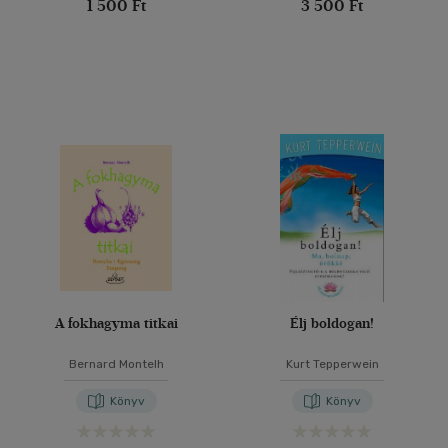
1 500 Ft
3 500 Ft
A fokhagyma titkai
Élj boldogan!
Bernard Montelh
Kurt Tepperwein
Könyv
Könyv