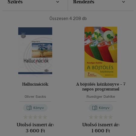
Szűrés
Rendezés
40 db / oldal
Ár szerint
Összesen
4 208
db
500 Ft alatt
(5)
500 Ft - 2500 Ft
(1733)
Alkalmaz
2500 Ft - 4500 Ft
(1273)
4500 Ft felett
(1242)
Korosztály szerint
Gyermek
(3)
Hallucinációk
A böjtölés kézikönyve - 7
3 - 6 év
(1)
napos programmal
mind
(2)
Oliver Sacks
Ruediger Dahlke
Ifjúsági
(2)
Könyv
Könyv
14 - 18 év
(2)
Felnőtt
(1198)
Utolsó ismert ár:
Utolsó ismert ár:
3 600 Ft
1 600 Ft