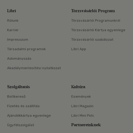
Libri
Törzsvásárlói Program
Rólunk
Törzsvásárlói Programunkról
Karrier
Törzsvásárlói Kártya egyenlege
Impresszum
Törzsvásárlói szabályzat
Társadalmi programok
Libri App
Adományozás
Akadálymentesítési nyilatkozat
Szolgáltatás
Kultúra
Boltkereső
Események
Fizetés és szállítás
Libri Magazin
Ajándékkártya egyenlege
Libri Mini Polc
Partnereinknek
Ügyfélszolgálat