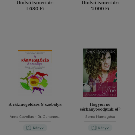
Utolsó ismert ár:
Utolsó ismert ár:
1 680 Ft
2 999 Ft
A rákmegelőzés 8 szabálya
Hogyan ne
sárkányosodjunk el?
Anna Cavelius
-
Dr. Johannes
Soma Mamagésa
F. Coy
-
Dr. Jörg Spitz
-
Dr.
Freerk T.baumann
Könyv
Könyv