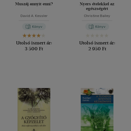
Muszáj annyit enni?
Nyers ételekkel az
egészségért
David A. Kessler
Christine Bailey
Könyv
Könyv
Utolsó ismert ár:
Utolsó ismert ár:
3 500 Ft
2 950 Ft