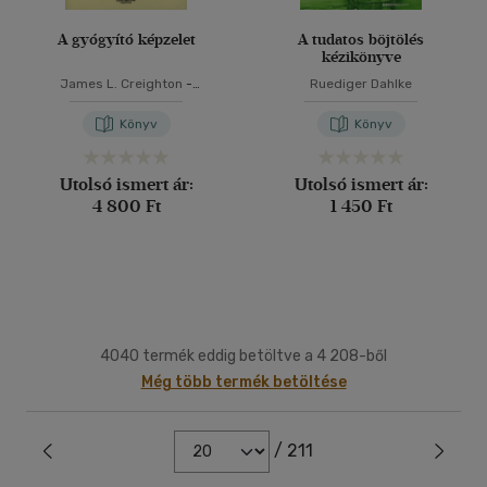
A gyógyító képzelet
A tudatos böjtölés
kézikönyve
James L. Creighton
-
Ruediger Dahlke
Stephanie Matthews-
Simonton
-
O. Carl Simonton
Könyv
Könyv
Utolsó ismert ár:
Utolsó ismert ár:
4 800 Ft
1 450 Ft
4040 termék eddig betöltve a 4 208-ből
Még több termék betöltése
/ 211