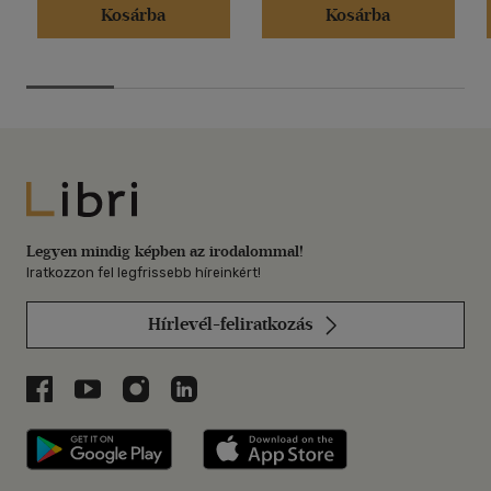
Kosárba
Kosárba
Libri
Legyen mindig képben az irodalommal!
Iratkozzon fel legfrissebb híreinkért!
Hírlevél-feliratkozás
Libri a Facebookon
Libri a Youtube-on
Libri az Instagramon
Libri a LinkedInen
Libri applikáció Szerezd meg: Google P
Libri applikáció 