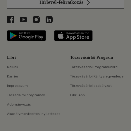
Hírlevél-feliratkozás
Libri a Facebookon
Libri a Youtube-on
Libri az Instagramon
Libri a LinkedInen
Libri applikáció Szerezd meg: Google P
Libri applikáció 
Libri
Törzsvásárlói Program
Rólunk
Törzsvásárlói Programunkról
Karrier
Törzsvásárlói Kártya egyenlege
Impresszum
Törzsvásárlói szabályzat
Társadalmi programok
Libri App
Adományozás
Akadálymentesítési nyilatkozat