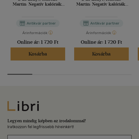
Martin: Negatív kalóriák.
Martin: Negatív kalóriák.
Karcsúsító élelmiszerek,
Karcsúsító élelmiszerek,
Dr. Szilágyi Ágnes -
Pécsi Ildikó: Mitől nem
Hunyadvári Lászlóné: Az
fogytam le... - és mitől
Antikvár partner
Antikvár partner
egészséges életmód
fogytam le?
étrendje
Árinformációk
Árinformációk
Online ár:
1 720 Ft
Online ár:
1 720 Ft
Kosárba
Kosárba
Libri
Legyen mindig képben az irodalommal!
Iratkozzon fel legfrissebb híreinkért!