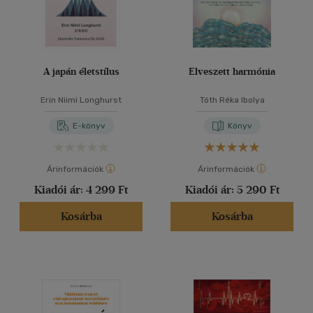
A japán életstílus
Elveszett harmónia
Erin Niimi Longhurst
Tóth Réka Ibolya
E-könyv
Könyv
Árinformációk
Árinformációk
Kiadói ár:
4 299 Ft
Kiadói ár:
5 290 Ft
Kosárba
Kosárba