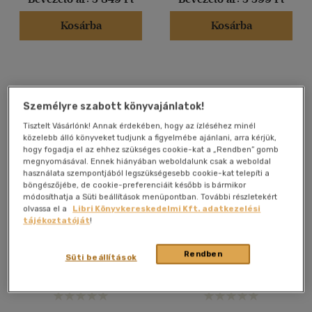
Nyelv szerint
Kosárba
Kosárba
Magyar
(1287)
Angol
(29)
Német
(1)
Személyre szabott könyvajánlatok!
Vélemény szerint
Tisztelt Vásárlónk! Annak érdekében, hogy az ízléséhez minél
közelebb álló könyveket tudjunk a figyelmébe ajánlani, arra kérjük,
(136)
hogy fogadja el az ehhez szükséges cookie-kat a „Rendben” gomb
megnyomásával. Ennek hiányában weboldalunk csak a weboldal
(93)
használata szempontjából legszükségesebb cookie-kat telepíti a
böngészőjébe, de cookie-preferenciáit később is bármikor
(26)
módosíthatja a Süti beállítások menüpontban. További részletekért
olvassa el a
Libri Könyvkereskedelmi Kft. adatkezelési
(11)
Szülés utáni depresszió -
Kutyával lesz teljes az
tájékoztatóját
!
Új kiadás
életed
(6)
Dr. Belső Nóra
Rendben
(3929)
Süti beállítások
Könyv
E-könyv
Alkalmaz