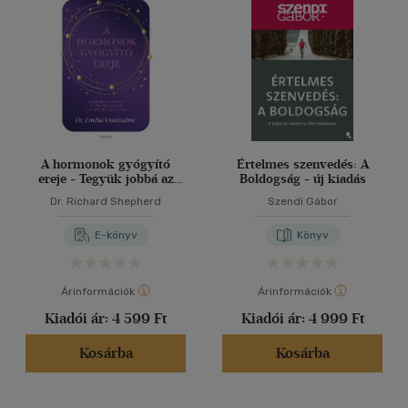
A hormonok gyógyító
Értelmes szenvedés: A
ereje - Tegyük jobbá az
Boldogság - új kiadás
életünket a dopamin, az
Dr. Richard Shepherd
Szendi Gábor
oxitocin és a szerotonin
segítségével!
E-könyv
Könyv
Árinformációk
Árinformációk
Kiadói ár:
4 599 Ft
Kiadói ár:
4 999 Ft
Kosárba
Kosárba