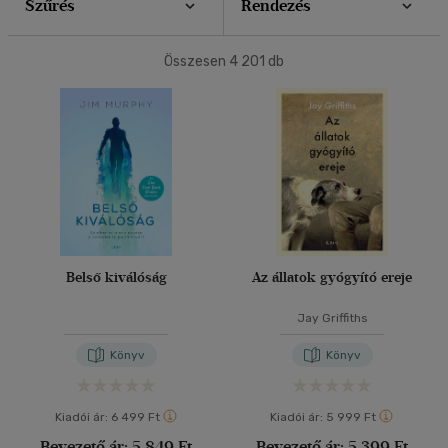
Szűrés
Rendezés
40 db / oldal
Ár szerint
Összesen
4 201
db
500 Ft alatt
(5)
500 Ft - 2500 Ft
(1734)
Alkalmaz
2500 Ft - 4500 Ft
(1269)
4500 Ft felett
(1238)
Korosztály szerint
Gyermek
(3)
Belső kiválóság
Az állatok gyógyító ereje
3 - 6 év
(1)
mind
(2)
Jay Griffiths
Ifjúsági
(2)
Könyv
Könyv
14 - 18 év
(2)
Felnőtt
(1198)
Kiadói ár:
6 499 Ft
Kiadói ár:
5 999 Ft
Bevezető ár:
5 849 Ft
Bevezető ár:
5 399 Ft