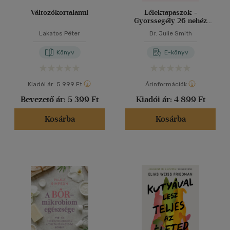
Változókortalanul
Lélektapaszok -
Gyorssegély 26 nehéz
élethelyzet kezeléséhez
Lakatos Péter
Dr. Julie Smith
Könyv
E-könyv
Kiadói ár:
5 999 Ft
Árinformációk
Bevezető ár:
5 399 Ft
Kiadói ár:
4 899 Ft
Kosárba
Kosárba