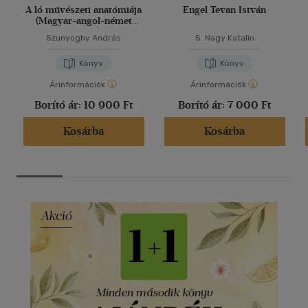
A ló művészeti anatómiája
Engel Tevan István
(Magyar-angol-német
nyelvű)
Szunyoghy András
S. Nagy Katalin
Könyv
Könyv
Árinformációk
Árinformációk
Borító ár:
10 900 Ft
Borító ár:
7 000 Ft
Kosárba
Kosárba