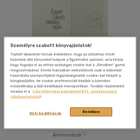
Személyre szabott könyvajánlatok!
Tisztelt Vásárlónk! Annak érdekében, hogy az ízléséhez minél
közelebb álló könyveket tudjunk a figyelmébe ajánlani, arra kérjük,
hogy fogadja el az ehhez szükséges cookie-kat a „Rendben” gomb
Kívánságlistához adom
Megosztom
megnyomásával. Ennek hiányában weboldalunk csak a weboldal
használata szempontjából legszükségesebb cookie-kat telepíti a
böngészőjébe, de cookie-preferenciáit később is bármikor
módosíthatja a Süti beállítások menüpontban. További részletekért
Balassi Kiadó Kft.
|
1994
|
magyar nyelvű
|
irkafűzött
|
70
olvassa el a
Libri Könyvkereskedelmi Kft. adatkezelési
tájékoztatóját
!
oldal
Rendben
Süti beállítások
Árinformációk