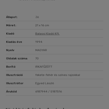
Állapot:
Jó
Méret:
21 x 16 cm
Kiadó
Balassi Kiadó Kft.
Kiadás éve
1994
Nyelv
MAGYAR
Oldalak száma:
70
Borító
IRKAFŰZÖTT
Illusztráció
fekete-fehér és színes rajzokkal
Illusztrátor
Egyed László
Árukód
6187944 / 5187516