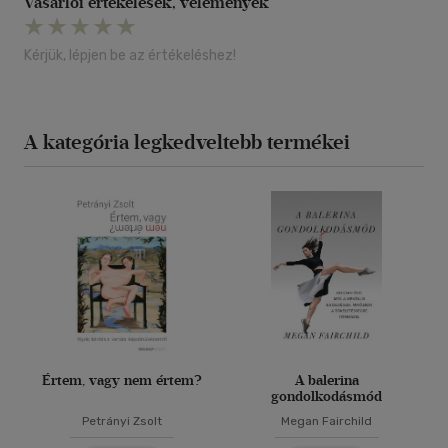
Vásárlói értékelések, vélemények
Kérjük, lépjen be az értékeléshez!
A kategória legkedveltebb termékei
Értem, vagy nem értem?
A balerina
gondolkodásmód
Petrányi Zsolt
Megan Fairchild