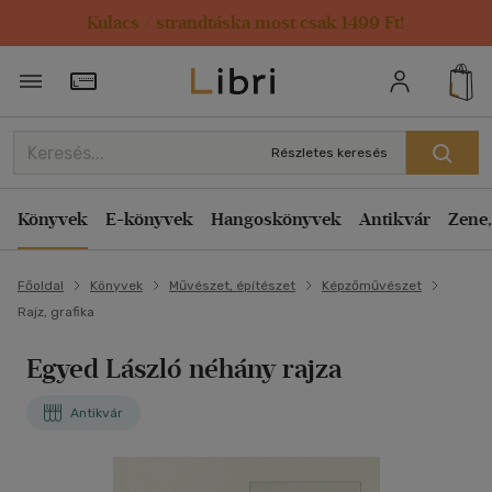
Kulacs / strandtáska most csak 1499 Ft!
Törzsvásárlói Kártya adatai
Részletes keresés
Könyvek
E-könyvek
Hangoskönyvek
Antikvár
Zene,
Főoldal
Könyvek
Művészet, építészet
Képzőművészet
Rajz, grafika
Egyed László néhány rajza
Antikvár