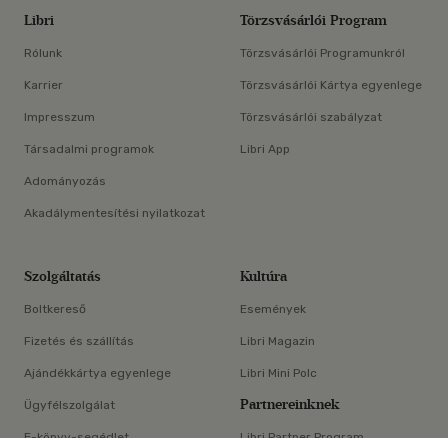
Libri
Törzsvásárlói Program
Rólunk
Törzsvásárlói Programunkról
Karrier
Törzsvásárlói Kártya egyenlege
Impresszum
Törzsvásárlói szabályzat
Társadalmi programok
Libri App
Adományozás
Akadálymentesítési nyilatkozat
Szolgáltatás
Kultúra
Boltkereső
Események
Fizetés és szállítás
Libri Magazin
Ajándékkártya egyenlege
Libri Mini Polc
Partnereinknek
Ügyfélszolgálat
E-könyv-segédlet
Libri Partner Program