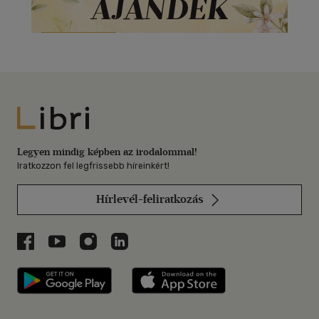
Libri
Legyen mindig képben az irodalommal!
Iratkozzon fel legfrissebb híreinkért!
Hírlevél-feliratkozás
Libri a Facebookon
Libri a Youtube-on
Libri az Instagramon
Libri a LinkedInen
Libri applikáció Szerezd meg: Google P
Libri applikáció 