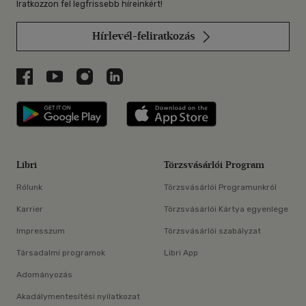
Iratkozzon fel legfrissebb híreinkért!
Hírlevél-feliratkozás
Libri a Facebookon
Libri a Youtube-on
Libri az Instagramon
Libri a LinkedInen
Libri applikáció Szerezd meg: Google P
Libri applikáció 
Libri
Törzsvásárlói Program
Rólunk
Törzsvásárlói Programunkról
Karrier
Törzsvásárlói Kártya egyenlege
Impresszum
Törzsvásárlói szabályzat
Társadalmi programok
Libri App
Adományozás
Akadálymentesítési nyilatkozat