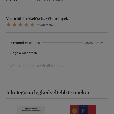
Tanácsok diabéteszes gyermekkel élő szülőknek
Utazási tanácsok cukorbetegeknek
Vásárlói értékelések, vélemények
(1 vélemény)
Simonné Végh Rita
2025. 02. 19.
Segít a kezdetben
Kérjük, lépjen be az értékeléshez!
A kategória legkedveltebb termékei