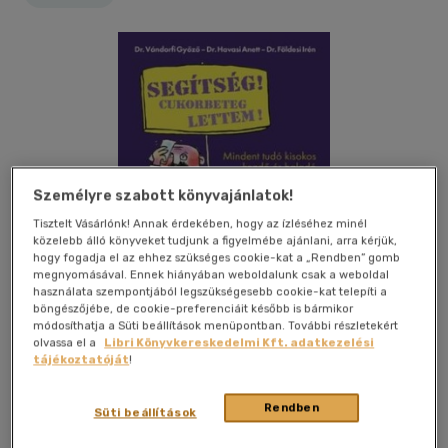
Személyre szabott könyvajánlatok!
Tisztelt Vásárlónk! Annak érdekében, hogy az ízléséhez minél
közelebb álló könyveket tudjunk a figyelmébe ajánlani, arra kérjük,
hogy fogadja el az ehhez szükséges cookie-kat a „Rendben” gomb
megnyomásával. Ennek hiányában weboldalunk csak a weboldal
használata szempontjából legszükségesebb cookie-kat telepíti a
böngészőjébe, de cookie-preferenciáit később is bármikor
módosíthatja a Süti beállítások menüpontban. További részletekért
olvassa el a
Libri Könyvkereskedelmi Kft. adatkezelési
tájékoztatóját
!
Kívánságlistához adom
Megosztom
Rendben
Süti beállítások
(1 vélemény)