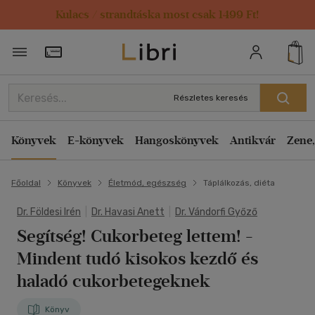
Kulacs / strandtáska most csak 1499 Ft!
Törzsvásárlói Kártya adatai
Részletes keresés
Könyvek
E-könyvek
Hangoskönyvek
Antikvár
Zene,
Főoldal
Könyvek
Életmód, egészség
Táplálkozás, diéta
Dr. Földesi Irén
|
Dr. Havasi Anett
|
Dr. Vándorfi Győző
Segítség! Cukorbeteg lettem!
-
Mindent tudó kisokos kezdő és
haladó cukorbetegeknek
Könyv