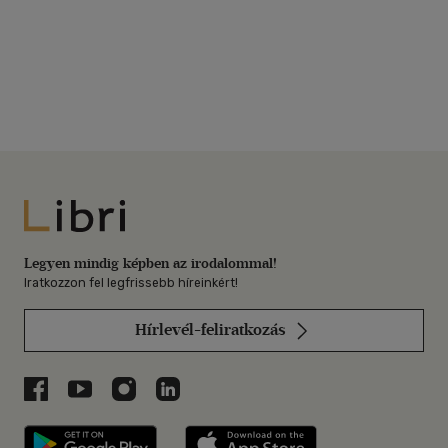
Libri
Legyen mindig képben az irodalommal!
Iratkozzon fel legfrissebb híreinkért!
Hírlevél-feliratkozás
Libri a Facebookon
Libri a Youtube-on
Libri az Instagramon
Libri a LinkedInen
Libri applikáció Szerezd meg: Google P
Libri applikáció 