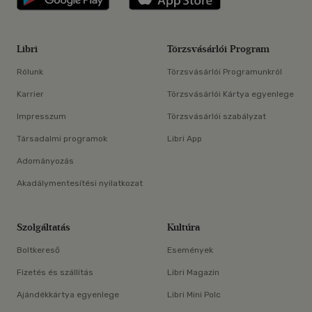
Libri
Törzsvásárlói Program
Rólunk
Törzsvásárlói Programunkról
Karrier
Törzsvásárlói Kártya egyenlege
Impresszum
Törzsvásárlói szabályzat
Társadalmi programok
Libri App
Adományozás
Akadálymentesítési nyilatkozat
Szolgáltatás
Kultúra
Boltkereső
Események
Fizetés és szállítás
Libri Magazin
Ajándékkártya egyenlege
Libri Mini Polc