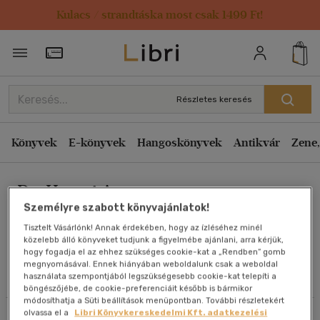
Kulacs / strandtáska most csak 1499 Ft!
Rendezés
Törzsvásárlói Kártya adatai
Rendezés
Kiadás éve szerint csökkenő
Részletes keresés
Kiadás éve szerint növekvő
Ár szerint csökkenő
Könyvek
E-könyvek
Hangoskönyvek
Antikvár
Zene,
Ár szerint növekvő
Dr. Havasi Anett
Eladott darabszám szerint csökkenő
Személyre szabott könyvajánlatok!
Eladott darabszám szerint növekvő
Tisztelt Vásárlónk! Annak érdekében, hogy az ízléséhez minél
Cím szerint A-Z
közelebb álló könyveket tudjunk a figyelmébe ajánlani, arra kérjük,
Művei
hogy fogadja el az ehhez szükséges cookie-kat a „Rendben” gomb
Szerző szerint A-Z
megnyomásával. Ennek hiányában weboldalunk csak a weboldal
használata szempontjából legszükségesebb cookie-kat telepíti a
Olvasói vélemények
böngészőjébe, de cookie-preferenciáit később is bármikor
Megjelenítés
módosíthatja a Süti beállítások menüpontban. További részletekért
olvassa el a
Libri Könyvkereskedelmi Kft. adatkezelési
Szűrés
Rendezés
20 db / oldal