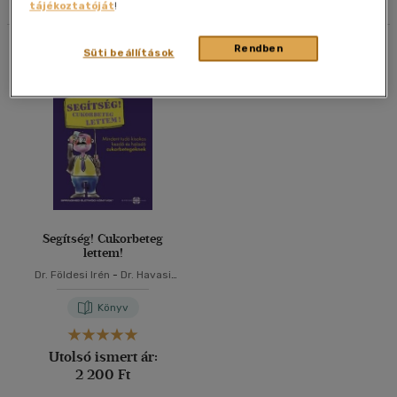
tájékoztatóját
!
40 db / oldal
Összesen
1
db
Rendben
Süti beállítások
Alkalmaz
Segítség! Cukorbeteg
lettem!
Dr. Földesi Irén
-
Dr. Havasi
Anett
-
Dr. Vándorfi Győző
Könyv
Utolsó ismert ár:
2 200 Ft