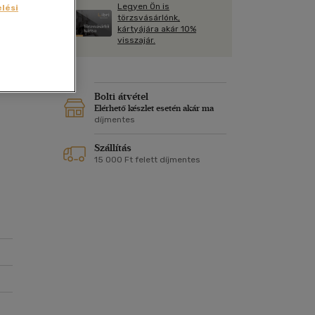
Kártya
Legyen Ön is
lési
Vallás, mitológia
m
törzsvásárlónk,
Képeslap
kártyájára akár 10%
89
és Természet
visszajár.
yv
Naptár
k
Papír, írószer
ok
Bolti átvétel
Elérhető készlet esetén akár ma
díjmentes
Szállítás
15 000 Ft felett díjmentes
eg