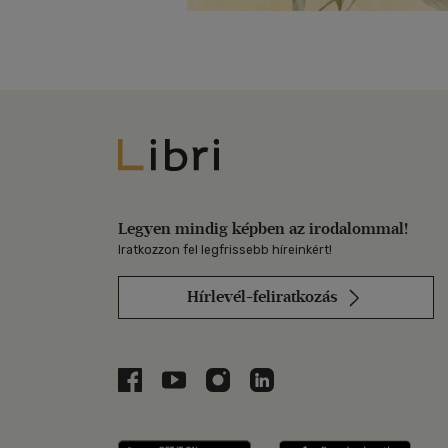
Libri
Legyen mindig képben az irodalommal!
Iratkozzon fel legfrissebb híreinkért!
Hírlevél-feliratkozás
Libri a Facebookon
Libri a Youtube-on
Libri az Instagramon
Libri a LinkedInen