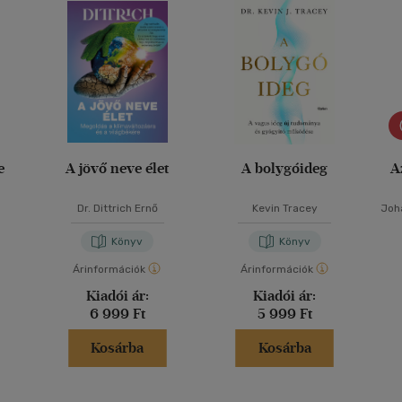
e
A jövő neve élet
A bolygóideg
A
Dr. Dittrich Ernő
Kevin Tracey
Joh
Könyv
Könyv
Árinformációk
Árinformációk
Kiadói ár:
Kiadói ár:
6 999 Ft
5 999 Ft
Kosárba
Kosárba