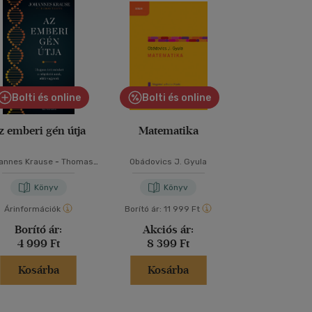
Bolti és online
Bolti és online
z emberi gén útja
Matematika
Óceá
annes Krause
-
Thomas
Obádovics J. Gyula
David Attenboro
Trappe
Butfiel
Könyv
Könyv
Kön
Árinformációk
Borító ár:
11 999 Ft
Árinformáci
Borító ár:
Akciós ár:
Borító 
4 999 Ft
8 399 Ft
8 499 
Kosárba
Kosárba
Kosár