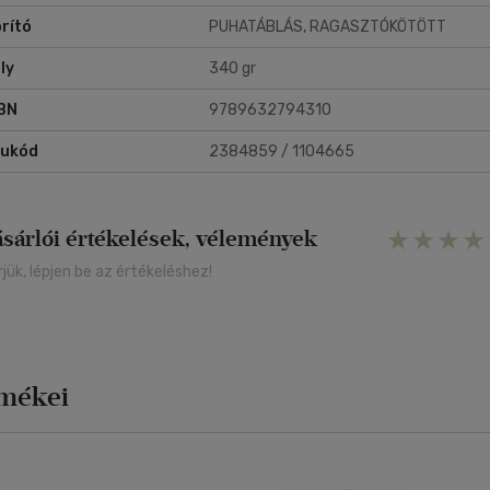
rító
PUHATÁBLÁS, RAGASZTÓKÖTÖTT
ly
340 gr
BN
9789632794310
rukód
2384859 / 1104665
ásárlói értékelések, vélemények
rjük, lépjen be az értékeléshez!
rmékei