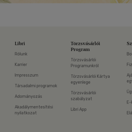
Libri
Törzsvásárlói
Sz
Program
Rólunk
Bo
Törzsvásárlói
Karrier
Fi
Programunkról
Impresszum
Aj
Törzsvásárlói Kártya
eg
egyenlege
Társadalmi programok
Üg
Törzsvásárlói
Adományozás
szabályzat
E-
Akadálymentesítési
Libri App
nyilatkozat
El