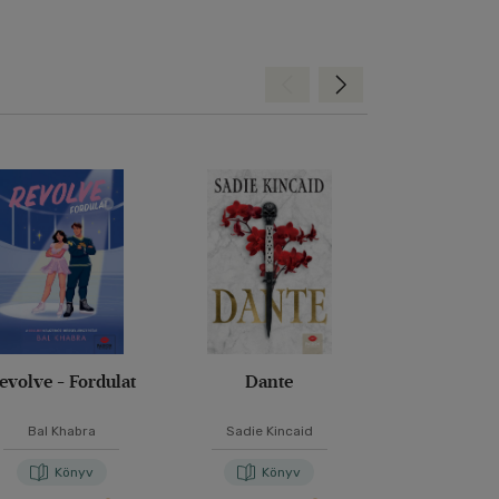
Hátra
Előre
evolve - Fordulat
Dante
Ne bízz sen
Bal Khabra
Sadie Kincaid
P. C. Har
Könyv
Könyv
Kön