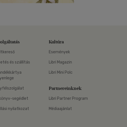
olgáltatás
Kultúra
ltkereső
Események
zetés és szállítás
Libri Magazin
ándékkártya
Libri Mini Polc
yenlege
Partnereinknek
yfélszolgálat
könyv-segédlet
Libri Partner Program
állási nyilatkozat
Médiaajánlat