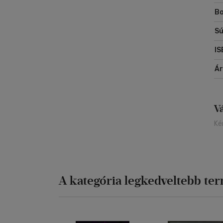
Bo
Sú
IS
Á
V
Ké
A kategória legkedveltebb te