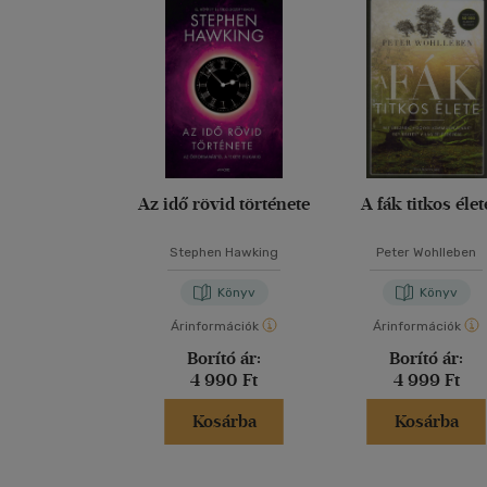
Az idő rövid története
A fák titkos élet
Stephen Hawking
Peter Wohlleben
Könyv
Könyv
Árinformációk
Árinformációk
Borító ár:
Borító ár:
4 990 Ft
4 999 Ft
Kosárba
Kosárba