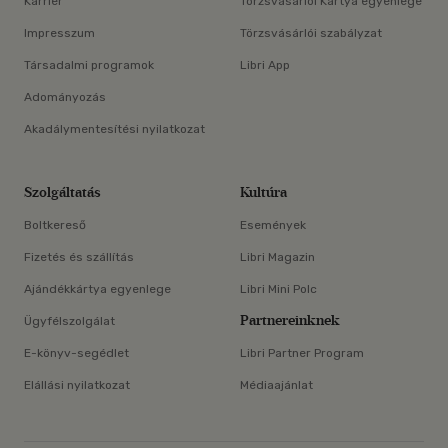
Karrier
Törzsvásárlói Kártya egyenlege
Impresszum
Törzsvásárlói szabályzat
Társadalmi programok
Libri App
Adományozás
Akadálymentesítési nyilatkozat
Szolgáltatás
Kultúra
Boltkereső
Események
Fizetés és szállítás
Libri Magazin
Ajándékkártya egyenlege
Libri Mini Polc
Partnereinknek
Ügyfélszolgálat
E-könyv-segédlet
Libri Partner Program
Elállási nyilatkozat
Médiaajánlat