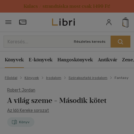
Kulacs / strandtáska most csak 1499 Ft!
Törzsvásárlói Kártya adatai
Részletes keresés
Könyvek
E-könyvek
Hangoskönyvek
Antikvár
Zene,
Főoldal
Könyvek
Irodalom
Szórakoztató irodalom
Fantasy
Robert Jordan
A világ szeme
- Második kötet
Az Idő Kereke sorozat
Könyv