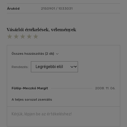
Árukód
2150901 / 1033031
Vásárlói értékelések, vélemények
Összes hozzászólás (2 db)
Rendezés:
Fülöp-Meczkó Margit
2008. 11. 06.
A teljes sorozat zseniális
Kérjük, lépjen be az értékeléshez!