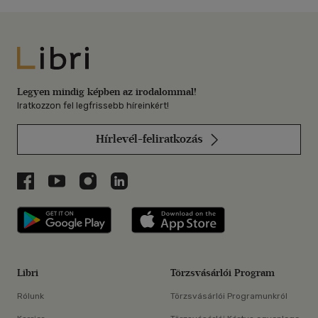
Libri
Legyen mindig képben az irodalommal!
Iratkozzon fel legfrissebb híreinkért!
Hírlevél-feliratkozás
Libri a Facebookon
Libri a Youtube-on
Libri az Instagramon
Libri a LinkedInen
Libri applikáció Szerezd meg: Google P
Libri applikáció 
Libri
Törzsvásárlói Program
Rólunk
Törzsvásárlói Programunkról