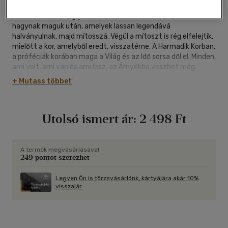
Az Idő Kereke forog, jönnek-mennek a korok. Emlékeket
hagynak maguk után, amelyek lassan legendává
halványulnak, majd mítosszá. Végül a mítoszt is rég elfelejtik,
mielőtt a kor, amelyből eredt, visszatérne. A Harmadik Korban,
a próféciák korában maga a Világ és az Idő sorsa dől el. Minden,
ami volt, ami van és ami lesz, az Árnyékba veszhet még.
Robert Jordan az Idő Kereke sorozatban egy tolkieni
+ Mutass többet
igényességgel kidolgozott világot teremtett meg, és ehhez
méltó a cselekmény szövése is. A regényfolyam a "high
fantasy" stílus nagyszerű darabja, abbahagyhatatlan
Utolsó ismert ár:
2 498 Ft
olvasmány, a műfaj legjobb hagyományait követi.
Az Idő Kereke fantasy eposz már a tizenegyedik könyvnél
tart, melyek már magyarul is megjelentek. A Világ szeme a
sorozat első könyve, amely két kötetben lát napvilágot. Az
A termék megvásárlásával
249 pontot szerezhet
Idő Kereke népszerűségére jellemző, hogy az első könyv
1990-es megjelenése óta több mint tizenkét utánnyomást
élt meg.
Legyen Ön is törzsvásárlónk, kártyájára akár 10%
visszajár.