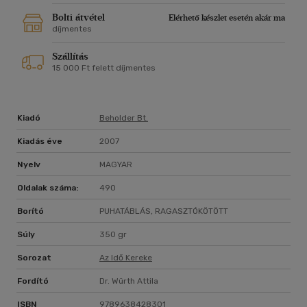
Bolti átvétel
Elérhető készlet esetén akár ma
díjmentes
Szállítás
15 000 Ft felett díjmentes
Kiadó
Beholder Bt.
Kiadás éve
2007
Nyelv
MAGYAR
Oldalak száma:
490
Borító
PUHATÁBLÁS, RAGASZTÓKÖTÖTT
Súly
350 gr
Sorozat
Az Idő Kereke
Fordító
Dr. Würth Attila
ISBN
9789638428301