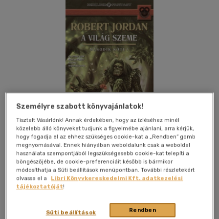
Személyre szabott könyvajánlatok!
Tisztelt Vásárlónk! Annak érdekében, hogy az ízléséhez minél
közelebb álló könyveket tudjunk a figyelmébe ajánlani, arra kérjük,
hogy fogadja el az ehhez szükséges cookie-kat a „Rendben” gomb
megnyomásával. Ennek hiányában weboldalunk csak a weboldal
használata szempontjából legszükségesebb cookie-kat telepíti a
böngészőjébe, de cookie-preferenciáit később is bármikor
Kívánságlistához adom
Megosztom
módosíthatja a Süti beállítások menüpontban. További részletekért
olvassa el a
Libri Könyvkereskedelmi Kft. adatkezelési
tájékoztatóját
!
Beholder Bt.
|
2007
|
magyar nyelvű
|
puhatáblás,
Rendben
Süti beállítások
ragasztókötött
|
490 oldal