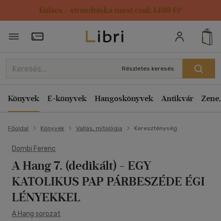
Kulacs / strandtáska most csak 1499 Ft!
Törzsvásárlói Kártya adatai
Részletes keresés
Könyvek
E-könyvek
Hangoskönyvek
Antikvár
Zene,
Főoldal
Könyvek
Vallás, mitológia
Kereszténység
Dombi Ferenc
A Hang 7. (dedikált)
- EGY
KATOLIKUS PAP PÁRBESZÉDE ÉGI
LÉNYEKKEL
A Hang sorozat