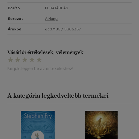
Borító
PUHATÁBLÁS
Sorozat
A Hang
Árukód
6307185 / 5306357
Vásárlói értékelések, vélemények
Kérjük, lépjen be az értékeléshez!
A kategória legkedveltebb termékei