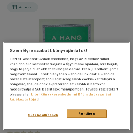
Antikvár
Személyre szabott könyvajánlatok!
Tisztelt Vásárlónk! Annak érdekében, hogy az ízléséhez minél
közelebb álló könyveket tudjunk a figyelmébe ajánlani, arra kérjük,
hogy fogadja el az ehhez szükséges cookie-kat a „Rendben” gomb
megnyomásával. Ennek hiányában weboldalunk csak a weboldal
használata szempontjából legszükségesebb cookie-kat telepíti a
böngészőjébe, de cookie-preferenciáit később is bármikor
módosíthatja a Süti beállítások menüpontban. További részletekért
olvassa el a
Libri Könyvkereskedelmi Kft. adatkezelési
tájékoztatóját
!
Rendben
Süti beállítások
Kívánságlistához adom
Megosztom