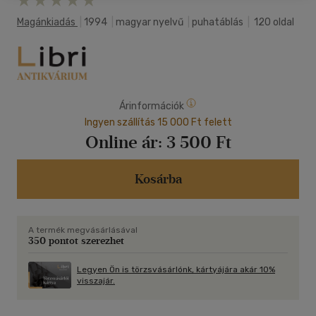
Magánkiadás
|
1994
|
magyar nyelvű
|
puhatáblás
|
120 oldal
Árinformációk
Ingyen szállítás 15 000 Ft felett
Online ár:
3 500 Ft
Kosárba
A termék megvásárlásával
350 pontot szerezhet
Legyen Ön is törzsvásárlónk, kártyájára akár 10%
visszajár.