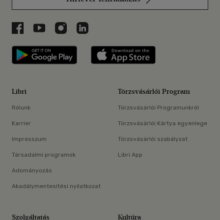
Libri a Facebookon
Libri a Youtube-on
Libri az Instagramon
Libri a LinkedInen
Libri applikáció Szerezd meg: Google P
Libri applikáció 
Libri
Törzsvásárlói Program
Rólunk
Törzsvásárlói Programunkról
Karrier
Törzsvásárlói Kártya egyenlege
Impresszum
Törzsvásárlói szabályzat
Társadalmi programok
Libri App
Adományozás
Akadálymentesítési nyilatkozat
Szolgáltatás
Kultúra