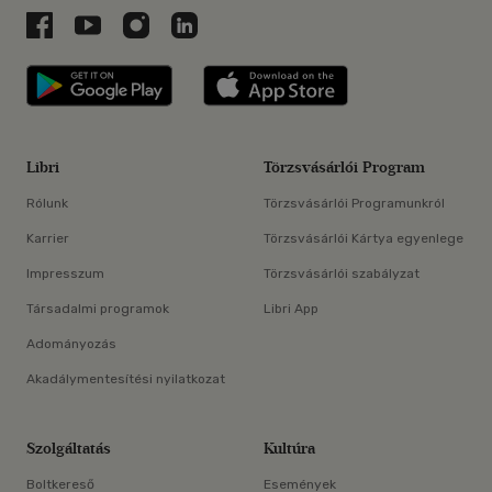
Libri a Facebookon
Libri a Youtube-on
Libri az Instagramon
Libri a LinkedInen
Libri applikáció Szerezd meg: Google P
Libri applikáció 
Libri
Törzsvásárlói Program
Rólunk
Törzsvásárlói Programunkról
Karrier
Törzsvásárlói Kártya egyenlege
Impresszum
Törzsvásárlói szabályzat
Társadalmi programok
Libri App
Adományozás
Akadálymentesítési nyilatkozat
Szolgáltatás
Kultúra
Boltkereső
Események