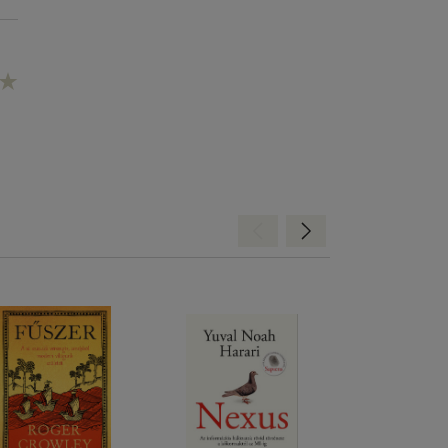
Hátra
Előre