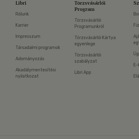
Libri
Törzsvásárlói
Sz
Program
Rólunk
Bo
Törzsvásárlói
Karrier
Fi
Programunkról
Impresszum
Aj
Törzsvásárlói Kártya
eg
egyenlege
Társadalmi programok
Üg
Törzsvásárlói
Adományozás
szabályzat
E-
Akadálymentesítési
Libri App
nyilatkozat
El
eg: Google Play
 applikáció Letölthető az App Store-ból