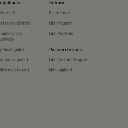
olgáltatás
Kultúra
ltkereső
Események
zetés és szállítás
Libri Magazin
ándékkártya
Libri Mini Polc
yenlege
Partnereinknek
yfélszolgálat
könyv-segédlet
Libri Partner Program
állási nyilatkozat
Médiaajánlat