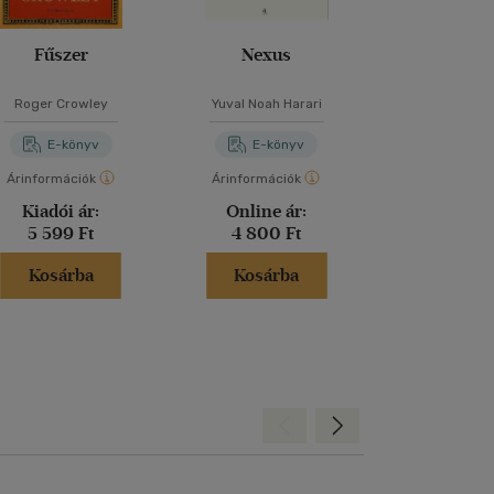
Fűszer
Nexus
A felvilágoso
Roger Crowley
Yuval Noah Harari
Nemere Is
E-könyv
E-könyv
E-kö
Árinformációk
Árinformációk
Árinformáci
Kiadói ár:
Online ár:
Online 
5 599 Ft
4 800 Ft
1 500 
Kosárba
Kosárba
Kosár
Hátra
Előre