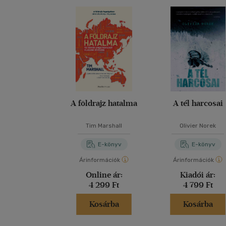
A földrajz hatalma
A tél harcosai
Tim Marshall
Olivier Norek
E-könyv
E-könyv
Árinformációk
Árinformációk
Online ár:
Kiadói ár:
4 299 Ft
4 799 Ft
Kosárba
Kosárba