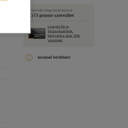
Kártya
Vallás, mitológia
m
Képeslap
A termék megvásárlásával
1 573 pontot szerezhet
és Természet
yv
Naptár
Legyen Ön is
k
Papír, írószer
törzsvásárlónk,
kártyájára akár 10%
ok
visszajár.
kal
Azonnal letölthető