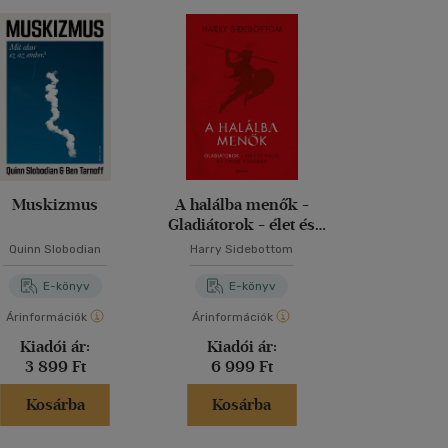
Muskizmus
A halálba menők -
Lalecs
Gladiátorok - élet és
halál az ókori Rómában
Quinn Slobodian
Harry Sidebottom
Amira Kei
E-könyv
E-könyv
E-kö
Árinformációk
Árinformációk
Árinformáci
Kiadói ár:
Kiadói ár:
Kiadói 
3 899 Ft
6 999 Ft
3 749 
Kosárba
Kosárba
Kosár