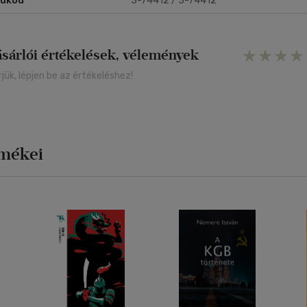
rukód
3-74412 / 3-74412
ásárlói értékelések, vélemények
rjük, lépjen be az értékeléshez!
rmékei