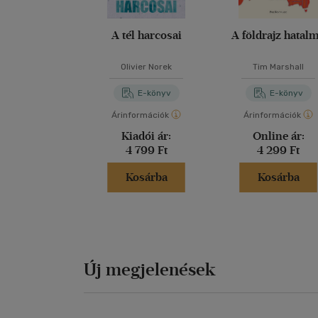
A tél harcosai
A földrajz hatal
Olivier Norek
Tim Marshall
E-könyv
E-könyv
Árinformációk
Árinformációk
Kiadói ár:
Online ár:
4 799 Ft
4 299 Ft
Kosárba
Kosárba
Új megjelenések