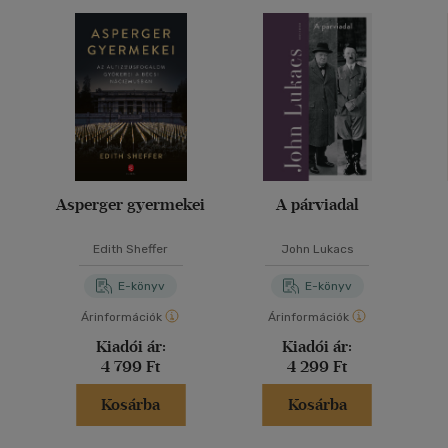
Asperger gyermekei
A párviadal
Edith Sheffer
John Lukacs
E-könyv
E-könyv
Árinformációk
Árinformációk
Kiadói ár:
Kiadói ár:
4 799 Ft
4 299 Ft
Kosárba
Kosárba