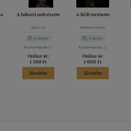
ma
A háború művészete
A KGB története
Szun-ce
Nemere István
E-könyv
E-könyv
Árinformációk
Árinformációk
Online ár:
Online ár:
1 399 Ft
1 600 Ft
Kosárba
Kosárba