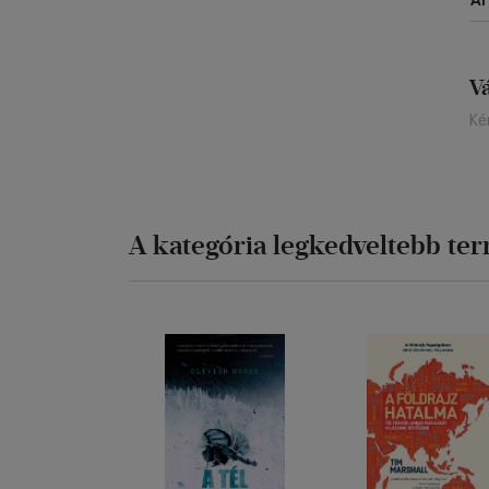
Á
V
Ké
A kategória legkedveltebb te