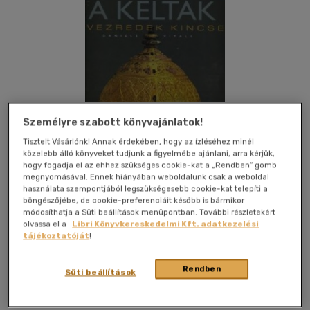
Személyre szabott könyvajánlatok!
Tisztelt Vásárlónk! Annak érdekében, hogy az ízléséhez minél
közelebb álló könyveket tudjunk a figyelmébe ajánlani, arra kérjük,
hogy fogadja el az ehhez szükséges cookie-kat a „Rendben” gomb
megnyomásával. Ennek hiányában weboldalunk csak a weboldal
használata szempontjából legszükségesebb cookie-kat telepíti a
böngészőjébe, de cookie-preferenciáit később is bármikor
módosíthatja a Süti beállítások menüpontban. További részletekért
olvassa el a
Libri Könyvkereskedelmi Kft. adatkezelési
Kívánságlistához adom
Megosztom
tájékoztatóját
!
Rendben
Süti beállítások
Gabo Könyvkiadó Kft.
|
2008
|
magyar nyelvű
|
cérnafűzött,
keménytáblás
|
206 oldal