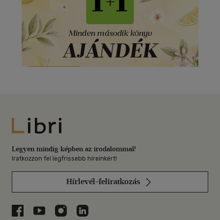
Libri
Legyen mindig képben az irodalommal!
Iratkozzon fel legfrissebb híreinkért!
Hírlevél-feliratkozás
Libri a Facebookon
Libri a Youtube-on
Libri az Instagramon
Libri a LinkedInen