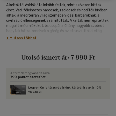
A keltáktól ősidők óta inkább féltek, mint szívesen látták
őket. Vad, félelmetes harcosok, zsoldosok és hódítók hírében
álltak, a mediterrán világ szemében igazi barbároknak, a
civilizáció ellenségeinek számítottak. A kelták nem építettek
megalit műemlékeket, és csupán néhány nagyobb szobrot
hagytak hátra, amelyek a görög és az etruszk-itáliai világ
hagyatékához hasonlíthatók. Művészetük kisebb tárgyakon
+ Mutass többet
látható, és ez a „nem klasszikus/antiklasszikus” figuratív
eszköztár nagyon meghatározott természetű, fantasztikus
és tűnékeny látomást ábrázol , amely saját spirituális és
Utolsó ismert ár:
7 990 Ft
mágikus-vallási világukat tükrözi. A szájhagyománnyal
öröklődő irodalomnak köszönhetően- amelyet ír szerzetesek
gyűjtöttek össze és jegyeztek fel- mélyrehatóan
megismerhetjük az európai kontinens történelmét
A termék megvásárlásával
799 pontot szerezhet
nagymértékben alakító kelta népek szellemvilágát és
kultúráját.
Legyen Ön is törzsvásárlónk, kártyájára akár 10%
visszajár.