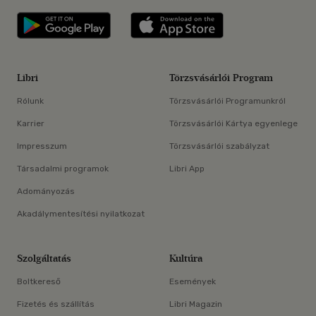
Libri applikáció Szerezd meg: Google P
Libri applikáció 
Libri
Törzsvásárlói Program
Rólunk
Törzsvásárlói Programunkról
Karrier
Törzsvásárlói Kártya egyenlege
Impresszum
Törzsvásárlói szabályzat
Társadalmi programok
Libri App
Adományozás
Akadálymentesítési nyilatkozat
Szolgáltatás
Kultúra
Boltkereső
Események
Fizetés és szállítás
Libri Magazin