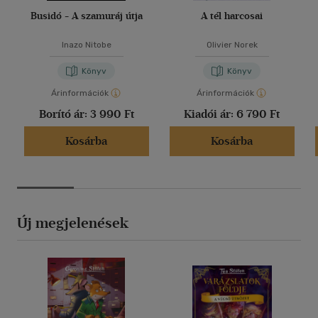
Busidó - A szamuráj útja
A tél harcosai
Inazo Nitobe
Olivier Norek
Könyv
Könyv
Árinformációk
Árinformációk
Borító ár:
3 990 Ft
Kiadói ár:
6 790 Ft
Kosárba
Kosárba
Új megjelenések