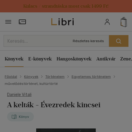
Kulacs / strandtáska most csak 1499 Ft!
Törzsvásárlói Kártya adatai
Részletes keresés
Könyvek
E-könyvek
Hangoskönyvek
Antikvár
Zene,
Főoldal
Könyvek
Történelem
Egyetemes történelem
művelődéstörténet, kultúrtörté
Daniele Vitali
A kelták - Évezredek kincsei
Könyv