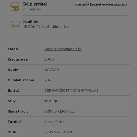
Bolti átvétel
Elérhető készlet esetén akár ma
díjmentes
Szállítás
15 000 Ft felett díjmentes
Kiadó
Gabo Könyvkiadó Kft.
Kiadás éve
2008
Nyelv
MAGYAR
Oldalak száma:
206
Borító
CÉRNAFŰZÖTT, KEMÉNYTÁBLÁS
Súly
1870 gr
Illusztráció
SZÍNES KÉPEKKEL
Fordító
Veres Péter
ISBN
9789636891220