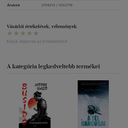
Árukód
2198213 / 1050778
Vásárlói értékelések, vélemények
Kérjük, lépjen be az értékeléshez!
A kategória legkedveltebb termékei