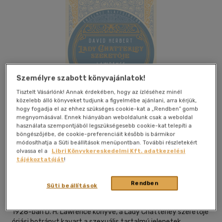
Személyre szabott könyvajánlatok!
Tisztelt Vásárlónk! Annak érdekében, hogy az ízléséhez minél
közelebb álló könyveket tudjunk a figyelmébe ajánlani, arra kérjük,
hogy fogadja el az ehhez szükséges cookie-kat a „Rendben” gomb
megnyomásával. Ennek hiányában weboldalunk csak a weboldal
használata szempontjából legszükségesebb cookie-kat telepíti a
böngészőjébe, de cookie-preferenciáit később is bármikor
módosíthatja a Süti beállítások menüpontban. További részletekért
olvassa el a
Libri Könyvkereskedelmi Kft. adatkezelési
Beleolvasok
Kívánságlistához adom
Megosztom
tájékoztatóját
!
Rendben
Süti beállítások
Athenaeum Kiadó Kft.
|
2022
|
magyar nyelvű
1928-ban D. H. Lawrence könyve, a Lady Chatterley szeretője
óriási botrányt kavart a szexuális tartalmú jelenetek