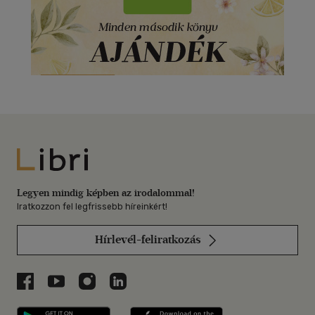
Libri
Legyen mindig képben az irodalommal!
Iratkozzon fel legfrissebb híreinkért!
Hírlevél-feliratkozás
Libri a Facebookon
Libri a Youtube-on
Libri az Instagramon
Libri a LinkedInen
Libri applikáció Szerezd meg: Google P
Libri applikáció 