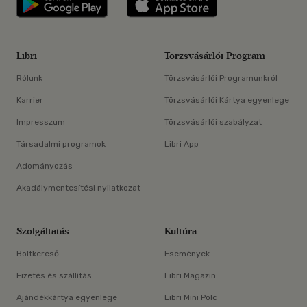
Libri
Törzsvásárlói Program
Rólunk
Törzsvásárlói Programunkról
Karrier
Törzsvásárlói Kártya egyenlege
Impresszum
Törzsvásárlói szabályzat
Társadalmi programok
Libri App
Adományozás
Akadálymentesítési nyilatkozat
Szolgáltatás
Kultúra
Boltkereső
Események
Fizetés és szállítás
Libri Magazin
Ajándékkártya egyenlege
Libri Mini Polc