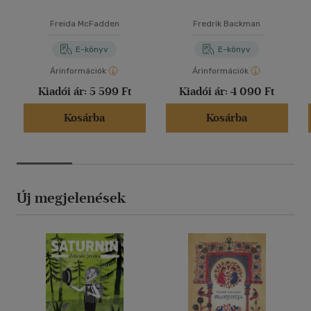
Freida McFadden
Fredrik Backman
E-könyv
E-könyv
Árinformációk
Árinformációk
Kiadói ár:
5 599 Ft
Kiadói ár:
4 090 Ft
Kosárba
Kosárba
Új megjelenések