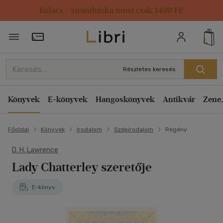
Kulacs / strandtáska most csak 1499 Ft!
Törzsvásárlói Kártya adatai
Részletes keresés
Könyvek
E-könyvek
Hangoskönyvek
Antikvár
Zene,
Főoldal
Könyvek
Irodalom
Szépirodalom
Regény
D. H. Lawrence
Lady Chatterley szeretője
E-könyv