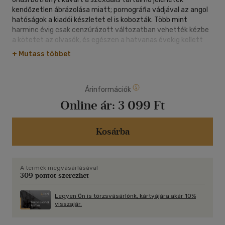
kendőzetlen ábrázolása miatt; pornográfia vádjával az angol
hatóságok a kiadói készletet el is kobozták. Több mint
harminc évig csak cenzúrázott változatban vehették kézbe
a kötetet az olvasók, és egészen a hatvanas évekig kellett
várniuk arra, hogy Angliában teljes terjedelmében a
+ Mutass többet
könyvesboltok polcaira kerülhessen a mű - addig csak
külföldön nyomtatott kalózkiadásokhoz lehetett
hozzájutni.Az elgépiesedett civilizáció regénye ez,
Árinformációk
szenvedélyes, poétikus alkotás. A modern társadalom
bajainak gyógyírját az ösztönök, az érzelmek és az érzékek
Online ár:
3 099 Ft
szabadjára engedésében, az emberi gyöngédségben látja.
Tabukat dönt meg: a modern regényirodalomban elsőként
ábrázolja szókimondóan a testi szerelmet - ráadásul két
Kosárba
eltérő társadalmi rétegből származó ember, egy
munkásosztálybeli férfi és egy arisztokrata nő között.
A termék megvásárlásával
309 pontot szerezhet
Legyen Ön is törzsvásárlónk, kártyájára akár 10%
visszajár.