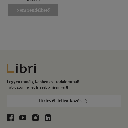
Nem rendelhető
Libri
Legyen mindig képben az irodalommal!
Iratkozzon fel legfrissebb híreinkért!
Hírlevél-feliratkozás
Libri a Facebookon
Libri a Youtube-on
Libri az Instagramon
Libri a LinkedInen