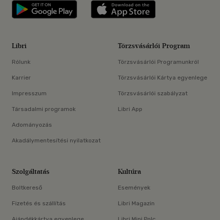
Libri applikáció Szerezd meg: Google P
Libri applikáció 
Libri
Törzsvásárlói Program
Rólunk
Törzsvásárlói Programunkról
Karrier
Törzsvásárlói Kártya egyenlege
Impresszum
Törzsvásárlói szabályzat
Társadalmi programok
Libri App
Adományozás
Akadálymentesítési nyilatkozat
Szolgáltatás
Kultúra
Boltkereső
Események
Fizetés és szállítás
Libri Magazin
Ajándékkártya egyenlege
Libri Mini Polc