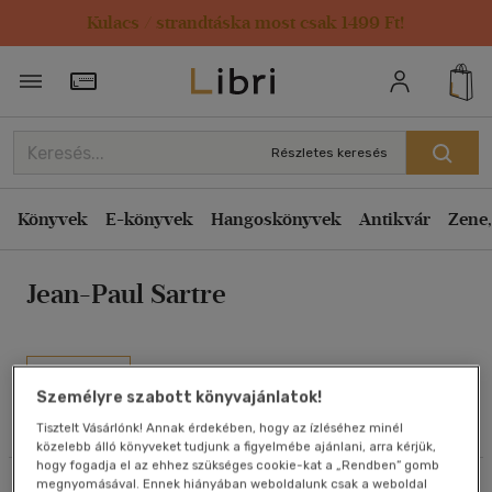
Kulacs / strandtáska most csak 1499 Ft!
Rendezés
Törzsvásárlói Kártya adatai
Rendezés
Kiadás éve szerint csökkenő
Részletes keresés
Kiadás éve szerint növekvő
Ár szerint csökkenő
Könyvek
E-könyvek
Hangoskönyvek
Antikvár
Zene,
Ár szerint növekvő
Jean-Paul Sartre
Eladott darabszám szerint csökkenő
Eladott darabszám szerint növekvő
Cím szerint A-Z
Művei
Szerző szerint A-Z
Személyre szabott könyvajánlatok!
Tisztelt Vásárlónk! Annak érdekében, hogy az ízléséhez minél
Olvasói vélemények
közelebb álló könyveket tudjunk a figyelmébe ajánlani, arra kérjük,
Megjelenítés
hogy fogadja el az ehhez szükséges cookie-kat a „Rendben” gomb
megnyomásával. Ennek hiányában weboldalunk csak a weboldal
Szűrés
Rendezés
20 db / oldal