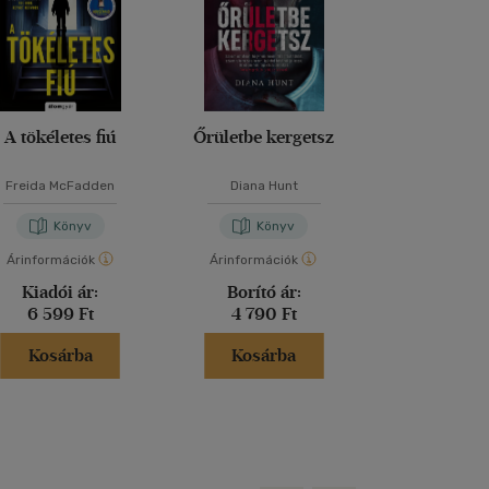
A tökéletes fiú
Őrületbe kergetsz
Lázadó nők 
Freida McFadden
Diana Hunt
Kathryn Sto
Könyv
Könyv
Kön
Árinformációk
Árinformációk
Árinformáci
Kiadói ár:
Borító ár:
Kiadói 
6 599 Ft
4 790 Ft
6 999 
Kosárba
Kosárba
Kosár