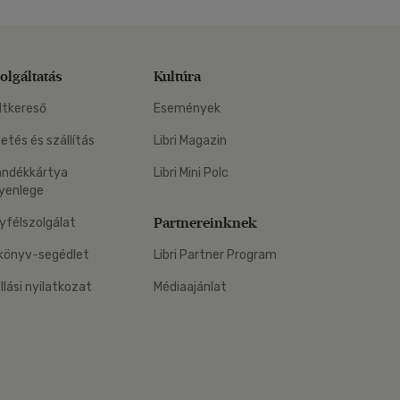
olgáltatás
Kultúra
ltkereső
Események
zetés és szállítás
Libri Magazin
ándékkártya
Libri Mini Polc
yenlege
Partnereinknek
yfélszolgálat
könyv-segédlet
Libri Partner Program
állási nyilatkozat
Médiaajánlat