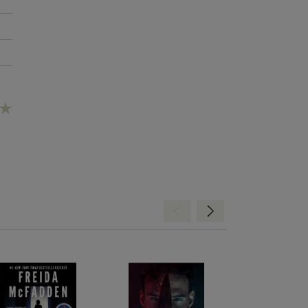
Hátra
Előre