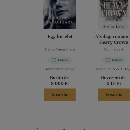
Egy kis élet
Alvilági románc
Heavy Crown
Hanya Yanagihara
Sophie Lark
Könyv
Könyv
Árinformációk
Kiadói ár:
6 790 Ft
Borító ár:
Bevezető ár:
8 999 Ft
6 111 Ft
Kosárba
Kosárba