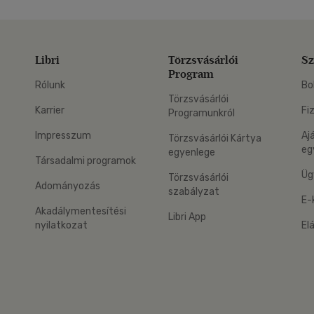
Libri
Törzsvásárlói
Sz
Program
Rólunk
Bo
Törzsvásárlói
Karrier
Fi
Programunkról
Impresszum
Aj
Törzsvásárlói Kártya
eg
egyenlege
Társadalmi programok
Üg
Törzsvásárlói
Adományozás
szabályzat
E-
Akadálymentesítési
Libri App
nyilatkozat
El
eg: Google Play
 applikáció Letölthető az App Store-ból