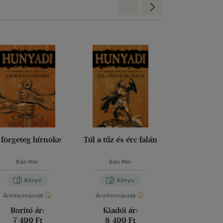
Hátra
Előre
 förgeteg hírnöke
Túl a tűz és érc falán
Magyarsá
eredeté
Bán Mór
Bán Mór
Juhász Mi
Könyv
Könyv
Kön
Árinformációk
Árinformációk
Árinformáci
Borító ár:
Kiadói ár:
Kiadói 
7 499 Ft
8 499 Ft
3 990 