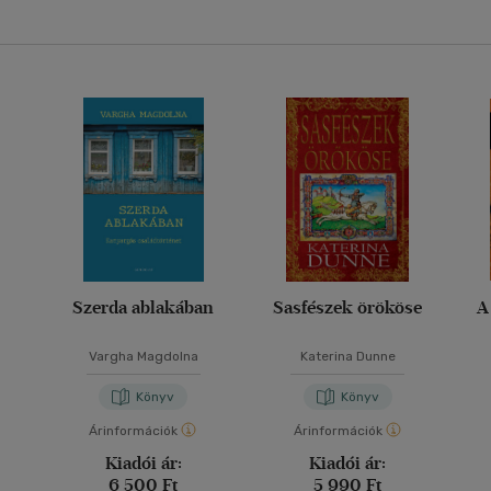
Szerda ablakában
Sasfészek örököse
A
Vargha Magdolna
Katerina Dunne
Könyv
Könyv
Árinformációk
Árinformációk
Kiadói ár:
Kiadói ár:
6 500 Ft
5 990 Ft