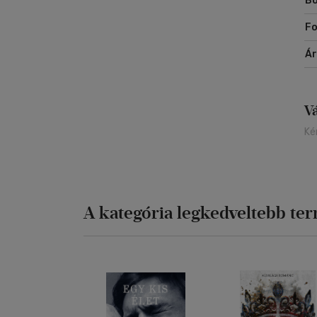
Bo
Fo
Á
V
Ké
A kategória legkedveltebb te