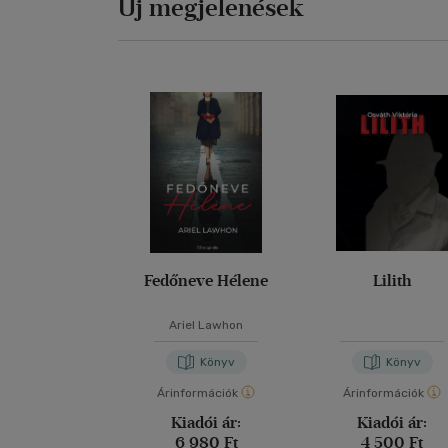
Új megjelenések
Fedőneve Hélene
Lilith
Ariel Lawhon
Könyv
Könyv
Árinformációk
Árinformációk
Kiadói ár:
Kiadói ár:
6 980 Ft
4 500 Ft