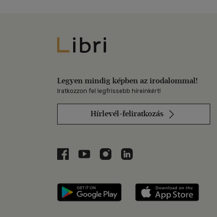
Libri
Legyen mindig képben az irodalommal!
Iratkozzon fel legfrissebb híreinkért!
Hírlevél-feliratkozás
Libri a Facebookon
Libri a Youtube-on
Libri az Instagramon
Libri a LinkedInen
Libri applikáció Szerezd m
Libri