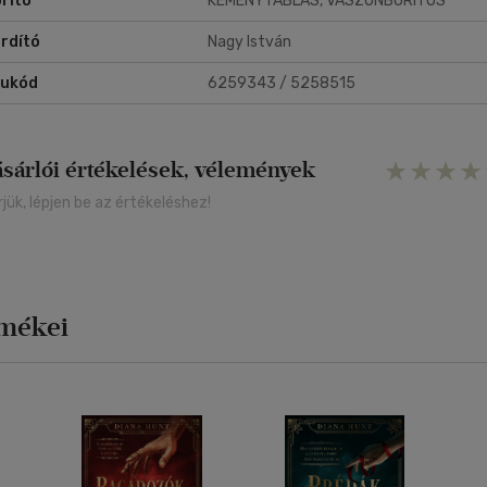
rító
KEMÉNYTÁBLÁS, VÁSZONBORÍTÓS
rdító
Nagy István
rukód
6259343 / 5258515
ásárlói értékelések, vélemények
rjük, lépjen be az értékeléshez!
rmékei