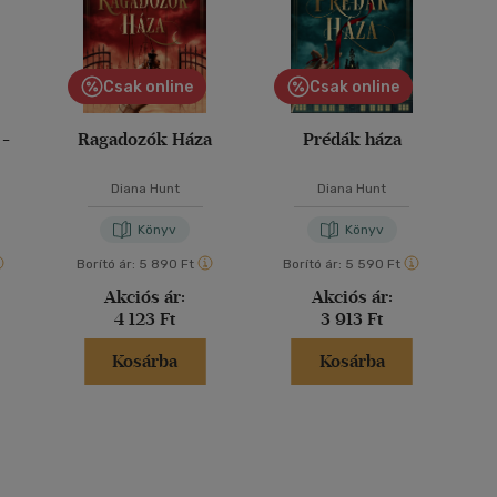
Csak online
Csak online
 -
Ragadozók Háza
Prédák háza
Diana Hunt
Diana Hunt
Könyv
Könyv
Borító ár:
5 890 Ft
Borító ár:
5 590 Ft
Akciós ár:
Akciós ár:
4 123 Ft
3 913 Ft
Kosárba
Kosárba