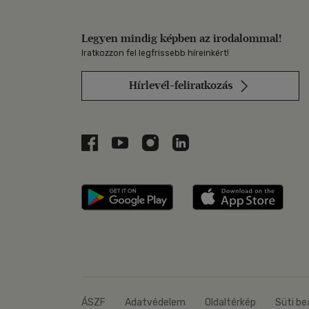
Legyen mindig képben az irodalommal!
Iratkozzon fel legfrissebb híreinkért!
Hírlevél-feliratkozás
Libri a Facebookon
Libri a Youtube-on
Libri az Instagramon
Libri a LinkedInen
Libri applikáció Szerezd m
Libri
ÁSZF
Adatvédelem
Oldaltérkép
Süti be