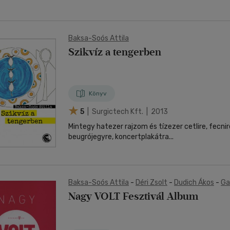
Baksa-Soós Attila
Szikvíz a tengerben
Könyv
5
| Surgictech Kft. | 2013
Mintegy hatezer rajzom és tízezer cetlire, fecnir
beugrójegyre, koncertplakátra...
Baksa-Soós Attila
-
Déri Zsolt
-
Dudich Ákos
-
Ga
Hlavaty Tamás
-
Inkei Bence
-
Kováts Áron
-
Lig
Nagy VOLT Fesztivál Album
Marton László Távolodó
-
Nagy Dániel
-
Poós Zol
Uj Péter