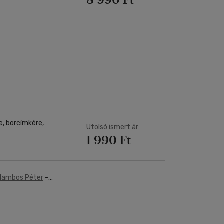
e, borcímkére,
Utolsó ismert ár:
1 990 Ft
lambos Péter
-
eti Nagy Tamás
-
tán
-
Pritz Péter
-