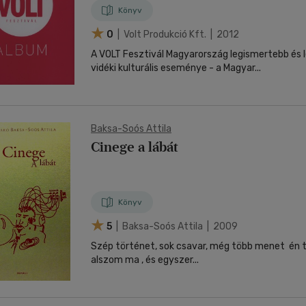
Könyv
0
| Volt Produkció Kft. | 2012
A VOLT Fesztivál Magyarország legismertebb és 
vidéki kulturális eseménye - a Magyar...
Baksa-Soós Attila
Cinege a lábát
Könyv
5
| Baksa-Soós Attila | 2009
Szép történet, sok csavar, még több menet  én ta
alszom ma , és egyszer...