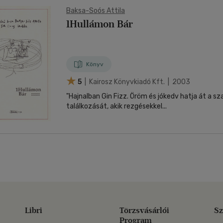
Baksa-Soós Attila
1Hullámon Bár
Könyv
5
| Kairosz Könyvkiadó Kft. | 2003
"Hajnalban Gin Fizz. Öröm és jókedv hatja át a s
találkozását, akik rezgésekkel...
Libri
Törzsvásárlói
Sz
Program