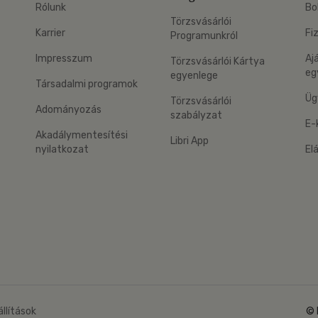
Rólunk
Bo
Törzsvásárlói
Karrier
Fi
Programunkról
Impresszum
Aj
Törzsvásárlói Kártya
eg
egyenlege
Társadalmi programok
Üg
Törzsvásárlói
Adományozás
szabályzat
E-
Akadálymentesítési
Libri App
nyilatkozat
El
eg: Google Play
 applikáció Letölthető az App Store-ból
állítások
© 