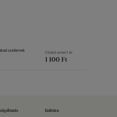
zabad szellemek
Utolsó ismert ár:
1 100 Ft
olgáltatás
Kultúra