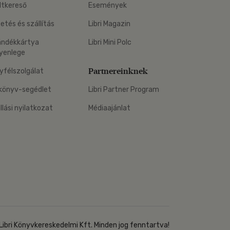
ltkereső
Események
zetés és szállítás
Libri Magazin
ándékkártya
Libri Mini Polc
yenlege
Partnereinknek
yfélszolgálat
könyv-segédlet
Libri Partner Program
állási nyilatkozat
Médiaajánlat
Libri Könyvkereskedelmi Kft. Minden jog fenntartva!