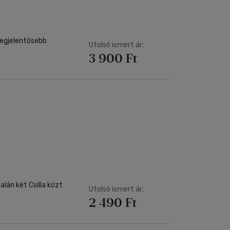
legjelentősebb
Utolsó ismert ár:
3 900 Ft
lán két Csilla közt
Utolsó ismert ár:
2 490 Ft