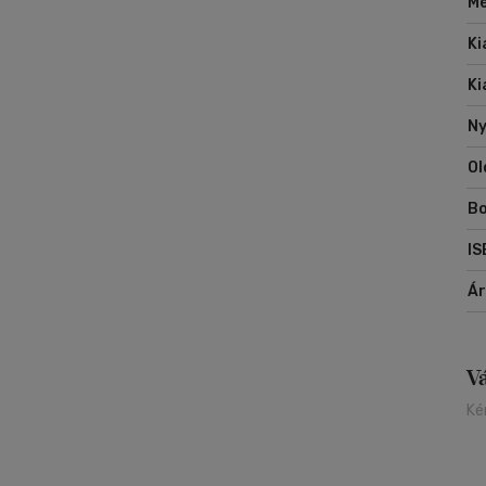
Mé
Ki
Ki
Ny
Ol
Bo
IS
Á
V
Ké