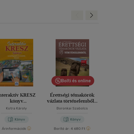
Hátra
Előre
Bolti és online
Bolti és
nteraktív KRESZ
Érettségi témakörök
Kötelező olv
könyv
vázlata történelemből -
röviden felső
zemélygépkocsi-
középszinten
- 5-8. osztál
Kotra Károly
Boronkai Szabolcs
Cserhalmi Z
vezetők részére
Könyv
Könyv
Kön
Árinformációk
Borító ár:
4 680 Ft
Borító ár:
3 49