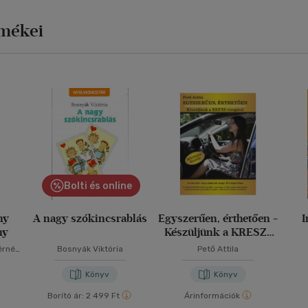
rmékei
Bolti és online
ny
A nagy szókincsrablás
Egyszerűen, érthetően -
I
ny
Készüljünk a KRESZ-
vizsgára!
s
érné
Bosnyák Viktória
Pető Attila
Könyv
Könyv
Borító ár:
2 499 Ft
Árinformációk