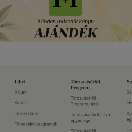
Libri
Törzsvásárlói
Sz
Program
Rólunk
Bo
Törzsvásárlói
Karrier
Fi
Programunkról
Impresszum
Aj
Törzsvásárlói Kártya
eg
egyenlege
Társadalmi programok
Üg
Törzsvásárlói