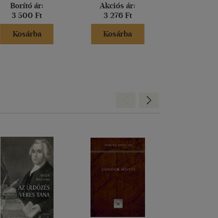
Borító ár:
Akciós ár:
Akciós 
3 500 Ft
3 276 Ft
2 443 
Kosárba
Kosárba
Kosár
Hátra
Előre