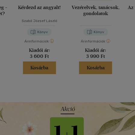
eg -
Kérdezd az angyalt!
Vezérelvek, tanácsok,
Az 
et?
gondolatok
Szabó József László
Könyv
Könyv
Árinformációk
Árinformációk
Kiadói ár:
Kiadói ár:
3 600 Ft
3 990 Ft
Kosárba
Kosárba