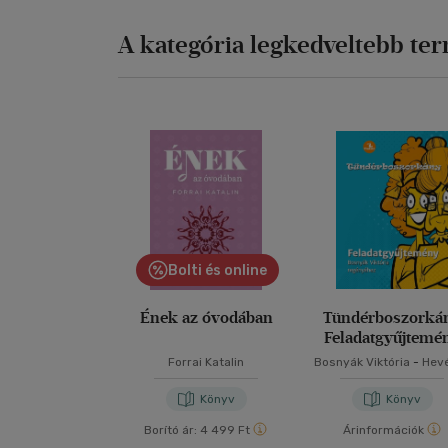
A kategória legkedveltebb te
Bolti és online
Ének az óvodában
Tündérboszorká
Feladatgyűjtemé
Forrai Katalin
Bosnyák Viktória
-
Hev
Kanyó Andrea
Könyv
Könyv
Borító ár:
4 499 Ft
Árinformációk