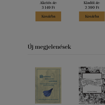
Akciós ár:
Kiadói ár:
3 149 Ft
2 390 Ft
Kosárba
Kosárba
Új megjelenések