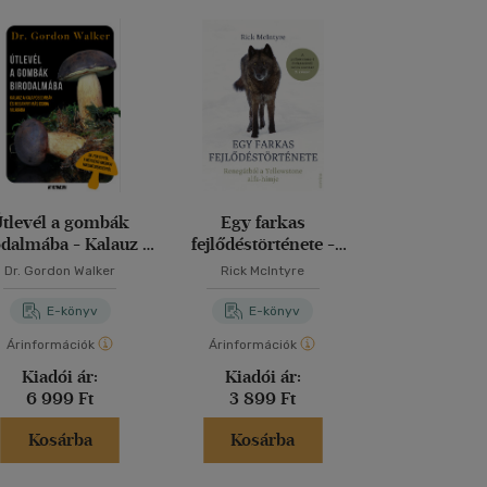
tlevél a gombák
Egy farkas
Salamon királ
odalmába - Kalauz a
fejlődéstörténete -
alaposgombák és
Renegátból a
Dr. Gordon Walker
Rick McIntyre
Konrad Lo
gannyi más csoda
Yellowstone alfa-hímje
rázslatos világába
E-könyv
E-könyv
E-kö
Árinformációk
Árinformációk
Árinformáci
Kiadói ár:
Kiadói ár:
Kiadói 
6 999 Ft
3 899 Ft
1 799 
Kosárba
Kosárba
Kosár