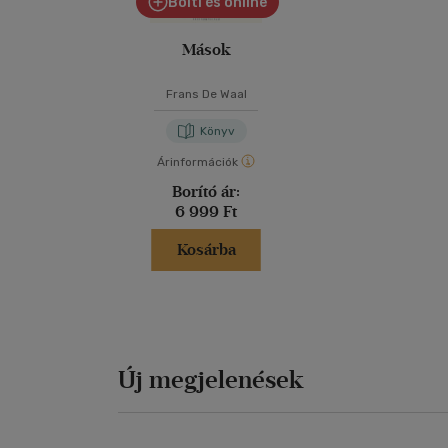
Bolti és online
Mások
Frans De Waal
Könyv
Árinformációk
Borító ár:
6 999 Ft
Kosárba
Új megjelenések