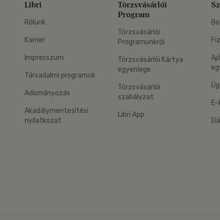
Libri
Törzsvásárlói
Sz
Program
Rólunk
Bo
Törzsvásárlói
Karrier
Fi
Programunkról
Impresszum
Aj
Törzsvásárlói Kártya
eg
egyenlege
Társadalmi programok
Üg
Törzsvásárlói
Adományozás
szabályzat
E-
Akadálymentesítési
Libri App
nyilatkozat
El
eg: Google Play
 applikáció Letölthető az App Store-ból