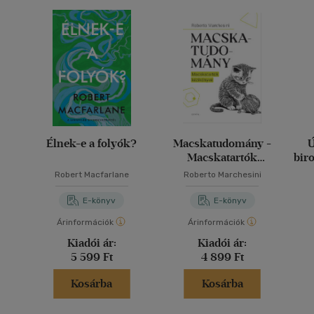
Élnek-e a folyók?
Macskatudomány -
Ú
Macskatartók
bir
kézikönyve
k
Robert Macfarlane
Roberto Marchesini
me
va
E-könyv
E-könyv
Árinformációk
Árinformációk
Kiadói ár:
Kiadói ár:
5 599 Ft
4 899 Ft
Kosárba
Kosárba