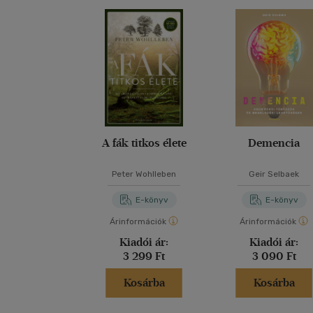
A fák titkos élete
Demencia
Peter Wohlleben
Geir Selbaek
E-könyv
E-könyv
Árinformációk
Árinformációk
Kiadói ár:
Kiadói ár:
3 299 Ft
3 090 Ft
Kosárba
Kosárba