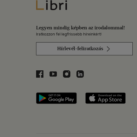
Libri
Legyen mindig képben az irodalommal!
Iratkozzon fel legfrissebb híreinkért!
Hírlevél-feliratkozás
Libri a Facebookon
Libri a Youtube-on
Libri az Instagramon
Libri a LinkedInen
Libri applikáció Szerezd m
Libri