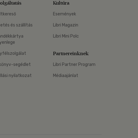
olgáltatás
Kultúra
ltkereső
Események
zetés és szállítás
Libri Magazin
ándékkártya
Libri Mini Polc
yenlege
Partnereinknek
yfélszolgálat
könyv-segédlet
Libri Partner Program
állási nyilatkozat
Médiaajánlat