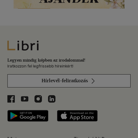
Libri
Legyen mindig képben az irodalommal!
Iratkozzon fel legfrissebb híreinkért!
Hírlevél-feliratkozás
Libri a Facebookon
Libri a Youtube-on
Libri az Instagramon
Libri a LinkedInen
Libri applikáció Szerezd meg: Google P
Libri applikáció 