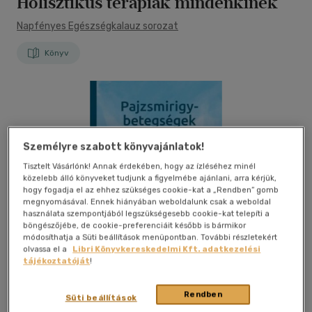
Holisztikus terápiák mindenkinek
Napfényes Egészségkalauz sorozat
Könyv
Személyre szabott könyvajánlatok!
Tisztelt Vásárlónk! Annak érdekében, hogy az ízléséhez minél
közelebb álló könyveket tudjunk a figyelmébe ajánlani, arra kérjük,
hogy fogadja el az ehhez szükséges cookie-kat a „Rendben” gomb
megnyomásával. Ennek hiányában weboldalunk csak a weboldal
használata szempontjából legszükségesebb cookie-kat telepíti a
böngészőjébe, de cookie-preferenciáit később is bármikor
módosíthatja a Süti beállítások menüpontban. További részletekért
olvassa el a
Libri Könyvkereskedelmi Kft. adatkezelési
tájékoztatóját
!
Rendben
Süti beállítások