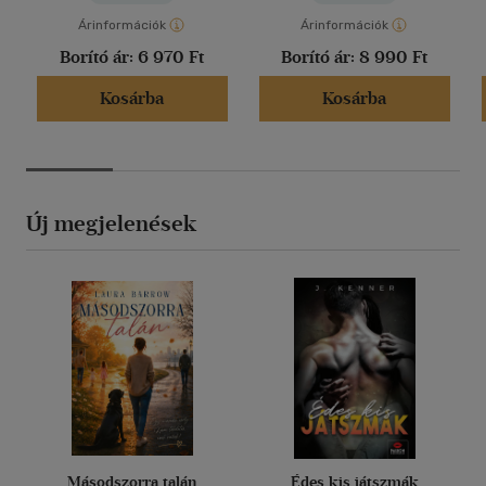
Árinformációk
Árinformációk
Borító ár:
6 970 Ft
Borító ár:
8 990 Ft
Kosárba
Kosárba
Új megjelenések
Másodszorra talán
Édes kis játszmák