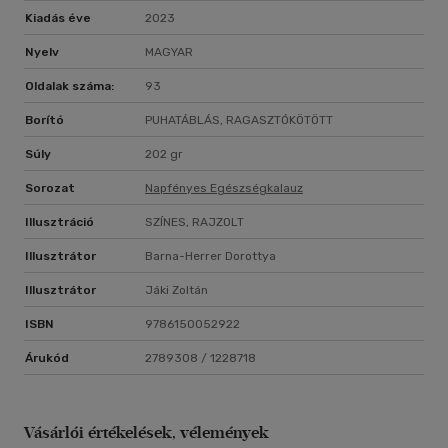
Kiadás éve
2023
Nyelv
MAGYAR
Oldalak száma:
93
Borító
PUHATÁBLÁS, RAGASZTÓKÖTÖTT
Súly
202 gr
Sorozat
Napfényes Egészségkalauz
Illusztráció
SZÍNES, RAJZOLT
Illusztrátor
Barna-Herrer Dorottya
Illusztrátor
Jáki Zoltán
ISBN
9786150052922
Árukód
2789308 / 1228718
Vásárlói értékelések, vélemények