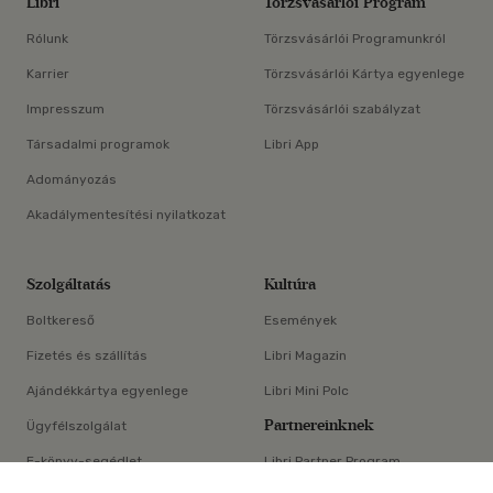
Libri
Törzsvásárlói Program
Rólunk
Törzsvásárlói Programunkról
Karrier
Törzsvásárlói Kártya egyenlege
Impresszum
Törzsvásárlói szabályzat
Társadalmi programok
Libri App
Adományozás
Akadálymentesítési nyilatkozat
Szolgáltatás
Kultúra
Boltkereső
Események
Fizetés és szállítás
Libri Magazin
Ajándékkártya egyenlege
Libri Mini Polc
Partnereinknek
Ügyfélszolgálat
E-könyv-segédlet
Libri Partner Program
×