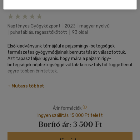
Kívánságlistához adom
Megosztom
Napfényes Gyógyközpont
|
2023
|
magyar nyelvű
|
puhatáblás, ragasztókötött
|
93 oldal
Első kiadványunk témájául a pajzsmirigy-betegségek
természetes gyógy­módjainak bemutatását választottuk.
Azt tapasztaljuk ugyanis, hogy mára a pajzsmirigy-
betegségek népbetegséggé váltak: korosztálytól függet­lenül
egyre többen érintettek.
Megközelítésünk a holisztikus gyógyászat szemléletét
+ Mutass többet
tükrözi, ami nem csupán a betegségre fókuszál, hanem a
teljes embert gyógyítja, figyelembe véve az életmódját, a
kapcsolatait, sorskérdéseit. Hisszük, hogy minél több
Árinformációk
szempontból közelítünk meg egy nehézséget, annál közelebb
kerülünk a megoldásához. Bízunk benne, hogy
Ingyen szállítás 15 000 Ft felett
kiadványunkban minden olvasó talál legalább egy olyan
Borító ár:
3 500 Ft
gondolatot vagy módszert, ami elindítja őt a gyógyulás útján!
Ízelítő a témákból: