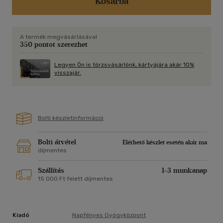
Kosárba
- A pajzsmirigy betegségei
- A hagyományos orvoslás diagnosztikai lehetőségei
- Vizuáldiagnosztika
A termék megvásárlásával
- A pajzsmirigy-betegségek lelki háttere
350 pontot szerezhet
- Holisztikus terápiás megközelítések
Legyen Ön is törzsvásárlónk, kártyájára akár 10%
visszajár.
Bolti készletinformáció
Bolti átvétel
Elérhető készlet esetén akár ma
díjmentes
Szállítás
1-3 munkanap
15 000 Ft felett díjmentes
Kiadó
Napfényes Gyógyközpont