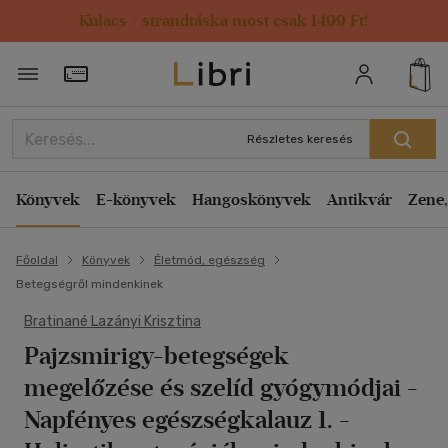
Kulacs / strandtáska most csak 1499 Ft!
Törzsvásárlói Kártya adatai
Részletes keresés
Könyvek
E-könyvek
Hangoskönyvek
Antikvár
Zene,
Főoldal
Könyvek
Életmód, egészség
Betegségről mindenkinek
Bratinané Lazányi Krisztina
Pajzsmirigy-betegségek
megelőzése és szelíd gyógymódjai
-
Napfényes egészségkalauz 1. -