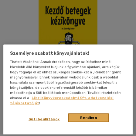
Személyre szabott könyvajánlatok!
Tisztelt Vásárlónk! Annak érdekében, hogy az ízléséhez minél
közelebb álló könyveket tudjunk a figyelmébe ajánlani, arra kérjük,
hogy fogadja el az ehhez szükséges cookie-kat a „Rendben” gomb
megnyomásával. Ennek hiányában weboldalunk csak a weboldal
használata szempontjából legszükségesebb cookie-kat telepíti a
böngészőjébe, de cookie-preferenciáit később is bármikor
módosíthatja a Süti beállítások menüpontban. További részletekért
olvassa el a
Libri Könyvkereskedelmi Kft. adatkezelési
Kívánságlistához adom
Megosztom
tájékoztatóját
!
Rendben
Süti beállítások
Minerva Kft.
|
2025
|
magyar nyelvű
|
puhatáblás,
ragasztókötött
|
183 oldal