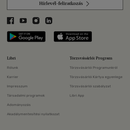
Hírlevél-feliratkozás
Libri a Facebookon
Libri a Youtube-on
Libri az Instagramon
Libri a LinkedInen
Libri applikáció Szerezd meg: Google P
Libri applikáció 
Libri
Törzsvásárlói Program
Rólunk
Törzsvásárlói Programunkról
Karrier
Törzsvásárlói Kártya egyenlege
Impresszum
Törzsvásárlói szabályzat
Társadalmi programok
Libri App
Adományozás
Akadálymentesítési nyilatkozat