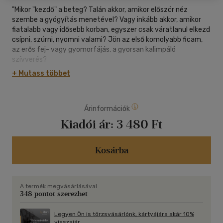
"Mikor "kezdő" a beteg? Talán akkor, amikor először néz
szembe a gyógyítás menetével? Vagy inkább akkor, amikor
fiatalabb vagy idősebb korban, egyszer csak váratlanul elkezd
csípni, szúrni, nyomni valami? Jön az első komolyabb ficam,
az erős fej- vagy gyomorfájás, a gyorsan kalimpáló
szívverés?
+ Mutass többet
Legyünk teljesen nyugodtak, mert egyszer megtalál minket
az első betegség. S ez a helyzet, ha akarjuk, ha nem, eltart az
életünk végéig. Bár a szerzők és a kiadó részéről örömmel
Árinformációk
kívánnánk azt, hogy senki ne legyen "kezdő" beteg, erre sajnos
nem tehetünk ígéretet.
Kiadói ár:
3 480 Ft
Dr. Szutrély Péter humorral, emberséggel és szakmaisággal
átitatott könyve - benne Posta Enikő a témához kapcsolódó
Kosárba
interjújával - orvoslást, egyben bíztatást adhat a szomorú
kezdőknek: leszünk mi még haladók is!
A termék megvásárlásával
348 pontot szerezhet
"
Legyen Ön is törzsvásárlónk, kártyájára akár 10%
visszajár.