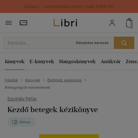
Kulacs / strandtáska most csak 1499 Ft!
Törzsvásárlói Kártya adatai
Részletes keresés
Könyvek
E-könyvek
Hangoskönyvek
Antikvár
Zene,
Főoldal
Könyvek
Életmód, egészség
Betegségről mindenkinek
Szutrély Péter
Kezdő betegek kézikönyve
Könyv