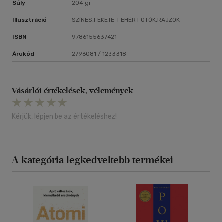
Súly
204 gr
Illusztráció
SZÍNES,FEKETE-FEHÉR FOTÓK,RAJZOK
ISBN
9786155637421
Árukód
2796081 / 1233318
Vásárlói értékelések, vélemények
Kérjük, lépjen be az értékeléshez!
A kategória legkedveltebb termékei