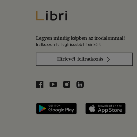
Libri
Legyen mindig képben az irodalommal!
Iratkozzon fel legfrissebb híreinkért!
Hírlevél-feliratkozás
Libri a Facebookon
Libri a Youtube-on
Libri az Instagramon
Libri a LinkedInen
Libri applikáció Szerezd m
Libri