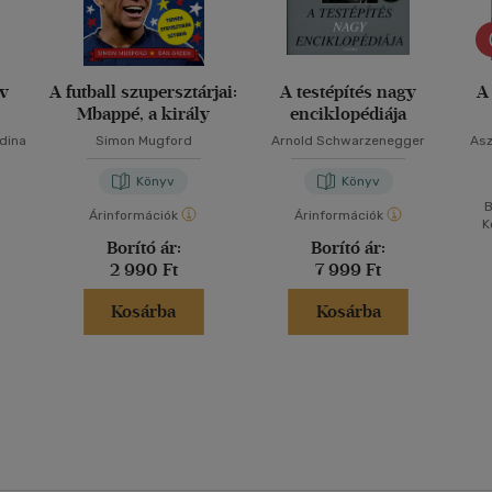
yv
A futball szupersztárjai:
A testépítés nagy
A
Mbappé, a király
enciklopédiája
Edina
Simon Mugford
Arnold Schwarzenegger
Asz
Könyv
Könyv
B
Árinformációk
Árinformációk
K
Borító ár:
Borító ár:
2 990 Ft
7 999 Ft
Kosárba
Kosárba