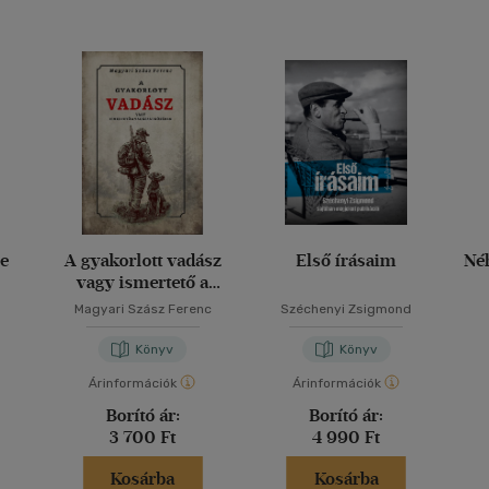
e
A gyakorlott vadász
Első írásaim
Né
vagy ismertető a
vadászat köréből
Magyari Szász Ferenc
Széchenyi Zsigmond
Könyv
Könyv
Árinformációk
Árinformációk
Borító ár:
Borító ár:
3 700 Ft
4 990 Ft
Kosárba
Kosárba