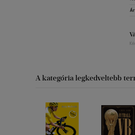
Á
V
Ké
A kategória legkedveltebb te