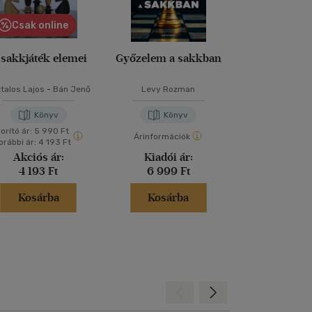
Csak online
 sakkjáték elemei
Győzelem a sakkban
Így lettem futb
- A világ l
játékosainak 
talos Lajos
-
Bán Jenő
Levy Rozman
Fűrész Att
történe
Könyv
Könyv
Kön
orító ár:
5 990 Ft
Árinformációk
Árinformáci
orábbi ár:
4 193 Ft
Akciós ár:
Kiadói ár:
Kiadói 
4 193 Ft
6 999 Ft
5 490 
Kosárba
Kosárba
Kosár
Hátra
Előre