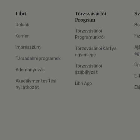
Libri
Törzsvásárlói
Sz
Program
Rólunk
Bo
Törzsvásárlói
Karrier
Fi
Programunkról
Impresszum
Aj
Törzsvásárlói Kártya
eg
egyenlege
Társadalmi programok
Üg
Törzsvásárlói
Adományozás
szabályzat
E-
Akadálymentesítési
Libri App
nyilatkozat
El
eg: Google Play
 applikáció Letölthető az App Store-ból