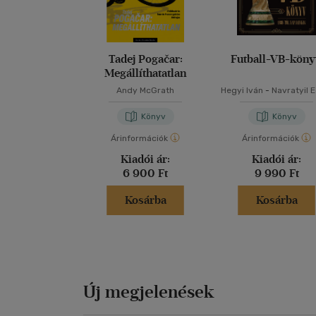
Tadej Pogačar:
Futball-VB-kön
Megállíthatatlan
Andy McGrath
Hegyi Iván
-
Navratyil 
Könyv
Könyv
Árinformációk
Árinformációk
Kiadói ár:
Kiadói ár:
6 900 Ft
9 990 Ft
Kosárba
Kosárba
Új megjelenések