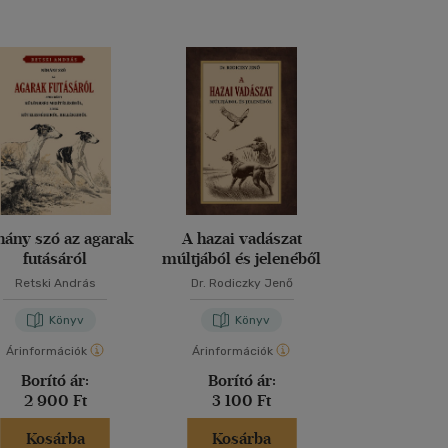
hány szó az agarak
A hazai vadászat
Récék a k
futásáról
múltjából és jelenéből
Retski András
Dr. Rodiczky Jenő
Varga Cs
Könyv
Könyv
Kön
Árinformációk
Árinformációk
Árinformáci
Borító ár:
Borító ár:
Borító 
2 900 Ft
3 100 Ft
4 490 
Kosárba
Kosárba
Kosár