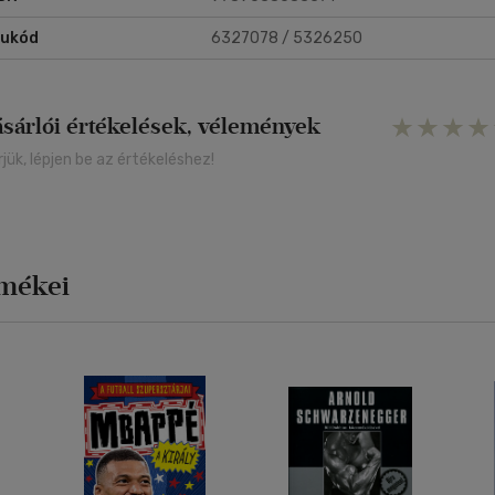
rukód
6327078 / 5326250
ásárlói értékelések, vélemények
rjük, lépjen be az értékeléshez!
rmékei