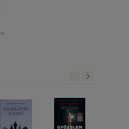
Hátra
Előre