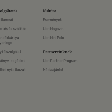
olgáltatás
Kultúra
ltkereső
Események
zetés és szállítás
Libri Magazin
ándékkártya
Libri Mini Polc
yenlege
Partnereinknek
yfélszolgálat
könyv-segédlet
Libri Partner Program
állási nyilatkozat
Médiaajánlat