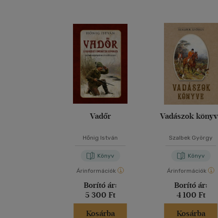
Vadőr
Vadászok könyv
Hőnig István
Szalbek György
Könyv
Könyv
Árinformációk
Árinformációk
Borító ár:
Borító ár:
5 300 Ft
4 100 Ft
Kosárba
Kosárba