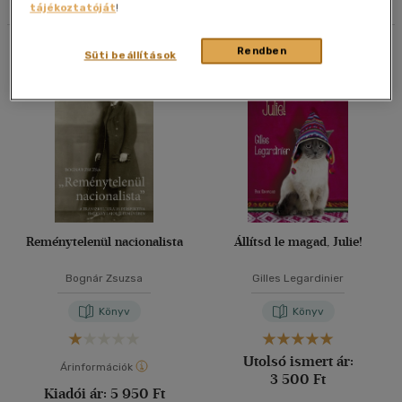
tájékoztatóját
!
40 db / oldal
Összesen
2
db
Rendben
Süti beállítások
Alkalmaz
Reménytelenül nacionalista
Állítsd le magad, Julie!
Bognár Zsuzsa
Gilles Legardinier
Könyv
Könyv
Utolsó ismert ár:
Árinformációk
3 500 Ft
Kiadói ár:
5 950 Ft