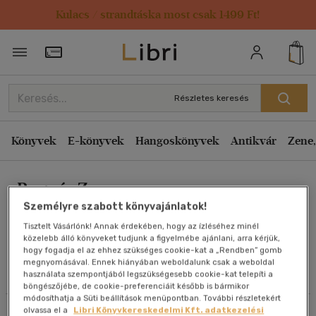
Kulacs / strandtáska most csak 1499 Ft!
Rendezés
Törzsvásárlói Kártya adatai
Rendezés
Kiadás éve szerint csökkenő
Részletes keresés
Kiadás éve szerint növekvő
Ár szerint csökkenő
Könyvek
E-könyvek
Hangoskönyvek
Antikvár
Zene,
Ár szerint növekvő
Bognár Zsuzsa
Eladott darabszám szerint csökkenő
Személyre szabott könyvajánlatok!
Eladott darabszám szerint növekvő
Tisztelt Vásárlónk! Annak érdekében, hogy az ízléséhez minél
Cím szerint A-Z
közelebb álló könyveket tudjunk a figyelmébe ajánlani, arra kérjük,
Művei
hogy fogadja el az ehhez szükséges cookie-kat a „Rendben” gomb
Szerző szerint A-Z
megnyomásával. Ennek hiányában weboldalunk csak a weboldal
használata szempontjából legszükségesebb cookie-kat telepíti a
Olvasói vélemények
böngészőjébe, de cookie-preferenciáit később is bármikor
Megjelenítés
módosíthatja a Süti beállítások menüpontban. További részletekért
olvassa el a
Libri Könyvkereskedelmi Kft. adatkezelési
Szűrés
Rendezés
20 db / oldal