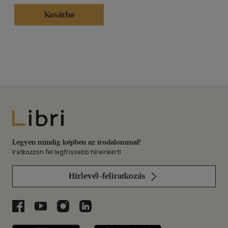
Kosárba
Libri
Legyen mindig képben az irodalommal!
Iratkozzon fel legfrissebb híreinkért!
Hírlevél-feliratkozás
Libri a Facebookon
Libri a Youtube-on
Libri az Instagramon
Libri a LinkedInen