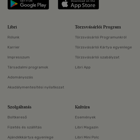
Libri applikáció Szerezd meg: Google P
Libri applikáció 
Libri
Törzsvásárlói Program
Rólunk
Törzsvásárlói Programunkról
Karrier
Törzsvásárlói Kártya egyenlege
Impresszum
Törzsvásárlói szabályzat
Társadalmi programok
Libri App
Adományozás
Akadálymentesítési nyilatkozat
Szolgáltatás
Kultúra
Boltkereső
Események
Fizetés és szállítás
Libri Magazin
Ajándékkártya egyenlege
Libri Mini Polc