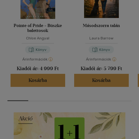
Pointe of Pride - Büszke
Másodszorra talán
balettosok
Chloe Angyal
Laura Barrow
Könyv
Könyv
Árinformációk
Árinformációk
Kiadói ár:
4 999 Ft
Kiadói ár:
5 799 Ft
Kosárba
Kosárba