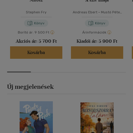
Mítosz
A szív imája
Stephen Fry
Andreas Ebert
-
Mustó Péter
SJ
Könyv
Könyv
Borító ár:
9 500 Ft
Árinformációk
Akciós ár:
5 700 Ft
Kiadói ár:
5 900 Ft
Kosárba
Kosárba
Új megjelenések