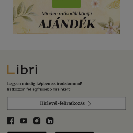
Libri
Legyen mindig képben az irodalommal!
Iratkozzon fel legfrissebb híreinkért!
Hírlevél-feliratkozás
Libri a Facebookon
Libri a Youtube-on
Libri az Instagramon
Libri a LinkedInen