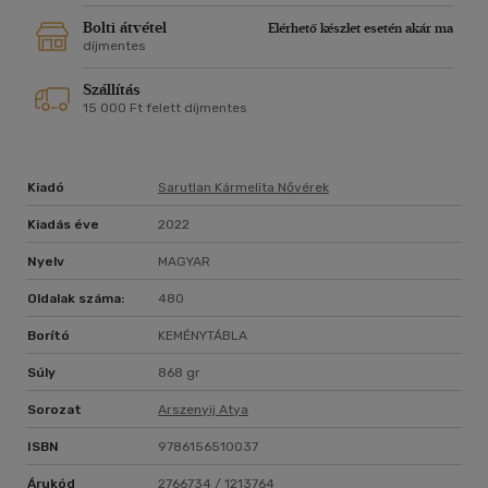
Bolti átvétel
Elérhető készlet esetén akár ma
díjmentes
Szállítás
15 000 Ft felett díjmentes
Kiadó
Sarutlan Kármelita Nővérek
Kiadás éve
2022
Nyelv
MAGYAR
Oldalak száma:
480
Borító
KEMÉNYTÁBLA
Súly
868 gr
Sorozat
Arszenyij Atya
ISBN
9786156510037
Árukód
2766734 / 1213764