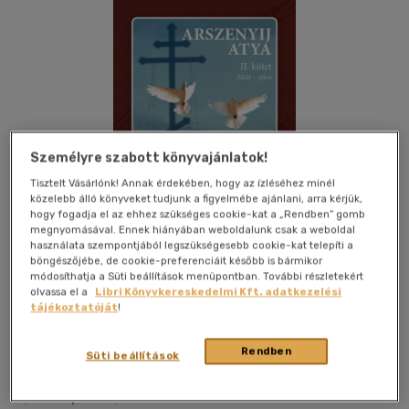
Személyre szabott könyvajánlatok!
Tisztelt Vásárlónk! Annak érdekében, hogy az ízléséhez minél
közelebb álló könyveket tudjunk a figyelmébe ajánlani, arra kérjük,
hogy fogadja el az ehhez szükséges cookie-kat a „Rendben” gomb
megnyomásával. Ennek hiányában weboldalunk csak a weboldal
használata szempontjából legszükségesebb cookie-kat telepíti a
böngészőjébe, de cookie-preferenciáit később is bármikor
módosíthatja a Süti beállítások menüpontban. További részletekért
olvassa el a
Libri Könyvkereskedelmi Kft. adatkezelési
tájékoztatóját
!
Kívánságlistához adom
Megosztom
Rendben
Süti beállítások
Sarutlan Kármelita Nővérek
|
2022
|
magyar nyelvű
|
keménytábla
|
480 oldal