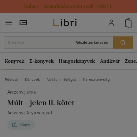
Kulacs / strandtáska most csak 1499 Ft!
Törzsvásárlói Kártya adatai
Részletes keresés
Könyvek
E-könyvek
Hangoskönyvek
Antikvár
Zene,
Főoldal
Könyvek
Vallás, mitológia
Kereszténység
Arszenyij atya
Múlt - jelen II. kötet
Arszenyij Atya sorozat
Könyv