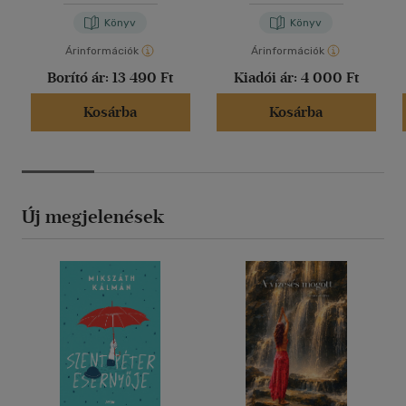
Murat Ukray
Varsányi József
Könyv
Könyv
Árinformációk
Árinformációk
Borító ár:
13 490 Ft
Kiadói ár:
4 000 Ft
Kosárba
Kosárba
Új megjelenések