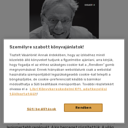
Személyre szabott könyvajánlatok!
Tisztelt Vásárlónk! Annak érdekében, hogy az ízléséhez minél
közelebb álló könyveket tudjunk a figyelmébe ajánlani, arra kérjük,
hogy fogadja el az ehhez szükséges cookie-kat a „Rendben” gomb
megnyomásával. Ennek hiányában weboldalunk csak a weboldal
használata szempontjából legszükségesebb cookie-kat telepíti a
böngészőjébe, de cookie-preferenciáit később is bármikor
módosíthatja a Süti beállítások menüpontban. További részletekért
Kívánságlistához adom
Megosztom
olvassa el a
Libri Könyvkereskedelmi Kft. adatkezelési
tájékoztatóját
!
Rendben
Hungaroton
|
2015
|
magyar nyelvű
|
tok
Süti beállítások
A Hungaroton hangoskönyvében Antoine de Saint-Exupéry
legismertebb regényét, A kis herceget rögzítettük. A világ