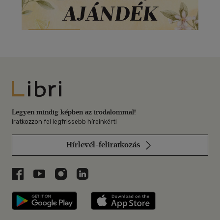
Libri
Legyen mindig képben az irodalommal!
Iratkozzon fel legfrissebb híreinkért!
Hírlevél-feliratkozás
Libri a Facebookon
Libri a Youtube-on
Libri az Instagramon
Libri a LinkedInen
Libri applikáció Szerezd meg: Google P
Libri applikáció 