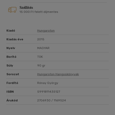
Szállítás
15 000 Ft felett díjmentes
Kiadó
Hungaroton
Kiadás éve
2015
Nyelv
MAGYAR
Borító
TOK
Súly
90 gr
Sorozat
Hungaroton Hangoskönyvek
Fordító
Rónay György
ISBN
5991811435127
Árukód
2706930 / 1169524