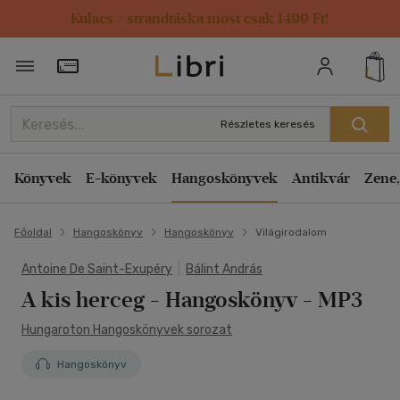
Kulacs / strandtáska most csak 1499 Ft!
Törzsvásárlói Kártya adatai
Részletes keresés
Könyvek
E-könyvek
Hangoskönyvek
Antikvár
Zene,
Főoldal
Hangoskönyv
Hangoskönyv
Világirodalom
Antoine De Saint-Exupéry
|
Bálint András
A kis herceg - Hangoskönyv
- MP3
Hungaroton Hangoskönyvek sorozat
Hangoskönyv