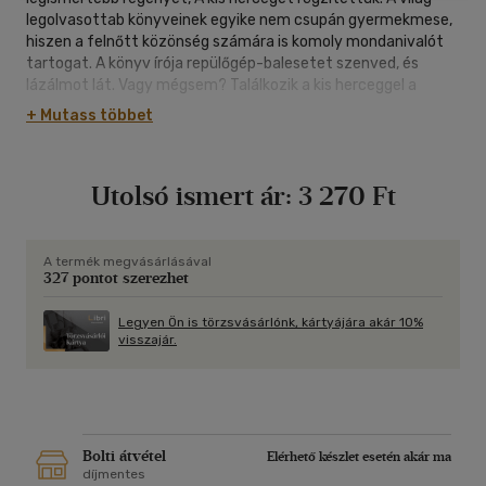
legolvasottab könyveinek egyike nem csupán gyermekmese,
hiszen a felnőtt közönség számára is komoly mondanivalót
tartogat. A könyv írója repülőgép-balesetet szenved, és
lázálmot lát. Vagy mégsem? Találkozik a kis herceggel a
sivatagban, egy apró, szőke hajú kisfiúval, aki rendkívül
+ Mutass többet
érdeklődő, kíváncsi természet: addig kérdez, amíg nem kap rá
választ. Az ő szemén keresztül feltárul a világ egy másik
látásmódja...
Utolsó ismert ár:
3 270 Ft
A már klasszikussá vált történetet a Kossuth- és Jászai Mari-
díjas művész, Bálint András előadásában hallhatjuk.
A termék megvásárlásával
327 pontot szerezhet
Legyen Ön is törzsvásárlónk, kártyájára akár 10%
visszajár.
Bolti átvétel
Elérhető készlet esetén akár ma
díjmentes