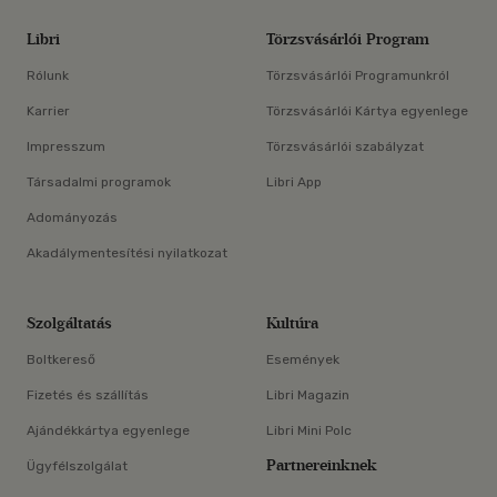
Libri
Törzsvásárlói Program
Rólunk
Törzsvásárlói Programunkról
Karrier
Törzsvásárlói Kártya egyenlege
Impresszum
Törzsvásárlói szabályzat
Társadalmi programok
Libri App
Adományozás
Akadálymentesítési nyilatkozat
Szolgáltatás
Kultúra
Boltkereső
Események
Fizetés és szállítás
Libri Magazin
Ajándékkártya egyenlege
Libri Mini Polc
Partnereinknek
Ügyfélszolgálat