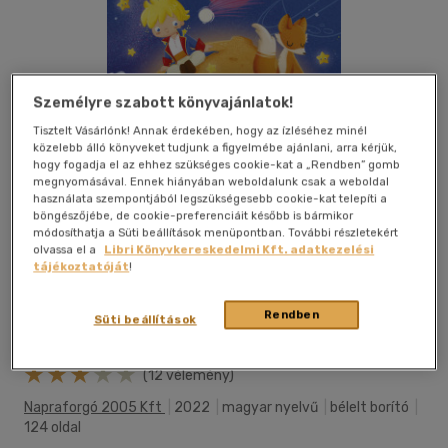
Személyre szabott könyvajánlatok!
Tisztelt Vásárlónk! Annak érdekében, hogy az ízléséhez minél
közelebb álló könyveket tudjunk a figyelmébe ajánlani, arra kérjük,
hogy fogadja el az ehhez szükséges cookie-kat a „Rendben” gomb
megnyomásával. Ennek hiányában weboldalunk csak a weboldal
használata szempontjából legszükségesebb cookie-kat telepíti a
böngészőjébe, de cookie-preferenciáit később is bármikor
módosíthatja a Süti beállítások menüpontban. További részletekért
olvassa el a
Libri Könyvkereskedelmi Kft. adatkezelési
tájékoztatóját
!
Rendben
Süti beállítások
Kívánságlistához adom
Megosztom
(12 vélemény)
Napraforgó 2005 Kft
|
2022
|
magyar nyelvű
|
bélelt borító
|
124 oldal