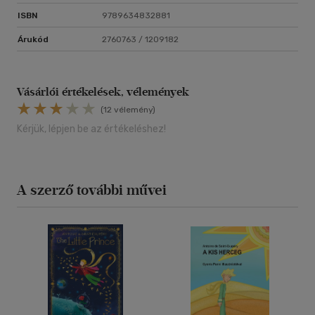
ISBN
9789634832881
Árukód
2760763 / 1209182
Vásárlói értékelések, vélemények
(12 vélemény)
Kérjük, lépjen be az értékeléshez!
A szerző további művei