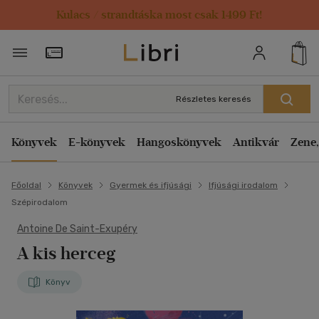
Kulacs / strandtáska most csak 1499 Ft!
Törzsvásárlói Kártya adatai
Részletes keresés
Könyvek
E-könyvek
Hangoskönyvek
Antikvár
Zene,
Főoldal
Könyvek
Gyermek és ifjúsági
Ifjúsági irodalom
Szépirodalom
Antoine De Saint-Exupéry
A kis herceg
Könyv