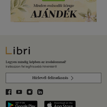
Libri
Legyen mindig képben az irodalommal!
Iratkozzon fel legfrissebb híreinkért!
Hírlevél-feliratkozás
Libri a Facebookon
Libri a Youtube-on
Libri az Instagramon
Libri a LinkedInen
Libri applikáció Szerezd meg: Google P
Libri applikáció 