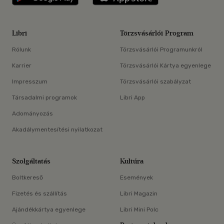
Libri
Törzsvásárlói Program
Rólunk
Törzsvásárlói Programunkról
Karrier
Törzsvásárlói Kártya egyenlege
Impresszum
Törzsvásárlói szabályzat
Társadalmi programok
Libri App
Adományozás
Akadálymentesítési nyilatkozat
Szolgáltatás
Kultúra
Boltkereső
Események
Fizetés és szállítás
Libri Magazin
Ajándékkártya egyenlege
Libri Mini Polc