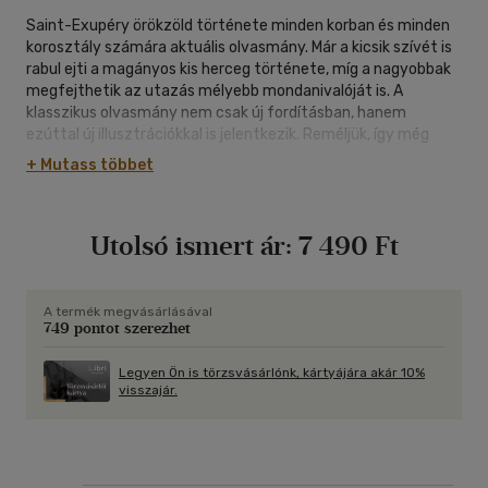
Saint-Exupéry örökzöld története minden korban és minden
korosztály számára aktuális olvasmány. Már a kicsik szívét is
rabul ejti a magányos kis herceg története, míg a nagyobbak
megfejthetik az utazás mélyebb mondanivalóját is. A
klasszikus olvasmány nem csak új fordításban, hanem
ezúttal új illusztrációkkal is jelentkezik. Reméljük, így még
közelebb kerülhet az ifjú olvasók szívéhez.
+ Mutass többet
Utolsó ismert ár:
7 490 Ft
A termék megvásárlásával
749 pontot szerezhet
Legyen Ön is törzsvásárlónk, kártyájára akár 10%
visszajár.