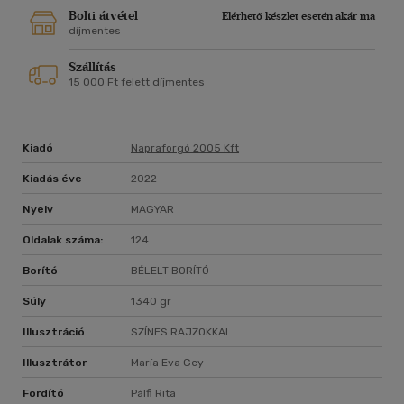
Bolti átvétel
Elérhető készlet esetén akár ma
díjmentes
Szállítás
15 000 Ft felett díjmentes
Kiadó
Napraforgó 2005 Kft
Kiadás éve
2022
Nyelv
MAGYAR
Oldalak száma:
124
Borító
BÉLELT BORÍTÓ
Súly
1340 gr
Illusztráció
SZÍNES RAJZOKKAL
Illusztrátor
María Eva Gey
Fordító
Pálfi Rita