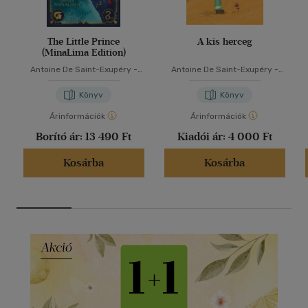
The Little Prince
A kis herceg
(MinaLima Edition)
Antoine De Saint-Exupéry
-
Antoine De Saint-Exupéry
-
Murat Ukray
Varsányi József
Könyv
Könyv
Árinformációk
Árinformációk
Borító ár:
13 490 Ft
Kiadói ár:
4 000 Ft
Kosárba
Kosárba