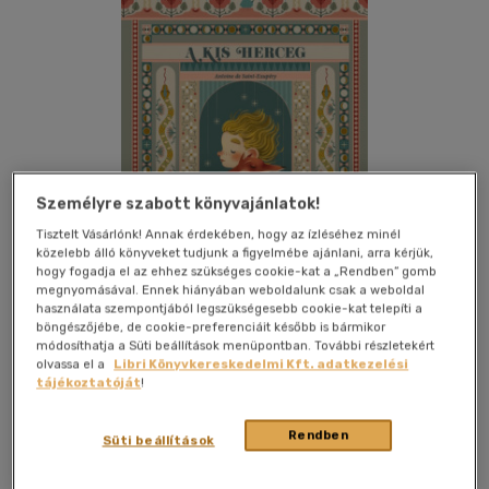
Személyre szabott könyvajánlatok!
Tisztelt Vásárlónk! Annak érdekében, hogy az ízléséhez minél
közelebb álló könyveket tudjunk a figyelmébe ajánlani, arra kérjük,
hogy fogadja el az ehhez szükséges cookie-kat a „Rendben” gomb
megnyomásával. Ennek hiányában weboldalunk csak a weboldal
használata szempontjából legszükségesebb cookie-kat telepíti a
böngészőjébe, de cookie-preferenciáit később is bármikor
módosíthatja a Süti beállítások menüpontban. További részletekért
Kívánságlistához adom
Megosztom
olvassa el a
Libri Könyvkereskedelmi Kft. adatkezelési
tájékoztatóját
!
(7 vélemény)
Rendben
Süti beállítások
Studium Plusz Könyvkiadó
|
2023
|
magyar nyelvű
|
keménytábla
|
76 oldal