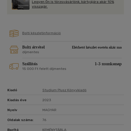
Legyen Ön is törzsvásárlónk, kártyájára akár 10%
visszajár.
Bolti készletinformáció
Bolti átvétel
Elérhető készlet esetén akár ma
díjmentes
Szállítás
1-3 munkanap
15 000 Ft felett díjmentes
Kiadó
Studium Plusz Könyvkiadó
Kiadás éve
2023
Nyelv
MAGYAR
Oldalak száma:
76
Borító
KEMÉNYTÁBLA