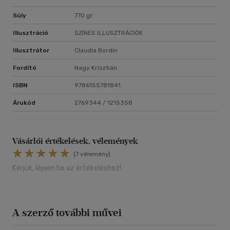
Súly
770 gr
Illusztráció
SZÍNES ILLUSZTRÁCIÓK
Illusztrátor
Claudia Bordin
Fordító
Nagy Krisztián
ISBN
9786155781841
Árukód
2769344 / 1215358
Vásárlói értékelések, vélemények
(7 vélemény)
Kérjük, lépjen be az értékeléshez!
A szerző további művei