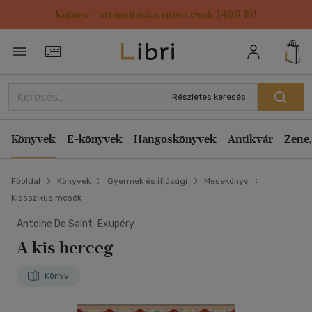
Kulacs / strandtáska most csak 1499 Ft!
Törzsvásárlói Kártya adatai
Részletes keresés
Könyvek
E-könyvek
Hangoskönyvek
Antikvár
Zene,
Főoldal
Könyvek
Gyermek és ifjúsági
Mesekönyv
Klasszikus mesék
Antoine De Saint-Exupéry
A kis herceg
Könyv