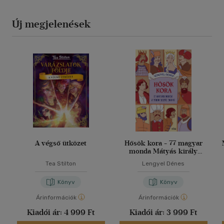
Új megjelenések
A végső ütközet
Hősök kora - 77 magyar
monda Mátyás király
korától 1848-ig
Tea Stilton
Lengyel Dénes
Könyv
Könyv
Árinformációk
Árinformációk
Kiadói ár:
4 999 Ft
Kiadói ár:
3 999 Ft