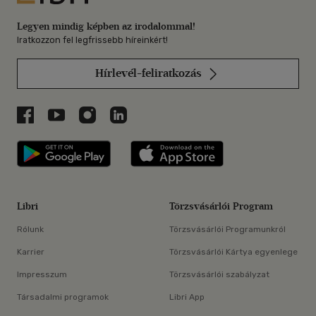
Legyen mindig képben az irodalommal!
Iratkozzon fel legfrissebb híreinkért!
Hírlevél-feliratkozás
Libri a Facebookon
Libri a Youtube-on
Libri az Instagramon
Libri a LinkedInen
Libri applikáció Szerezd meg: Google P
Libri applikáció 
Libri
Törzsvásárlói Program
Rólunk
Törzsvásárlói Programunkról
Karrier
Törzsvásárlói Kártya egyenlege
Impresszum
Törzsvásárlói szabályzat
Társadalmi programok
Libri App