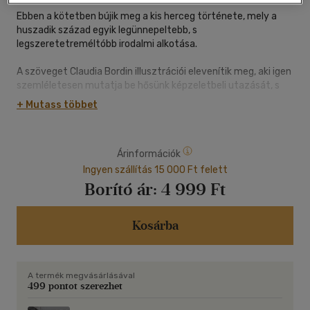
Ebben a kötetben bújik meg a kis herceg története, mely a
huszadik század egyik legünnepeltebb, s
legszeretetreméltóbb irodalmi alkotása.
A szöveget Claudia Bordin illusztrációi elevenítik meg, aki igen
szemléletesen mutatja be hősünk képzeletbeli utazását, s
páratlanul jó érzékkel idézi meg eme időtlen klasszikus
+ Mutass többet
elbeszélésnek varázsát.
Árinformációk
Ingyen szállítás 15 000 Ft felett
Borító ár:
4 999 Ft
Kosárba
A termék megvásárlásával
499 pontot szerezhet