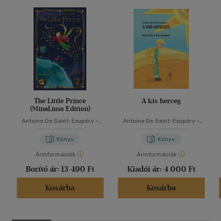
The Little Prince
A kis herceg
(MinaLima Edition)
Antoine De Saint-Exupéry
-
Antoine De Saint-Exupéry
-
Murat Ukray
Varsányi József
Könyv
Könyv
Árinformációk
Árinformációk
Borító ár:
13 490 Ft
Kiadói ár:
4 000 Ft
Kosárba
Kosárba