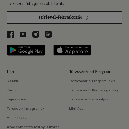
Iratkozzon fel legfrissebb híreinkért!
Hírlevél-feliratkozás
Libri a Facebookon
Libri a Youtube-on
Libri az Instagramon
Libri a LinkedInen
Libri applikáció Szerezd meg: Google P
Libri applikáció 
Libri
Törzsvásárlói Program
Rólunk
Törzsvásárlói Programunkról
Karrier
Törzsvásárlói Kártya egyenlege
Impresszum
Törzsvásárlói szabályzat
Társadalmi programok
Libri App
Adományozás
Akadálymentesítési nyilatkozat