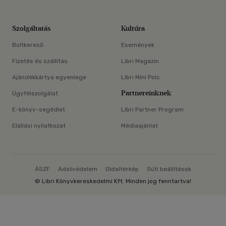
Szolgáltatás
Kultúra
Boltkereső
Események
Fizetés és szállítás
Libri Magazin
Ajándékkártya egyenlege
Libri Mini Polc
Partnereinknek
Ügyfélszolgálat
E-könyv-segédlet
Libri Partner Program
Elállási nyilatkozat
Médiaajánlat
ÁSZF
Adatvédelem
Oldaltérkép
Süti beállítások
© Libri Könyvkereskedelmi Kft. Minden jog fenntartva!