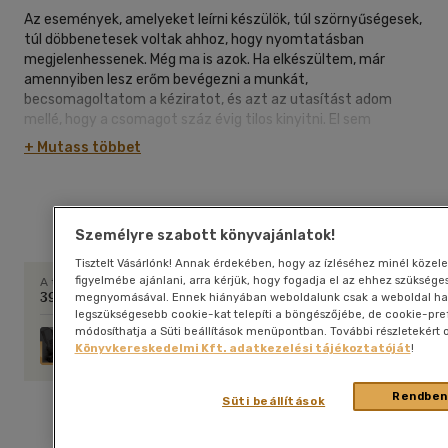
Az események, amelyeket leírni készülök, túl szörnyűségesek,
túl döbbenetesek voltak ahhoz, hogy nyomtatásban
megjelenhessenek. Még ma is azok. Ha elkészültem, már
amennyiben lesz erőm bevégezni a munkát,
becsomagoltatom a kéziratot, és azt az utasítást adom
mellé, hogy a csomagot száz évig tilos kinyitni. El sem
képzelhető, milyen lesz akkor a világ, meddig jut el addigra az
+ Mutass többet
emberiség, de a jövőbeni olvasók talán edzettebb lélekkel
viselik majd el a romlottság elborzasztó képeit, mint az én
közönségem tenné. Az utókornak hagyom hát örökül Sherlock
Utolsó ismert ár:
3 980 Ft
Holmes utolsó portréját és a valóság egy olyan arcát, ami
Személyre szabott könyvajánlatok!
mindeddig rejtve volt. - Dr. Watson
Tisztelt Vásárlónk! Annak érdekében, hogy az ízléséhez minél közele
figyelmébe ajánlani, arra kérjük, hogy fogadja el az ehhez szüksé
A termék megvásárlásával
398 pontot szerezhet
megnyomásával. Ennek hiányában weboldalunk csak a weboldal ha
legszükségesebb cookie-kat telepíti a böngészőjébe, de cookie-pref
módosíthatja a Süti beállítások menüpontban. További részletekért o
Legyen Ön is törzsvásárlónk, kártyájára akár 10%
Könyvkereskedelmi Kft. adatkezelési tájékoztatóját
!
visszajár.
Rendben
Süti beállítások