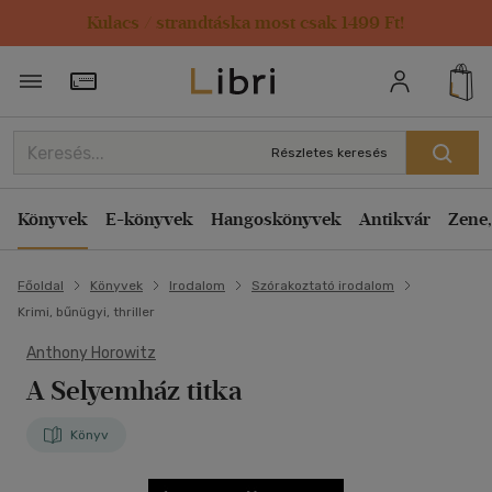
Kulacs / strandtáska most csak 1499 Ft!
Törzsvásárlói Kártya adatai
Részletes keresés
Könyvek
E-könyvek
Hangoskönyvek
Antikvár
Zene,
Főoldal
Könyvek
Irodalom
Szórakoztató irodalom
Krimi, bűnügyi, thriller
Anthony Horowitz
A Selyemház titka
Könyv