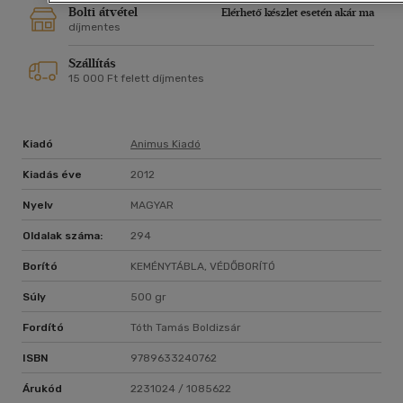
Bolti átvétel
Elérhető készlet esetén akár ma
díjmentes
Szállítás
15 000 Ft felett díjmentes
Kiadó
Animus Kiadó
Kiadás éve
2012
Nyelv
MAGYAR
Oldalak száma:
294
Borító
KEMÉNYTÁBLA, VÉDŐBORÍTÓ
Súly
500 gr
Fordító
Tóth Tamás Boldizsár
ISBN
9789633240762
Árukód
2231024 / 1085622