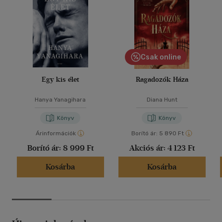
Csak online
Egy kis élet
Ragadozók Háza
Hanya Yanagihara
Diana Hunt
Könyv
Könyv
Árinformációk
Borító ár:
5 890 Ft
Borító ár:
8 999 Ft
Akciós ár:
4 123 Ft
Kosárba
Kosárba