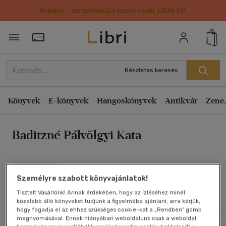
Kulacs / strandtáska most csak 1499 Ft!
Rendezés
Törzsvásárlói Kártya adatai
Rendezés
Kiadás éve szerint csökkenő
Részletes keresés
Kiadás éve szerint növekvő
Ár szerint csökkenő
Könyvek
E-könyvek
Hangoskönyvek
Antikvár
Zene,
Ár szerint növekvő
Baditzné Pálvölgyi Kata
Eladott darabszám szerint csökkenő
Eladott darabszám szerint növekvő
Cím szerint A-Z
Művei
Személyre szabott könyvajánlatok!
Szerző szerint A-Z
Tisztelt Vásárlónk! Annak érdekében, hogy az ízléséhez minél
Szűrés
Rendezés
közelebb álló könyveket tudjunk a figyelmébe ajánlani, arra kérjük,
Megjelenítés
hogy fogadja el az ehhez szükséges cookie-kat a „Rendben” gomb
megnyomásával. Ennek hiányában weboldalunk csak a weboldal
20 db / oldal