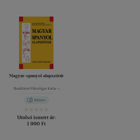
Magyar-spanyol alapszótár
Baditzné Pálvölgyi Kata
-
Balázs-Piri Péter
Könyv
Utolsó ismert ár:
1 990 Ft