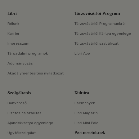
Libri
Törzsvásárlói Program
Rólunk
Törzsvásárlói Programunkról
Karrier
Törzsvásárlói Kártya egyenlege
Impresszum
Törzsvásárlói szabályzat
Társadalmi programok
Libri App
Adományozás
Akadálymentesítési nyilatkozat
Szolgáltatás
Kultúra
Boltkereső
Események
Fizetés és szállítás
Libri Magazin
Ajándékkártya egyenlege
Libri Mini Polc
Partnereinknek
Ügyfélszolgálat