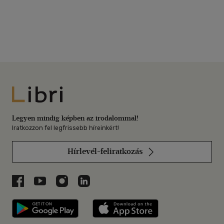
Libri
Legyen mindig képben az irodalommal!
Iratkozzon fel legfrissebb híreinkért!
Hírlevél-feliratkozás
Libri a Facebookon
Libri a Youtube-on
Libri az Instagramon
Libri a LinkedInen
Libri applikáció Szerezd meg: Google P
Libri applikáció 