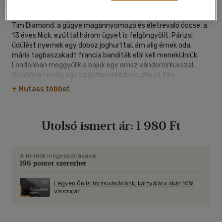
keménytáblás
|
192 oldal
Tim Diamond, a gügye magánnyomozó és életrevaló öccse, a
13 éves Nick, ezúttal három ügyet is felgöngyölít. Párizsi
üdülést nyernek egy doboz joghurttal, ám alig érnek oda,
máris tagbaszakadt francia banditák elől kell menekülniük.
Londonban meggyűlik a bajuk egy orosz vándorcirkusszal,
Skóciában pedig egy szigeten rekednek, ahová Tim
osztálytalálkozójára hivatalosak, ám a mulatság rémálommá
+ Mutass többet
változik. Mit szaporítsuk a szót: Tim és Nick a legjobb
formájában...!
Utolsó ismert ár:
1 980 Ft
A termék megvásárlásával
198 pontot szerezhet
Legyen Ön is törzsvásárlónk, kártyájára akár 10%
visszajár.