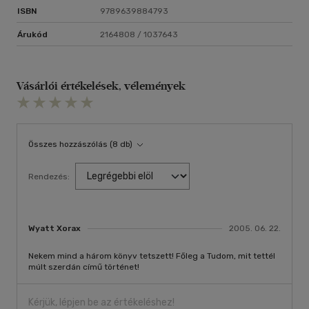
ISBN
9789639884793
Árukód
2164808 / 1037643
Vásárlói értékelések, vélemények
Összes hozzászólás (8 db)
Rendezés:
Wyatt Xorax
2005. 06. 22.
Nekem mind a három könyv tetszett! Főleg a Tudom, mit tettél
múlt szerdán című történet!
Kérjük, lépjen be az értékeléshez!