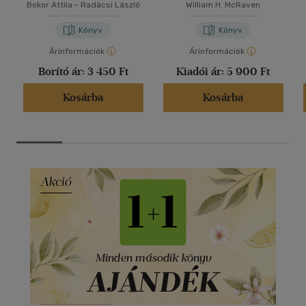
Bokor Attila
-
Radácsi László
William H. McRaven
Könyv
Könyv
Árinformációk
Árinformációk
Borító ár:
3 450 Ft
Kiadói ár:
5 900 Ft
Kosárba
Kosárba