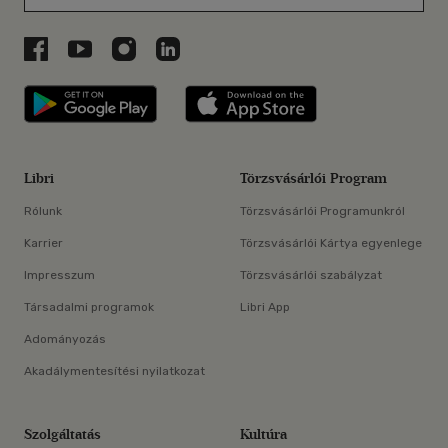
Libri a Facebookon
Libri a Youtube-on
Libri az Instagramon
Libri a LinkedInen
Libri applikáció Szerezd meg: Google P
Libri applikáció 
Libri
Törzsvásárlói Program
Rólunk
Törzsvásárlói Programunkról
Karrier
Törzsvásárlói Kártya egyenlege
Impresszum
Törzsvásárlói szabályzat
Társadalmi programok
Libri App
Adományozás
Akadálymentesítési nyilatkozat
Szolgáltatás
Kultúra