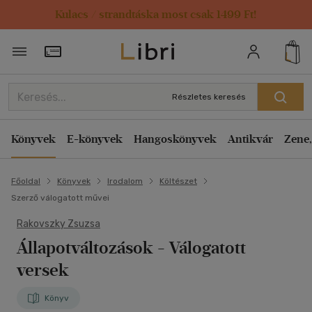
Kulacs / strandtáska most csak 1499 Ft!
Törzsvásárlói Kártya adatai
Részletes keresés
Könyvek
E-könyvek
Hangoskönyvek
Antikvár
Zene,
Főoldal
Könyvek
Irodalom
Költészet
Szerző válogatott művei
Rakovszky Zsuzsa
Állapotváltozások
- Válogatott
versek
Könyv