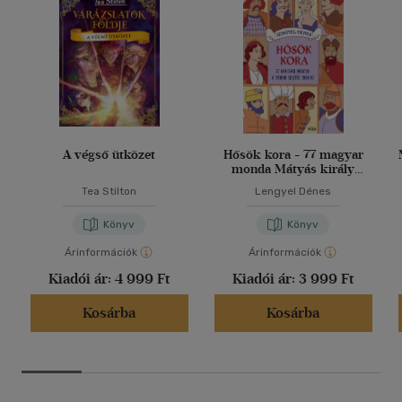
A végső ütközet
Hősök kora - 77 magyar
monda Mátyás király
korától 1848-ig
Tea Stilton
Lengyel Dénes
Könyv
Könyv
Árinformációk
Árinformációk
Kiadói ár:
4 999 Ft
Kiadói ár:
3 999 Ft
Kosárba
Kosárba