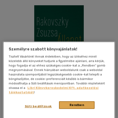
Személyre szabott könyvajánlatok!
Tisztelt Vásárlónk! Annak érdekében, hogy az ízléséhez minél
közelebb álló könyveket tudjunk a figyelmébe ajánlani, arra kérjük,
hogy fogadja el az ehhez szükséges cookie-kat a „Rendben” gomb
megnyomásával. Ennek hiányában weboldalunk csak a weboldal
használata szempontjából legszükségesebb cookie-kat telepíti a
böngészőjébe, de cookie-preferenciáit később is bármikor
módosíthatja a Süti beállítások menüpontban. További részletekért
olvassa el a
Libri Könyvkereskedelmi Kft. adatkezelési
tájékoztatóját
!
Kívánságlistához adom
Megosztom
Rendben
Süti beállítások
Magvető Kft.
|
2020
|
magyar nyelvű
|
keménytábla
|
159