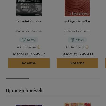
Délutáni éjszaka
A kígyó árnyéka
Rakovszky Zsuzsa
Rakovszky Zsuzsa
Könyv
Könyv
Árinformációk
Árinformációk
Kiadói ár:
3 999 Ft
Kiadói ár:
5 499 Ft
Kosárba
Kosárba
Új megjelenések