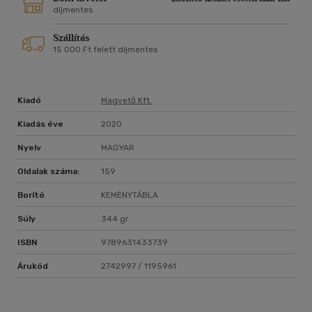
díjmentes
Szállítás
15 000 Ft felett díjmentes
Kiadó
Magvető Kft.
Kiadás éve
2020
Nyelv
MAGYAR
Oldalak száma:
159
Borító
KEMÉNYTÁBLA
Súly
344 gr
ISBN
9789631433739
Árukód
2742997 / 1195961