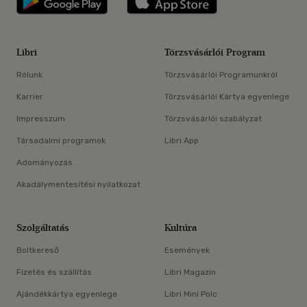
Libri
Törzsvásárlói Program
Rólunk
Törzsvásárlói Programunkról
Karrier
Törzsvásárlói Kártya egyenlege
Impresszum
Törzsvásárlói szabályzat
Társadalmi programok
Libri App
Adományozás
Akadálymentesítési nyilatkozat
Szolgáltatás
Kultúra
Boltkereső
Események
Fizetés és szállítás
Libri Magazin
Ajándékkártya egyenlege
Libri Mini Polc