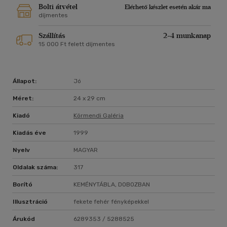
Bolti átvétel
Elérhető készlet esetén akár ma
díjmentes
Szállítás
2-4 munkanap
15 000 Ft felett díjmentes
Állapot:
Jó
Méret:
24 x 29 cm
Kiadó
Körmendi Galéria
Kiadás éve
1999
Nyelv
MAGYAR
Oldalak száma:
317
Borító
KEMÉNYTÁBLA, DOBOZBAN
Illusztráció
fekete fehér fényképekkel
Árukód
6289353 / 5288525