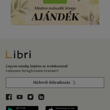
Libri
Legyen mindig képben az irodalommal!
Iratkozzon fel legfrissebb híreinkért!
Hírlevél-feliratkozás
Libri a Facebookon
Libri a Youtube-on
Libri az Instagramon
Libri a LinkedInen
Libri applikáció Szerezd meg: Google P
Libri applikáció 