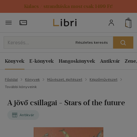
Kulacs / strandtáska most csak 1499 Ft!
Törzsvásárlói Kártya adatai
Részletes keresés
Könyvek
E-könyvek
Hangoskönyvek
Antikvár
Zene,
Főoldal
Könyvek
Művészet, építészet
Képzőművészet
További könyveink
A jövő csillagai
- Stars of the future
Antikvár