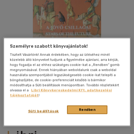
Személyre szabott könyvajánlatok!
Tisztelt Vásárlónk! Annak érdekében, hogy az ízléséhez minél
közelebb álló könyveket tudjunk a figyelmébe ajánlani, arra kérjük,
hogy fogadja el az ehhez szükséges cookie-kat a „Rendben” gomb
megnyomásával. Ennek hiányában weboldalunk csak a weboldal
használata szempontjából legszükségesebb cookie-kat telepíti a
böngészőjébe, de cookie-preferenciáit később is bármikor
módosíthatja a Süti beállítások menüpontban. További részletekért
olvassa el a
Libri Könyvkereskedelmi Kft. adatkezelési
Kívánságlistához adom
Megosztom
tájékoztatóját
!
Rendben
Süti beállítások
Körmendi Galéria
|
1999
|
magyar nyelvű
|
keménytábla,
dobozban
|
317 oldal