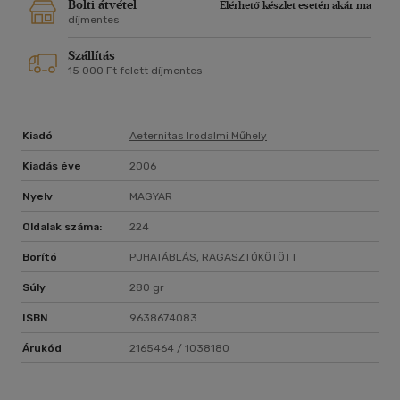
Bolti átvétel
Elérhető készlet esetén akár ma
díjmentes
Szállítás
15 000 Ft felett díjmentes
Kiadó
Aeternitas Irodalmi Műhely
Kiadás éve
2006
Nyelv
MAGYAR
Oldalak száma:
224
Borító
PUHATÁBLÁS, RAGASZTÓKÖTÖTT
Súly
280 gr
ISBN
9638674083
Árukód
2165464 / 1038180