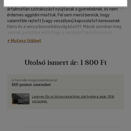
A legtöbb szülő szerint Joanne Kathleen Rowling regényei
ártalmatlan szórakozást nyújtanak a gyerekeknek, és nem
érdemes aggódni miattuk. Fel sem merül bennük, hogy
valamiféle rejtett (vagy veszélyes) kapcsolatot keressenek
Harry és a wicca boszorkányság között. Mások azonban meg
vannak győződve arról, hogy a varázslattal és humorral
átszőtt történetek mögött sötét szellemi erők lapulnak.
+ Mutass többet
Elképzelhető, hogy J. K. Rowling bestseller könyvei - esetleg
írójuk akaratán kívül - a tizenévesek boszorkányság iránti
érdeklődését táplálják? Szinte hallom, ahogy a Potter-
Utolsó ismert ár:
1 800 Ft
rajongók felkiáltanak: "Ez ostobaság!" A másik oldalon viszont
felhangzik a figyelmeztetés: "Legyetek résen!" Melyik oldalon
van az igazság? (Steve Wohlberg)
A termék megvásárlásával
180 pontot szerezhet
Legyen Ön is törzsvásárlónk, kártyájára akár 10%
visszajár.