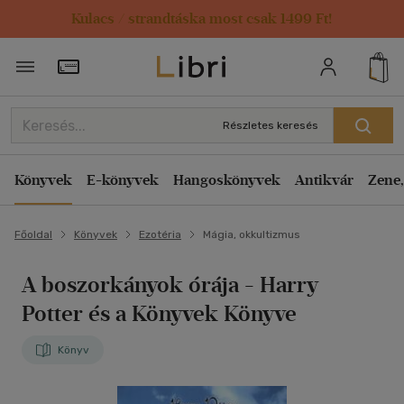
Kulacs / strandtáska most csak 1499 Ft!
Törzsvásárlói Kártya adatai
Részletes keresés
Könyvek
E-könyvek
Hangoskönyvek
Antikvár
Zene,
Főoldal
Könyvek
Ezotéria
Mágia, okkultizmus
A boszorkányok órája
- Harry
Potter és a Könyvek Könyve
Könyv