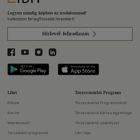
Legyen mindig képben az irodalommal!
Iratkozzon fel legfrissebb híreinkért!
Hírlevél-feliratkozás
Libri a Facebookon
Libri a Youtube-on
Libri az Instagramon
Libri a LinkedInen
Libri applikáció Szerezd meg: Google P
Libri applikáció 
Libri
Törzsvásárlói Program
Rólunk
Törzsvásárlói Programunkról
Karrier
Törzsvásárlói Kártya egyenlege
Impresszum
Törzsvásárlói szabályzat
Társadalmi programok
Libri App