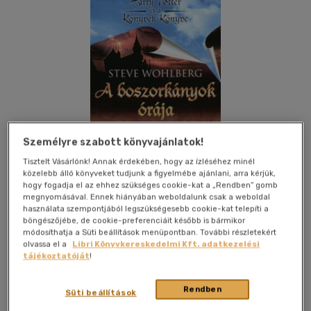
Személyre szabott könyvajánlatok!
Tisztelt Vásárlónk! Annak érdekében, hogy az ízléséhez minél
közelebb álló könyveket tudjunk a figyelmébe ajánlani, arra kérjük,
hogy fogadja el az ehhez szükséges cookie-kat a „Rendben” gomb
megnyomásával. Ennek hiányában weboldalunk csak a weboldal
használata szempontjából legszükségesebb cookie-kat telepíti a
böngészőjébe, de cookie-preferenciáit később is bármikor
Kívánságlistához adom
Megosztom
módosíthatja a Süti beállítások menüpontban. További részletekért
olvassa el a
Libri Könyvkereskedelmi Kft. adatkezelési
tájékoztatóját
!
Aeternitas Irodalmi Műhely
|
2006
|
magyar nyelvű
|
puhatáblás, ragasztókötött
|
224 oldal
Rendben
Süti beállítások