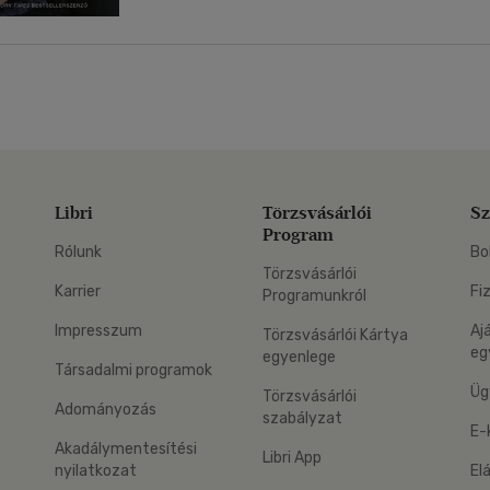
Libri
Törzsvásárlói
Sz
Program
Rólunk
Bo
Törzsvásárlói
Karrier
Fi
Programunkról
Impresszum
Aj
Törzsvásárlói Kártya
eg
egyenlege
Társadalmi programok
Üg
Törzsvásárlói
Adományozás
szabályzat
E-
Akadálymentesítési
Libri App
nyilatkozat
El