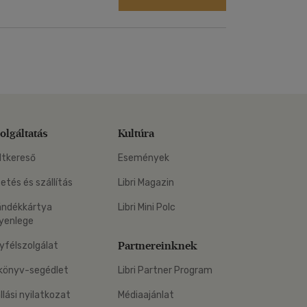
olgáltatás
Kultúra
ltkereső
Események
zetés és szállítás
Libri Magazin
ándékkártya
Libri Mini Polc
yenlege
Partnereinknek
yfélszolgálat
könyv-segédlet
Libri Partner Program
állási nyilatkozat
Médiaajánlat