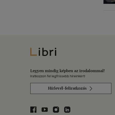
Libri
Legyen mindig képben az irodalommal!
Iratkozzon fel legfrissebb híreinkért!
Hírlevél-feliratkozás
Libri a Facebookon
Libri a Youtube-on
Libri az Instagramon
Libri a LinkedInen