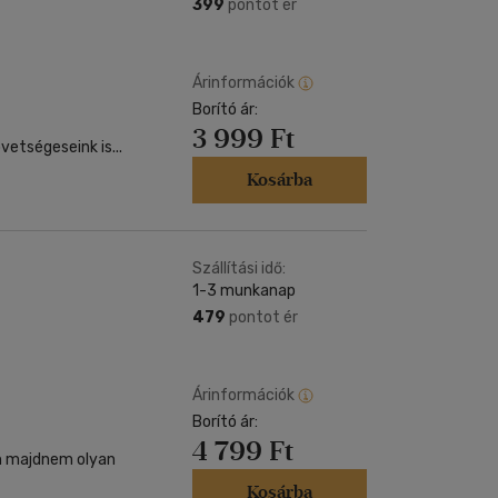
Kártya
399
pontot ér
Vallás, mitológia
m
Képeslap
és Természet
yv
Naptár
Árinformációk
k
Borító ár:
Papír, írószer
3 999 Ft
ok
vetségeseink is...
Kosárba
Szállítási idő:
1-3 munkanap
479
pontot ér
Árinformációk
Borító ár:
4 799 Ft
Kosárba