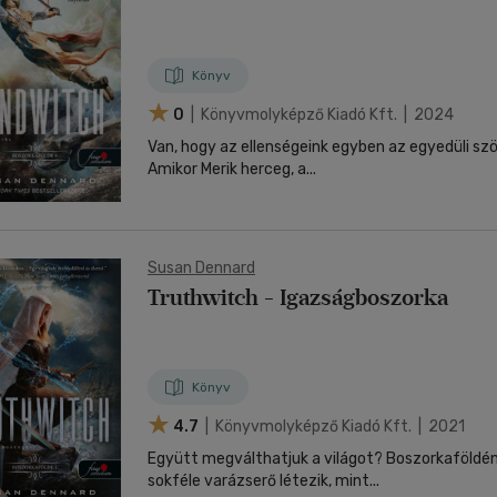
nyelvű
Egyéb áru,
jaink, bulvár, politika
jaink, bulvár, politika
Sport, természetjárás
Ismeretterjesztő
Nyelvkönyv, szótár, idegen nyelvű
Hangzóanyag
Történelem
Szatíra
Történelem
Térkép
Történele
szolgáltatás
Pénz, gazdaság, üzleti élet
lvkönyv, szótár, idegen nyelvű
lvkönyv, szótár, idegen nyelvű
Számítástechnika, internet
Játékfilm
Pénz, gazdaság, üzleti élet
Papír, írószer
Tudomány és Természet
Színház
Tudomány és Természet
Naptár
Tudomány 
E-hangoskön
Sport, természetjárás
Könyv
Kaland
Természetfilm
Kártya
Utazás
Társasjátéko
0
| Könyvmolyképző Kiadó Kft. | 2024
Kötelező
Thriller,Pszicho-
Kreatív játék
olvasmányok-
thriller
Van, hogy az ellenségeink egyben az egyedüli szö
filmfeld.
Amikor Merik herceg, a...
Történelmi
Krimi
Tv-sorozatok
Misztikus
Susan Dennard
Truthwitch - Igazságboszorka
Könyv
4.7
| Könyvmolyképző Kiadó Kft. | 2021
Együtt megválthatjuk a világot? Boszorkaföldén majdnem olyan
sokféle varázserő létezik, mint...