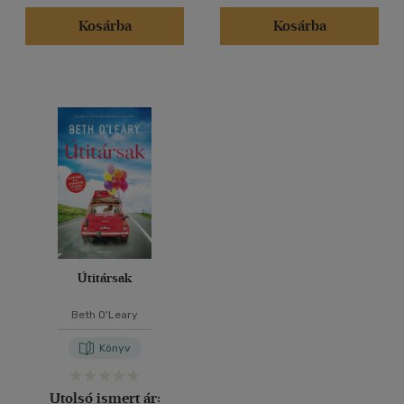
Kosárba
Kosárba
Útitársak
Beth O'Leary
Könyv
Utolsó ismert ár: