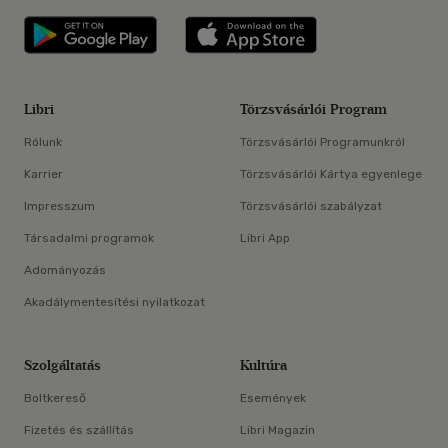
Libri applikáció Szerezd meg: Google P
Libri applikáció 
Libri
Törzsvásárlói Program
Rólunk
Törzsvásárlói Programunkról
Karrier
Törzsvásárlói Kártya egyenlege
Impresszum
Törzsvásárlói szabályzat
Társadalmi programok
Libri App
Adományozás
Akadálymentesítési nyilatkozat
Szolgáltatás
Kultúra
Boltkereső
Események
Fizetés és szállítás
Libri Magazin