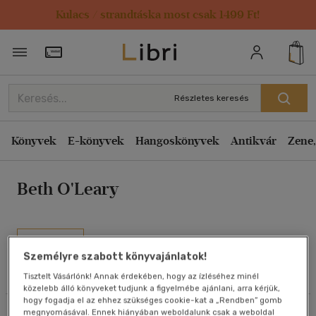
Kulacs / strandtáska most csak 1499 Ft!
Rendezés
Törzsvásárlói Kártya adatai
Rendezés
Kiadás éve szerint csökkenő
Részletes keresés
Kiadás éve szerint növekvő
Ár szerint csökkenő
Könyvek
E-könyvek
Hangoskönyvek
Antikvár
Zene,
Ár szerint növekvő
Beth O'Leary
Eladott darabszám szerint csökkenő
Eladott darabszám szerint növekvő
Cím szerint A-Z
Művei
Szerző szerint A-Z
Személyre szabott könyvajánlatok!
Tisztelt Vásárlónk! Annak érdekében, hogy az ízléséhez minél
Olvasói vélemények
közelebb álló könyveket tudjunk a figyelmébe ajánlani, arra kérjük,
Megjelenítés
hogy fogadja el az ehhez szükséges cookie-kat a „Rendben” gomb
megnyomásával. Ennek hiányában weboldalunk csak a weboldal
Szűrés
Rendezés
20 db / oldal