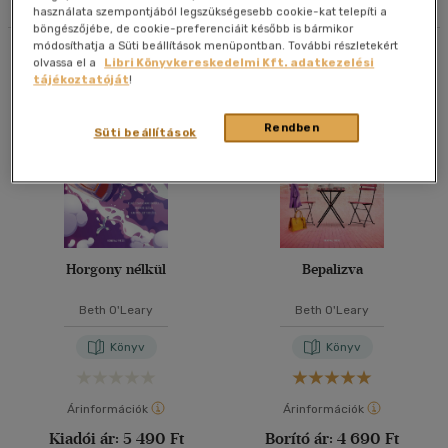
használata szempontjából legszükségesebb cookie-kat telepíti a
böngészőjébe, de cookie-preferenciáit később is bármikor
40 db / oldal
módosíthatja a Süti beállítások menüpontban. További részletekért
Összesen
3
db
olvassa el a
Libri Könyvkereskedelmi Kft. adatkezelési
tájékoztatóját
!
Alkalmaz
Rendben
Süti beállítások
Horgony nélkül
Bepalizva
Beth O'Leary
Beth O'Leary
Könyv
Könyv
Árinformációk
Árinformációk
Kiadói ár:
5 490 Ft
Borító ár:
4 690 Ft