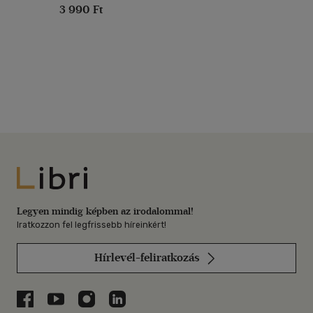
3 990 Ft
Libri
Legyen mindig képben az irodalommal!
Iratkozzon fel legfrissebb híreinkért!
Hírlevél-feliratkozás
Libri a Facebookon
Libri a Youtube-on
Libri az Instagramon
Libri a LinkedInen