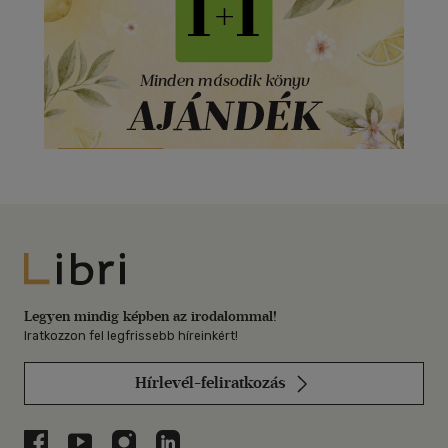
Libri
Legyen mindig képben az irodalommal!
Iratkozzon fel legfrissebb híreinkért!
Hírlevél-feliratkozás
Libri a Facebookon
Libri a Youtube-on
Libri az Instagramon
Libri a LinkedInen