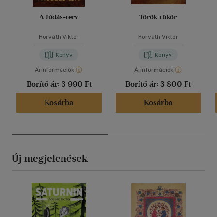
A Júdás-terv
Török tükör
Horváth Viktor
Horváth Viktor
Könyv
Könyv
Árinformációk
Árinformációk
Borító ár:
3 990 Ft
Borító ár:
3 800 Ft
Kosárba
Kosárba
Új megjelenések