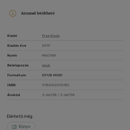
Azonnal letölthető
Kiadó
Prae Kiadó
Kiadás éve
2019
Nyelv
MAGYAR
Belelapozás
epub
Formátum
EPUB
MOBI
ISBN
9786155070785
Árukód
3-66738 / 3-66738
Elérhető még:
Könyv