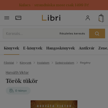
Kulacs / strandtáska most csak 1499 Ft!
Törzsvásárlói Kártya adatai
Részletes keresés
Könyvek
E-könyvek
Hangoskönyvek
Antikvár
Zene,
Főoldal
Könyvek
Irodalom
Szépirodalom
Regény
Horváth Viktor
Török tükör
E-könyv