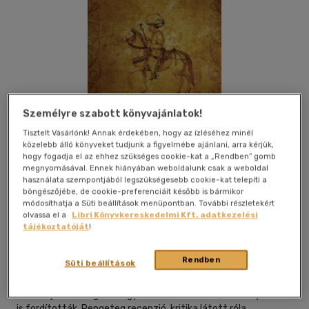
Személyre szabott könyvajánlatok!
Tisztelt Vásárlónk! Annak érdekében, hogy az ízléséhez minél
közelebb álló könyveket tudjunk a figyelmébe ajánlani, arra kérjük,
hogy fogadja el az ehhez szükséges cookie-kat a „Rendben” gomb
megnyomásával. Ennek hiányában weboldalunk csak a weboldal
használata szempontjából legszükségesebb cookie-kat telepíti a
böngészőjébe, de cookie-preferenciáit később is bármikor
módosíthatja a Süti beállítások menüpontban. További részletekért
Beleolvasok
Kívánságlistához adom
Megosztom
olvassa el a
Libri Könyvkereskedelmi Kft. adatkezelési
tájékoztatóját
!
Rendben
Süti beállítások
Prae Kiadó
|
2019
|
magyar nyelvű
Tíz éve jelent meg a a nagy sikerű Török tükör, és tíz nyelvre le
is fordították. Rengeteg recenzió, kritika látott róla