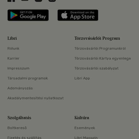
Libri applikáció Szerezd meg: Google P
Libri applikáció 
Libri
Törzsvásárlói Program
Rólunk
Törzsvásárlói Programunkról
Karrier
Törzsvásárlói Kártya egyenlege
Impresszum
Törzsvásárlói szabályzat
Társadalmi programok
Libri App
Adományozás
Akadálymentesítési nyilatkozat
Szolgáltatás
Kultúra
Boltkereső
Események
Fizetés és szállítás
Libri Magazin